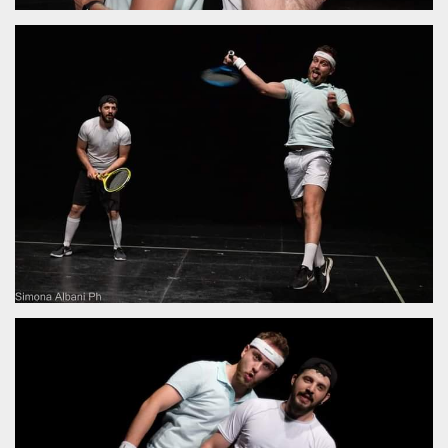
.oooh.events
browser accetti i
cookie.
PHPSESSID
Sessione
Cookie
PHP.net
generato da
oooh.events
applicazioni
basate sul
linguaggio PHP.
Si tratta di un
identificatore
generico
utilizzato per
mantenere le
variabili di
sessione utente.
Normalmente è
un numero
generato in
modo casuale, il
modo in cui
viene utilizzato
può essere
specifico per il
sito, ma un
buon esempio è
mantenere uno
stato di accesso
per un utente
tra le pagine.
m
1 anno 1
Questo cookie
Stripe