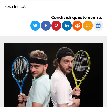
Posti limitati!
Necessari
Marketing
I cookie strettamente necessari o tecnici sono
Condividi questo evento:
indispensabili al funzionamento del sito. I
servizi qui presenti non potranno funzionare
senza.
Provider /
Nome
Scadenza
Descrizione
Dominio
cf_clearance
1 anno
Clearance
Cloudflare,
Cookie from
Inc.
CloudFlare
.oooh.events
stores the proof
of challenge
passed. It is
used to no
longer issue a
captcha or
jschallenge
challenge if
present. It is
required to
reach origin
server.
wordpress_test_cookie
Sessione
Cookie di
Automattic
Wordpress,
Inc.
verifica che il