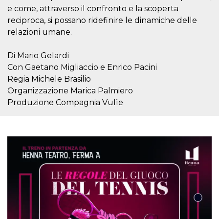
o persistent
e come, attraverso il confronto e la scoperta
30 giorni
reciproca, si possano ridefinire le dinamiche delle
datr
2 anni
Questo coo
Meta
relazioni umane.
identifica il
Platform Inc.
browser che
.facebook.com
connette a
Facebook. 
Di Mario Gelardi
direttament
Con Gaetano Migliaccio e Enrico Pacini
legato alla 
Facebook
Regia Michele Brasilio
dell'utente.
Facebook s
Organizzazione Marica Palmiero
che viene
Produzione Compagnia Vulìe
utilizzato p
aiutare con 
sicurezza e a
di accesso
sospette, in
particolare p
rilevamento
bot che ten
di accedere 
servizio. F
afferma anc
il profilo
comportame
associato a
ciascun coo
datr viene
eliminato d
giorni. Que