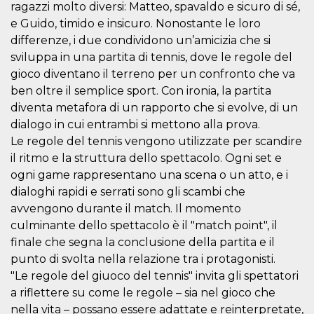
correttamente.
ragazzi molto diversi: Matteo, spavaldo e sicuro di sé,
e Guido, timido e insicuro. Nonostante le loro
Storage declaration
differenze, i due condividono un’amicizia che si
Storage
Nome
Descrizione
sviluppa in una partita di tennis, dove le regole del
type
gioco diventano il terreno per un confronto che va
fbssls_314278995690155
Session
ben oltre il semplice sport. Con ironia, la partita
storage
diventa metafora di un rapporto che si evolve, di un
wpEmojiSettingsSupports
Session
storage
dialogo in cui entrambi si mettono alla prova.
Le regole del tennis vengono utilizzate per scandire
cn_uc__
Local
storage
il ritmo e la struttura dello spettacolo. Ogni set e
ogni game rappresentano una scena o un atto, e i
dialoghi rapidi e serrati sono gli scambi che
avvengono durante il match. Il momento
culminante dello spettacolo è il "match point", il
finale che segna la conclusione della partita e il
punto di svolta nella relazione tra i protagonisti.
Provider /
Nome
Scadenza
Descrizione
Dominio
"Le regole del giuoco del tennis" invita gli spettatori
a riflettere su come le regole – sia nel gioco che
c_user
4
Cookie di a
Meta
settimane
utente. Può
Platform Inc.
nella vita – possano essere adattate e reinterpretate,
2 giorni
essere di se
.facebook.com