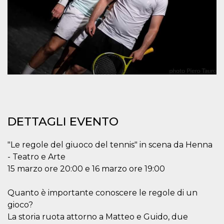
mese
viene
m.stripe.com
generalmente
utilizzato per le
prestazioni e
l'ottimizzazione
dei servizi di
elaborazione
dei pagamenti,
facilitando la
memorizzazione
dei contenuti
sul browser per
rendere le
pagine più
veloci.
CookieScriptConsent
4
Questo cookie
CookieScript
DETTAGLI EVENTO
settimane
viene utilizzato
oooh.events
2 giorni
dal servizio
Cookie-
Script.com per
"Le regole del giuoco del tennis" in scena da Henna
ricordare le
preferenze di
- Teatro e Arte
consenso sui
15 marzo ore 20:00 e 16 marzo ore 19:00
cookie dei
visitatori. È
necessario che il
banner dei
Quanto è importante conoscere le regole di un
cookie di
gioco?
Cookie-
Script.com
La storia ruota attorno a Matteo e Guido, due
funzioni