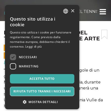
×
LE REGOLE DEL GIUOCO DEL TENNIS – HE
Questo sito utilizza i
ITALIAN
cookie
ENGLISH
LE REGOLE DEL GIUOCO DEL
Questo sito utilizza i cookie per funzionare
regolarmente. Come previsto dalla
TENNIS – HENNA TEATRO E ARTE
SPANISH
normativa europea, dobbiamo chiederti il
consenso.
Leggi di più
15 MARZO 2025 - 20:00
VENDITE ONLINE TERMINATE
NECESSARI
Musica, Eventi Live, Club
MARKETING
"Quanto è importante conoscere le regole di un
gioco"
ACCETTA TUTTO
Matteo e Guido condividono un'amicizia, durante
una partita di tennis, il match point segnerà una
RIFIUTA TUTTO TRANNE I NECESSARI
svolta nella loro relazione.
Uno spettacolo teatrale della Compagnia Vulìe da
MOSTRA DETTAGLI
Henna!!!