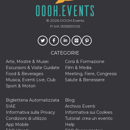
VISITOR_INFO1_LIVE
5 mesi 4
Questo cook
Google LLC
settimane
impostato 
.youtube.com
Youtube pe
tenere tracc
© 2026
OOOH.Events
delle prefe
P.IVA 13515531005
dell'utente p
video di Yo
incorporati 
siti; può an
determinare 
visitatore de
web sta
CATEGORIE
utilizzando 
nuova o la
Arte, Mostre & Musei
Corsi & Formazione
vecchia ver
Escursioni & Visite Guidate
Film & Media
dell'interfac
Youtube.
Food & Beverages
Meeting, Fiere, Congressi
Musica, Eventi Live, Club
Salute & Benessere
VISITOR_PRIVACY_METADATA
5 mesi 4
Questo coo
YouTube
settimane
viene utiliz
.youtube.com
Sport & Motori
per memori
le scelte di
consenso e
Biglietteria Automatizzata
Blog
privacy dell
per la loro
SIAE
Archivio Eventi
interazione 
Informativa sulla Privacy
Informativa sui Cookies
sito. Registr
sul consens
Condizioni di utilizzo
Tutorial: crea un evento
visitatore r
App Mobile
Help
a varie poli
impostazion