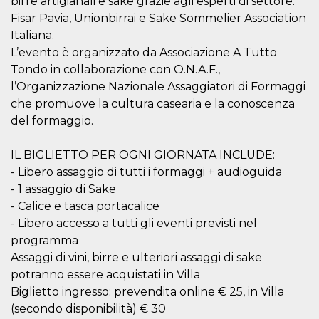
birre artigianali e sake grazie agli esperti di settore:
mese
viene
m.stripe.com
generalmente
Fisar Pavia, Unionbirrai e Sake Sommelier Association
utilizzato per le
prestazioni e
Italiana.
l'ottimizzazione
L’evento è organizzato da Associazione A Tutto
dei servizi di
elaborazione
Tondo in collaborazione con O.N.A.F.,
dei pagamenti,
facilitando la
l’Organizzazione Nazionale Assaggiatori di Formaggi
memorizzazione
dei contenuti
che promuove la cultura casearia e la conoscenza
sul browser per
del formaggio.
rendere le
pagine più
veloci.
IL BIGLIETTO PER OGNI GIORNATA INCLUDE:
CookieScriptConsent
4
Questo cookie
CookieScript
- Libero assaggio di tutti i formaggi + audioguida
settimane
viene utilizzato
oooh.events
2 giorni
dal servizio
- 1 assaggio di Sake
Cookie-
Script.com per
- Calice e tasca portacalice
ricordare le
preferenze di
- Libero accesso a tutti gli eventi previsti nel
consenso sui
programma
cookie dei
visitatori. È
Assaggi di vini, birre e ulteriori assaggi di sake
necessario che il
banner dei
potranno essere acquistati in Villa
cookie di
Biglietto ingresso: prevendita online € 25, in Villa
Cookie-
Script.com
(secondo disponibilità) € 30
funzioni