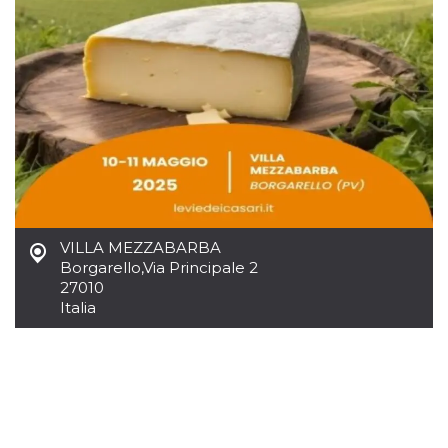
VILLA MEZZABARBA
Borgarello
,
Via Principale 2
27010
Italia