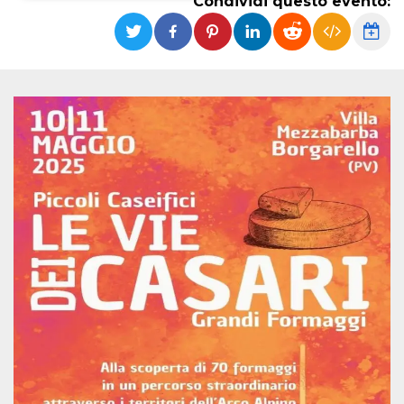
Condividi questo evento:
Necessari
Marketing
I cookie strettamente necessari o tecnici sono
indispensabili al funzionamento del sito. I
servizi qui presenti non potranno funzionare
senza.
Provider /
Nome
Scadenza
Descrizione
Dominio
cf_clearance
1 anno
Clearance
Cloudflare,
Cookie from
Inc.
CloudFlare
.oooh.events
stores the proof
of challenge
passed. It is
used to no
longer issue a
captcha or
jschallenge
challenge if
present. It is
required to
reach origin
server.
wordpress_test_cookie
Sessione
Cookie di
Automattic
Wordpress,
Inc.
verifica che il