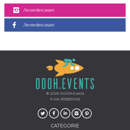
/leviedeicasari
/leviedeicasari
© 2026
OOOH.Events
P.IVA 13515531005
CATEGORIE