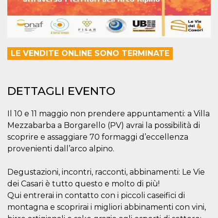
.oooh.events
browser accetti i
cookie.
PHPSESSID
Sessione
Cookie
PHP.net
generato da
oooh.events
applicazioni
basate sul
LE VENDITE ONLINE SONO TERMINATE
linguaggio PHP.
Si tratta di un
identificatore
generico
utilizzato per
DETTAGLI EVENTO
mantenere le
variabili di
sessione utente.
Normalmente è
Il 10 e 11 maggio non prendere appuntamenti: a Villa
un numero
generato in
Mezzabarba a Borgarello (PV) avrai la possibilità di
modo casuale, il
scoprire e assaggiare 70 formaggi d’eccellenza
modo in cui
viene utilizzato
provenienti dall’arco alpino.
può essere
specifico per il
sito, ma un
buon esempio è
Degustazioni, incontri, racconti, abbinamenti: Le Vie
mantenere uno
dei Casari è tutto questo e molto di più!
stato di accesso
per un utente
Qui entrerai in contatto con i piccoli caseifici di
tra le pagine.
montagna e scoprirai i migliori abbinamenti con vini,
m
1 anno 1
Questo cookie
Stripe