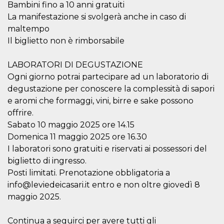
correttamente.
Bambini fino a 10 anni gratuiti
La manifestazione si svolgerà anche in caso di
Storage declaration
maltempo
Storage
Nome
Descrizione
Il biglietto non è rimborsabile
type
fbssls_314278995690155
Session
LABORATORI DI DEGUSTAZIONE
storage
Ogni giorno potrai partecipare ad un laboratorio di
wpEmojiSettingsSupports
Session
storage
degustazione per conoscere la complessità di sapori
e aromi che formaggi, vini, birre e sake possono
cn_uc__
Local
storage
offrire.
Sabato 10 maggio 2025 ore 14.15
Domenica 11 maggio 2025 ore 16.30
I laboratori sono gratuiti e riservati ai possessori del
biglietto di ingresso.
Posti limitati. Prenotazione obbligatoria a
info@leviedeicasari.it entro e non oltre giovedì 8
Provider /
Nome
Scadenza
Descrizione
Dominio
maggio 2025.
c_user
4
Cookie di a
Meta
settimane
utente. Può
Platform Inc.
Continua a seguirci per avere tutti gli
2 giorni
essere di se
.facebook.com