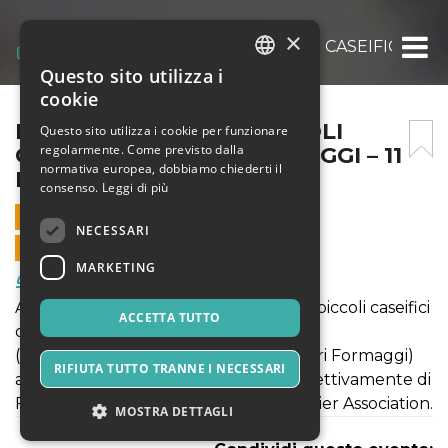
×
LE VIE DEI CASARI – PICCOLI CASEIFICI G
Questo sito utilizza i
ITALIAN
cookie
ENGLISH
LE VIE DEI CASARI – PICCOLI
Questo sito utilizza i cookie per funzionare
regolarmente. Come previsto dalla
CASEIFICI GRANDI FORMAGGI – 11
SPANISH
normativa europea, dobbiamo chiederti il
MAGGIO 2025
consenso.
Leggi di più
11 MAGGIO 2025 - 11:00
NECESSARI
VENDITE ONLINE TERMINATE
MARKETING
Food & Beverages
Alla scoperta di 70 grandi formaggi di piccoli caseifici
ACCETTA TUTTO
dell'arco alpino selezionati da ONAF
(Organizzazione Nazionale Assaggiatori Formaggi)
RIFIUTA TUTTO TRANNE I NECESSARI
accompagnati da vini, birre e sake rispettivamente di
Fisar Pavia, Unionbirrai e Sake Sommelier Association.
MOSTRA DETTAGLI