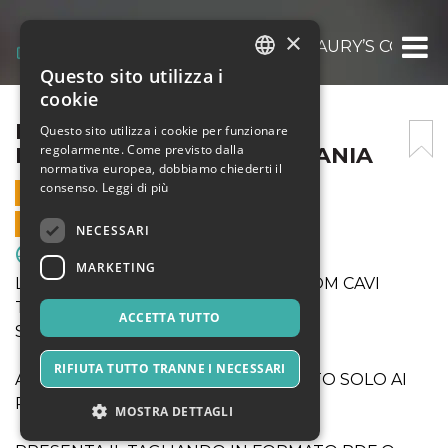
×
LEO SHOES CASARANO – MAURY’S COM CA
Questo sito utilizza i
ITALIAN
cookie
ENGLISH
LEO SHOES CASARANO –
Questo sito utilizza i cookie per funzionare
regolarmente. Come previsto dalla
MAURY’S COM CAVI TUSCANIA
SPANISH
normativa europea, dobbiamo chiederti il
consenso.
Leggi di più
8 DICEMBRE 2021 - 20:00
VENDITE ONLINE TERMINATE
NECESSARI
Sport & Motori
MARKETING
LEO SHOES CASARANO - MAURY'S COM CAVI
TUSCANIA
ACCETTA TUTTO
START ORE 20.00
RIFIUTA TUTTO TRANNE I NECESSARI
ATTENZIONE: INGRESSO CONSENTITO SOLO AI
POSSESSORI DI GREEN PASS
MOSTRA DETTAGLI