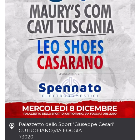
mese
viene
m.stripe.com
generalmente
utilizzato per le
prestazioni e
l'ottimizzazione
dei servizi di
elaborazione
dei pagamenti,
facilitando la
memorizzazione
dei contenuti
sul browser per
rendere le
pagine più
veloci.
CookieScriptConsent
4
Questo cookie
CookieScript
settimane
viene utilizzato
oooh.events
2 giorni
dal servizio
Cookie-
Script.com per
ricordare le
preferenze di
consenso sui
cookie dei
visitatori. È
necessario che il
banner dei
cookie di
Palazzetto dello Sport "Giuseppe Cesari"
Cookie-
CUTROFIANO
,
VIA FOGGIA
Script.com
73020
funzioni