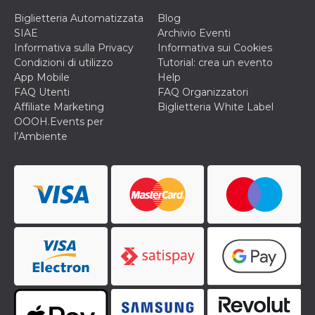
cookie viene
Biglietteria Automatizzata
Blog
anche trami
piace e altri
SIAE
Archivio Eventi
pulsanti e t
Informativa sulla Privacy
Informativa sui Cookies
Facebook
posizionati 
Condizioni di utilizzo
Tutorial: crea un evento
molti siti W
App Mobile
Help
diversi.
FAQ Utenti
FAQ Organizzatori
dpr
.facebook.com
1
permette di
Affiliate Marketing
Biglietteria White Label
settimana
controllare 
funzione “S
OOOH.Events per
su Facebook
l’Ambiente
pulsante “M
piace”, rac
le impostaz
della lingua
permettono
condividere
pagina.
fr
3 mesi
Contiene la
Meta
combinazio
Platform Inc.
ID univoco 
.facebook.com
browser e
dell'utente,
utilizzata pe
pubblicità m
oo
5 anni
consente
Meta
all'utente di
Platform Inc.