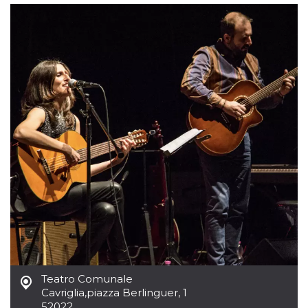
per un utente
tra le pagine.
CookieScriptConsent
4
Questo cookie
CookieScript
settimane
viene utilizzato
oooh.events
2 giorni
dal servizio
Cookie-
Script.com per
ricordare le
preferenze di
consenso sui
cookie dei
visitatori. È
necessario che il
banner dei
cookie di
Cookie-
Script.com
funzioni
correttamente.
m
1 anno 1
Questo cookie
Stripe
mese
viene
m.stripe.com
generalmente
utilizzato per le
prestazioni e
l'ottimizzazione
dei servizi di
Teatro Comunale
elaborazione
dei pagamenti,
Cavriglia
,
piazza Berlinguer, 1
facilitando la
52022