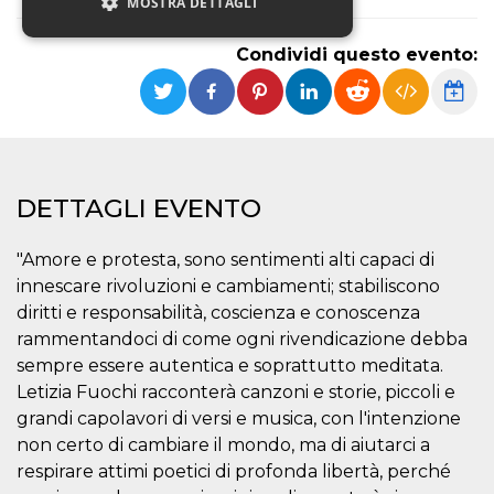
MOSTRA DETTAGLI
Condividi questo evento:
Necessari
Marketing
Non classificati
I cookie strettamente necessari o tecnici sono
indispensabili al funzionamento del sito. I
servizi qui presenti non potranno funzionare
DETTAGLI EVENTO
senza.
Provider /
Nome
Scadenza
Descrizione
"Amore e protesta, sono sentimenti alti capaci di
Dominio
innescare rivoluzioni e cambiamenti; stabiliscono
cf_clearance
1 anno
Clearance
Cloudflare,
Cookie from
Inc.
diritti e responsabilità, coscienza e conoscenza
CloudFlare
.oooh.events
rammentandoci di come ogni rivendicazione debba
stores the proof
of challenge
sempre essere autentica e soprattutto meditata.
passed. It is
used to no
Letizia Fuochi racconterà canzoni e storie, piccoli e
longer issue a
captcha or
grandi capolavori di versi e musica, con l'intenzione
jschallenge
non certo di cambiare il mondo, ma di aiutarci a
challenge if
present. It is
respirare attimi poetici di profonda libertà, perché
required to
reach origin