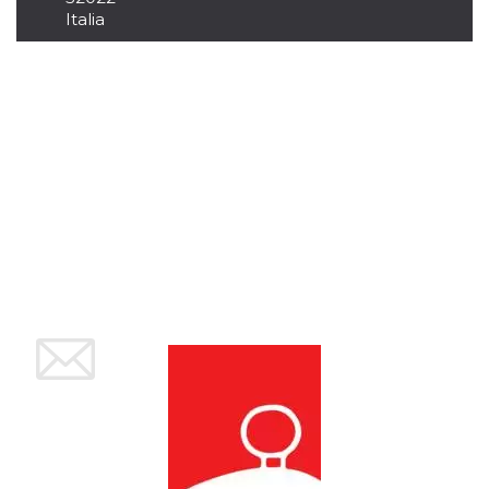
memorizzazione
dei contenuti
Italia
sul browser per
rendere le
pagine più
veloci.
Storage declaration
Nome
Storage type
Descrizione
wpEmojiSettingsSupports
Archiviazione
di sessione
cn_uc__
Archiviazione
locale
fbssls_314278995690155
Archiviazione
di sessione
Provider /
Nome
Scadenza
Descrizione
Dominio
__Secure-
.youtube.com
5 mesi 4
YNID
settimane
Provider /
Nome
Scadenza
Descrizione
Dominio