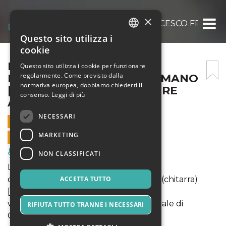
×
LETIZIA FUOCHI CON FRANCESCO FRANK 
Questo sito utilizza i
ITALIAN
cookie
ENGLISH
LETIZIA FUOCHI CON
Questo sito utilizza i cookie per funzionare
regolarmente. Come previsto dalla
FRANCESCO FRANK CUSUMANO
SPANISH
normativa europea, dobbiamo chiederti il
[QUALCOSA IN CUI CREDERE
consenso.
Leggi di più
ANCORA]
NECESSARI
24 NOVEMBRE 2023 - 21:30
MARKETING
VENDITE ONLINE TERMINATE
Musica, Eventi Live, Club
NON CLASSIFICATI
LETIZIA FUOCHI in concerto
con FRANCESCO FRANK CUSUMANO (chitarra)
ACCETTA TUTTO
[Qualcosa in cui credere ancora]
venerdì 24 novembre - Teatro Comunale di
RIFIUTA TUTTO TRANNE I NECESSARI
CAVRIGLIA (AR)