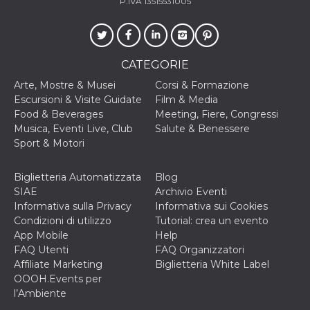
P.IVA 13515531005
ciascun coo
datr viene
eliminato d
giorni. Que
cookie viene
anche trami
CATEGORIE
piace e altri
pulsanti e t
Facebook
Arte, Mostre & Musei
Corsi & Formazione
posizionati 
Escursioni & Visite Guidate
Film & Media
molti siti W
diversi.
Food & Beverages
Meeting, Fiere, Congressi
Musica, Eventi Live, Club
Salute & Benessere
dpr
.facebook.com
1
permette di
Sport & Motori
settimana
controllare 
funzione “S
su Facebook
pulsante “M
Biglietteria Automatizzata
Blog
piace”, rac
SIAE
Archivio Eventi
le impostaz
della lingua
Informativa sulla Privacy
Informativa sui Cookies
permettono
Condizioni di utilizzo
Tutorial: crea un evento
condividere
pagina.
App Mobile
Help
FAQ Utenti
FAQ Organizzatori
fr
2 mesi 4
Contiene la
Meta
settimane
combinazio
Platform Inc.
Affiliate Marketing
Biglietteria White Label
ID univoco 
.facebook.com
OOOH.Events per
browser e
dell'utente,
l’Ambiente
utilizzata pe
pubblicità m