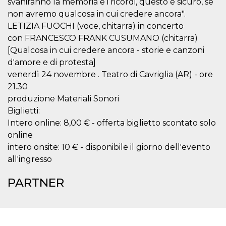
svaniranno la memoria e i ricordi, questo è sicuro, se
server.
non avremo qualcosa in cui credere ancora".
wordpress_test_cookie
Sessione
Cookie di
Automattic
LETIZIA FUOCHI (voce, chitarra) in concerto
Wordpress,
Inc.
verifica che il
.oooh.events
con FRANCESCO FRANK CUSUMANO (chitarra)
browser accetti i
cookie.
[Qualcosa in cui credere ancora - storie e canzoni
d'amore e di protesta]
PHPSESSID
Sessione
Cookie
PHP.net
generato da
oooh.events
venerdì 24 novembre . Teatro di Cavriglia (AR) - ore
applicazioni
basate sul
21.30
linguaggio PHP.
produzione Materiali Sonori
Si tratta di un
identificatore
Biglietti:
generico
utilizzato per
Intero online: 8,00 € - offerta biglietto scontato solo
mantenere le
online
variabili di
sessione utente.
intero onsite: 10 € - disponibile il giorno dell'evento
Normalmente è
un numero
all'ingresso
generato in
modo casuale, il
modo in cui
PARTNER
viene utilizzato
può essere
specifico per il
sito, ma un
buon esempio è
mantenere uno
stato di accesso