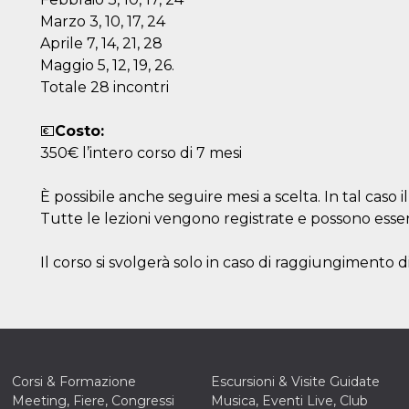
Marzo 3, 10, 17, 24
Aprile 7, 14, 21, 28
Maggio 5, 12, 19, 26.
Totale 28 incontri
💶
Costo:
350€ l’intero corso di 7 mesi
È possibile anche seguire mesi a scelta. In tal caso il
Tutte le lezioni vengono registrate e possono essere 
Il corso si svolgerà solo in caso di raggiungimento d
Corsi & Formazione
Escursioni & Visite Guidate
Meeting, Fiere, Congressi
Musica, Eventi Live, Club