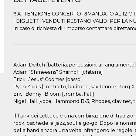
!!! ATTENZIONE CONCERTO RIMANDATO AL 12 OTT
I BIGLIETTI VENDUTI RESTANO VALIDI PER LA 
In caso di richiesta di rimborso contattare diretta
__________________________________________________
Adam Deitch [batteria, percussioni, arrangiamento]
Adam "Shmeeans" Smirnoff [chitarra]
Erick "Jesus" Coomes [basso]
Ryan Zoidis [contralto, baritono, sax tenore, Korg X 
Eric "Benny" Bloom [tromba, fiati]
Nigel Hall [voce, Hammond B-3, Rhodes, clavinet, t
Il funk dei Lettuce è una combinazione di tradizi
rock, psichedelia, jazz, soul e go-go. Dopo la no
della band ancora una volta infrangono le regole, e 