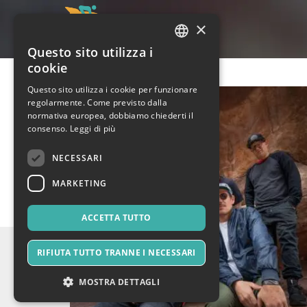
×
Questo sito utilizza i
ITALIAN
cookie
ENGLISH
Questo sito utilizza i cookie per funzionare
regolarmente. Come previsto dalla
SPANISH
normativa europea, dobbiamo chiederti il
consenso.
Leggi di più
NECESSARI
MARKETING
ACCETTA TUTTO
RIFIUTA TUTTO TRANNE I NECESSARI
MOSTRA DETTAGLI