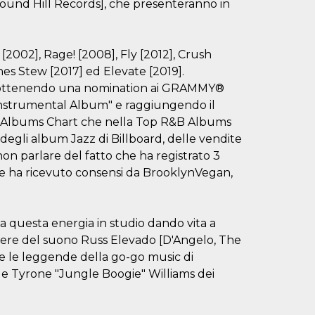
Round Hill Records], che presenteranno in
2002], Rage! [2008], Fly [2012], Crush
hes Stew [2017] ed Elevate [2019].
i, ottenendo una nomination ai GRAMMY®
nstrumental Album" e raggiungendo il
zz Albums Chart che nella Top R&B Albums
 degli album Jazz di Billboard, delle vendite
on parlare del fatto che ha registrato 3
te ha ricevuto consensi da BrooklynVegan,
a questa energia in studio dando vita a
nere del suono Russ Elevado [D'Angelo, The
e le leggende della go-go music di
e Tyrone "Jungle Boogie" Williams dei