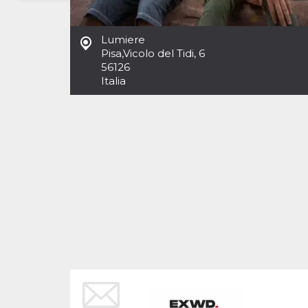
Necessari
Marketing
Lumiere
I cookie strettamente necessari o tecnici sono
Pisa
,
Vicolo del Tidi, 6
indispensabili al funzionamento del sito. I
56126
servizi qui presenti non potranno funzionare
Italia
senza.
Provider /
Nome
Scadenza
Descrizione
Dominio
cf_clearance
1 anno
Clearance
Cloudflare,
Cookie from
Inc.
CloudFlare
.oooh.events
stores the proof
of challenge
passed. It is
used to no
longer issue a
captcha or
jschallenge
challenge if
present. It is
required to
reach origin
server.
wordpress_test_cookie
Sessione
Cookie di
Automattic
Wordpress,
Inc.
verifica che il