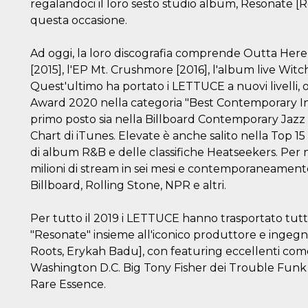
regalandoci il loro sesto studio album, Resonate [
questa occasione.
Ad oggi, la loro discografia comprende Outta Here [
[2015], l'EP Mt. Crushmore [2016], l'album live Witc
Quest'ultimo ha portato i LETTUCE a nuovi livell
Award 2020 nella categoria "Best Contemporary I
primo posto sia nella Billboard Contemporary Ja
Chart di iTunes. Elevate è anche salito nella Top 15
di album R&B e delle classifiche Heatseekers. Per n
milioni di stream in sei mesi e contemporaneamen
Billboard, Rolling Stone, NPR e altri.
Per tutto il 2019 i LETTUCE hanno trasportato tutt
"Resonate" insieme all'iconico produttore e ingeg
Roots, Erykah Badu], con featuring eccellenti com
Washington D.C. Big Tony Fisher dei Trouble Funk 
Rare Essence.