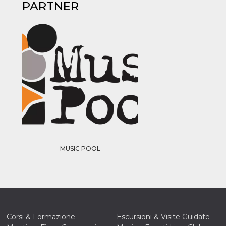
PARTNER
MUSIC POOL
ccesso
Corsi & Formazione
Escursioni & Visite Guidate
ssione