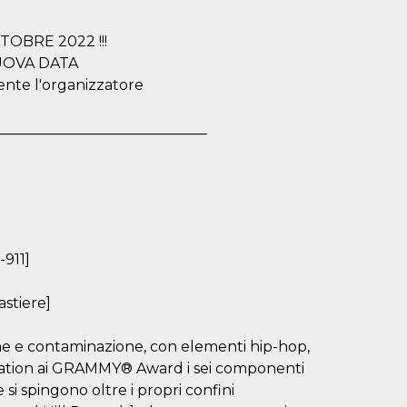
OBRE 2022 !!!
NUOVA DATA
mente l'organizzatore
_____________________________
-911]
astiere]
one e contaminazione, con elementi hip-hop,
mination ai GRAMMY® Award i sei componenti
si spingono oltre i propri confini