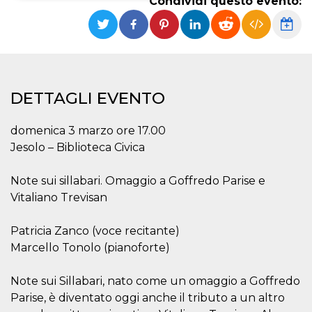
Condividi questo evento:
Necessari
Marketing
I cookie strettamente necessari o tecnici sono
indispensabili al funzionamento del sito. I
servizi qui presenti non potranno funzionare
senza.
DETTAGLI EVENTO
Provider /
Nome
Scadenza
Descrizione
Dominio
domenica 3 marzo ore 17.00
cf_clearance
1 anno
Clearance
Cloudflare,
Cookie from
Jesolo – Biblioteca Civica
Inc.
CloudFlare
.oooh.events
stores the proof
of challenge
Note sui sillabari. Omaggio a Goffredo Parise e
passed. It is
used to no
Vitaliano Trevisan
longer issue a
captcha or
jschallenge
Patricia Zanco (voce recitante)
challenge if
present. It is
Marcello Tonolo (pianoforte)
required to
reach origin
server.
Note sui Sillabari, nato come un omaggio a Goffredo
wordpress_test_cookie
Sessione
Cookie di
Automattic
Parise, è diventato oggi anche il tributo a un altro
Wordpress,
Inc.
verifica che il