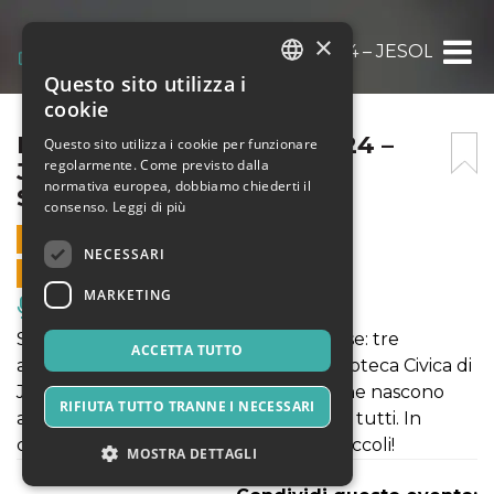
×
LETTURE IMPROVVISE 2024 – JESOLO 03/03
Questo sito utilizza i
ITALIAN
cookie
ENGLISH
LETTURE IMPROVVISE 2024 –
Questo sito utilizza i cookie per funzionare
regolarmente. Come previsto dalla
JESOLO 03/03 – NOTE SUI
SPANISH
normativa europea, dobbiamo chiederti il
SILLABARI
consenso.
Leggi di più
3 MARZO 2024 - 17:00
NECESSARI
VENDITE ONLINE TERMINATE
MARKETING
Musica, Eventi Live, Club
Seconda edizione di Letture Improvvise: tre
ACCETTA TUTTO
appuntamenti che portano nella Biblioteca Civica di
Jesolo nuove storie e nuova musica che nascono
RIFIUTA TUTTO TRANNE I NECESSARI
all’improvviso, tutte da ascoltare e per tutti. In
contemporanea i laboratori per i più piccoli!
MOSTRA DETTAGLI