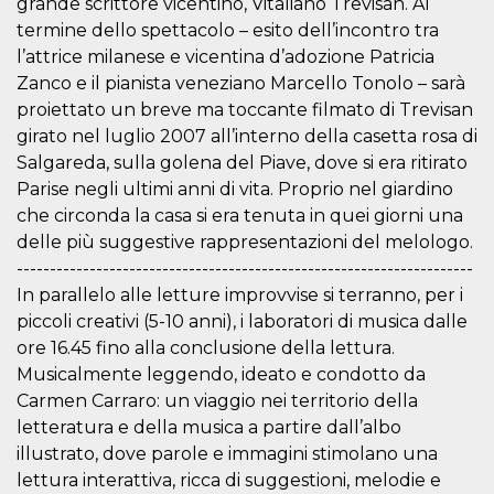
grande scrittore vicentino, Vitaliano Trevisan. Al
.oooh.events
browser accetti i
termine dello spettacolo – esito dell’incontro tra
cookie.
l’attrice milanese e vicentina d’adozione Patricia
PHPSESSID
Sessione
Cookie
PHP.net
generato da
oooh.events
Zanco e il pianista veneziano Marcello Tonolo – sarà
applicazioni
proiettato un breve ma toccante filmato di Trevisan
basate sul
linguaggio PHP.
girato nel luglio 2007 all’interno della casetta rosa di
Si tratta di un
identificatore
Salgareda, sulla golena del Piave, dove si era ritirato
generico
utilizzato per
Parise negli ultimi anni di vita. Proprio nel giardino
mantenere le
che circonda la casa si era tenuta in quei giorni una
variabili di
sessione utente.
delle più suggestive rappresentazioni del melologo.
Normalmente è
un numero
---------------------------------------------------------------------
generato in
In parallelo alle letture improvvise si terranno, per i
modo casuale, il
modo in cui
piccoli creativi (5-10 anni), i laboratori di musica dalle
viene utilizzato
può essere
ore 16.45 fino alla conclusione della lettura.
specifico per il
sito, ma un
Musicalmente leggendo, ideato e condotto da
buon esempio è
Carmen Carraro: un viaggio nei territorio della
mantenere uno
stato di accesso
letteratura e della musica a partire dall’albo
per un utente
tra le pagine.
illustrato, dove parole e immagini stimolano una
lettura interattiva, ricca di suggestioni, melodie e
m
1 anno 1
Questo cookie
Stripe