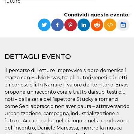
futuro.
Necessari
Marketing
Condividi questo evento:
I cookie strettamente necessari o tecnici sono
indispensabili al funzionamento del sito. I
servizi qui presenti non potranno funzionare
senza.
Provider /
Nome
Scadenza
Descrizione
Dominio
DETTAGLI EVENTO
cf_clearance
1 anno
Clearance
Cloudflare,
Cookie from
Inc.
CloudFlare
.oooh.events
Il percorso di Letture Improvvise si apre domenica 1
stores the proof
of challenge
marzo con Fulvio Ervas, tra gli autori veneti più letti
passed. It is
used to no
e riconoscibili. In Narrare il valore del territorio, Ervas
longer issue a
propone un racconto corale tratto dai suoi testi più
captcha or
jschallenge
noti – dalla serie dell’ispettore Stucky a romanzi
challenge if
present. It is
come Se ti abbraccio non aver paura – attraversando
required to
reach origin
urbanizzazione, campagna, industrializzazione e
server.
futuro. Accanto a lui, nel dialogo e nella conduzione
wordpress_test_cookie
Sessione
Cookie di
Automattic
dell’incontro, Daniele Marcassa, mentre la musica
Wordpress,
Inc.
verifica che il