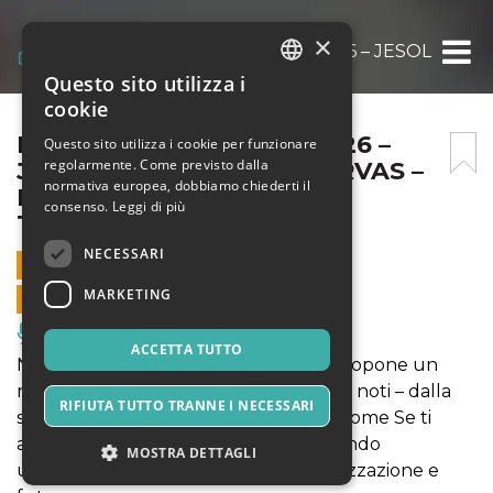
×
LETTURE IMPROVVISE 2026 – JESOLO 01/0
Questo sito utilizza i
ITALIAN
cookie
ENGLISH
LETTURE IMPROVVISE 2026 –
Questo sito utilizza i cookie per funzionare
regolarmente. Come previsto dalla
JESOLO 01/03 – FULVIO ERVAS –
SPANISH
normativa europea, dobbiamo chiederti il
NARRARE IL VALORE DEL
consenso.
Leggi di più
TERRITORIO
NECESSARI
1 MARZO 2026 - 17:00
MARKETING
VENDITE ONLINE TERMINATE
Musica, Eventi Live, Club
ACCETTA TUTTO
Narrare il valore del territorio, Ervas propone un
racconto corale tratto dai suoi testi più noti – dalla
RIFIUTA TUTTO TRANNE I NECESSARI
serie dell’ispettore Stucky a romanzi come Se ti
abbraccio non aver paura – attraversando
MOSTRA DETTAGLI
urbanizzazione, campagna, industrializzazione e