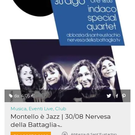
da: 4,05 €
Musica, Eventi Live, Club
Montello è Jazz | 30/08 Nervesa
della Battaglia ̵...
Abbazia di Sant’Eustachio,