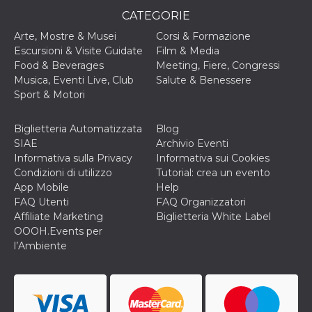
CATEGORIE
c_user
4
Cookie di a
Meta
settimane
utente. Può
Platform Inc.
2 giorni
essere di se
Arte, Mostre & Musei
Corsi & Formazione
.facebook.com
o persistent
Escursioni & Visite Guidate
Film & Media
30 giorni
Food & Beverages
Meeting, Fiere, Congressi
datr
1 anno 11
Questo coo
Meta
Musica, Eventi Live, Club
Salute & Benessere
mesi
identifica il
Platform Inc.
browser che
Sport & Motori
.facebook.com
connette a
Facebook. 
direttament
Biglietteria Automatizzata
Blog
legato alla 
Facebook
SIAE
Archivio Eventi
dell'utente.
Informativa sulla Privacy
Informativa sui Cookies
Facebook s
che viene
Condizioni di utilizzo
Tutorial: crea un evento
utilizzato p
App Mobile
Help
aiutare con 
sicurezza e a
FAQ Utenti
FAQ Organizzatori
di accesso
Affiliate Marketing
Biglietteria White Label
sospette, in
particolare p
OOOH.Events per
rilevamento
l’Ambiente
bot che ten
di accedere 
servizio. F
afferma anc
il profilo
comportame
associato a