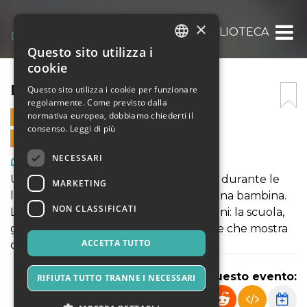
×
LIA IN BIBLIOTECA
Questo sito utilizza i
ITALIAN
cookie
ENGLISH
LIA IN BIBLIOTECA
Questo sito utilizza i cookie per funzionare
regolarmente. Come previsto dalla
SPANISH
normativa europea, dobbiamo chiederti il
9 FEBBRAIO 2026 - 09:30
consenso.
Leggi di più
VENDITE ONLINE TERMINATE
NECESSARI
Arte, Mostre & Musei
Uno spettacolo che racconta l’infanzia durante le
MARKETING
leggi razziali attraverso lo sguardo di una bambina.
NON CLASSIFICATI
La quotidianità cambia senza spiegazioni: la scuola,
gli amici, la famiglia. Una storia semplice che mostra
ACCETTA TUTTO
come la Storia entri nella vita di tutti.
Condividi questo evento:
RIFIUTA TUTTO TRANNE I NECESSARI