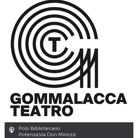
server.
wordpress_test_cookie
Sessione
Cookie di
Automattic
Wordpress,
Inc.
verifica che il
.oooh.events
browser accetti i
cookie.
PHPSESSID
Sessione
Cookie
PHP.net
generato da
oooh.events
applicazioni
basate sul
linguaggio PHP.
Si tratta di un
identificatore
generico
utilizzato per
mantenere le
variabili di
sessione utente.
Normalmente è
un numero
generato in
modo casuale, il
modo in cui
viene utilizzato
può essere
specifico per il
sito, ma un
Polo Bibliotecario
buon esempio è
mantenere uno
Potenza
,
Via Don Minozzi
stato di accesso