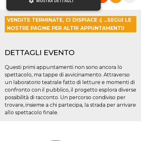
MOSTRA DETTAGLI
VENDITE TERMINATE, CI DISPIACE :( ...SEGUI LE
Necessari
Marketing
NOSTRE PAGINE PER ALTRI APPUNTAMENTI!
Non classificati
I cookie strettamente necessari o tecnici sono
indispensabili al funzionamento del sito. I
DETTAGLI EVENTO
servizi qui presenti non potranno funzionare
senza.
Questi primi appuntamenti non sono ancora lo
Provider /
Nome
Scadenza
Descrizione
Dominio
spettacolo, ma tappe di avvicinamento. Attraverso
un laboratorio teatrale fatto di letture e momenti di
cf_clearance
1 anno
Clearance
Cloudflare,
Cookie from
Inc.
confronto con il pubblico, il progetto esplora diverse
CloudFlare
.oooh.events
stores the proof
possibilità di racconto. Un percorso condiviso per
of challenge
trovare, insieme a chi partecipa, la strada per arrivare
passed. It is
used to no
allo spettacolo finale.
longer issue a
captcha or
jschallenge
challenge if
present. It is
required to
reach origin