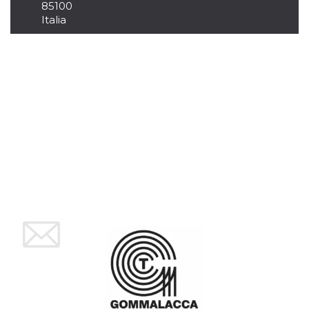
85100
per un utente
Italia
tra le pagine.
CookieScriptConsent
4
Questo cookie
CookieScript
settimane
viene utilizzato
oooh.events
2 giorni
dal servizio
Cookie-
Script.com per
ricordare le
preferenze di
consenso sui
cookie dei
visitatori. È
necessario che il
banner dei
cookie di
Cookie-
Script.com
funzioni
correttamente.
m
1 anno 1
Questo cookie
Stripe
mese
viene
m.stripe.com
generalmente
utilizzato per le
prestazioni e
l'ottimizzazione
dei servizi di
elaborazione
dei pagamenti,
facilitando la