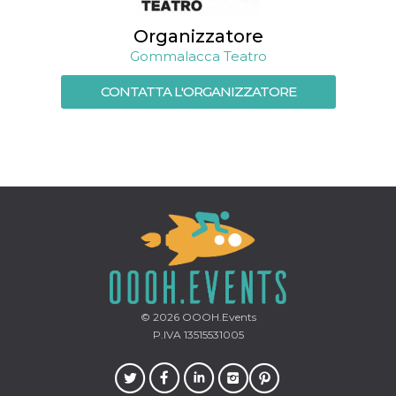
memorizzazione
dei contenuti
sul browser per
Organizzatore
rendere le
pagine più
Gommalacca Teatro
veloci.
CONTATTA L'ORGANIZZATORE
Storage declaration
Nome
Storage type
Descrizione
wpEmojiSettingsSupports
Archiviazione
di sessione
cn_uc__
Archiviazione
locale
fbssls_314278995690155
Archiviazione
di sessione
© 2026
OOOH.Events
Provider /
Nome
Scadenza
Descrizione
Dominio
P.IVA 13515531005
__Secure-
.youtube.com
5 mesi 4
YNID
settimane
Provider /
Nome
Scadenza
Descrizione
Dominio