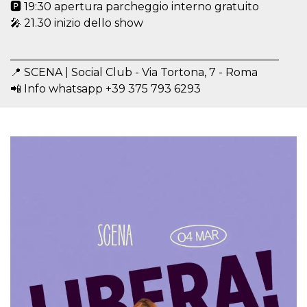
correttamente.
🅿️ 19:30 apertura parcheggio interno gratuito
🎤 21.30 inizio dello show
Storage declaration
Storage
Nome
Descrizione
_________________________________________________
type
📍 SCENA | Social Club - Via Tortona, 7 - Roma
fbssls_314278995690155
Session
📲 Info whatsapp +39 375 793 6293
storage
wpEmojiSettingsSupports
Session
storage
cn_uc__
Local
storage
Provider /
Nome
Scadenza
Descrizione
Dominio
c_user
4
Cookie di a
Meta
settimane
utente. Può
Platform Inc.
2 giorni
essere di se
.facebook.com