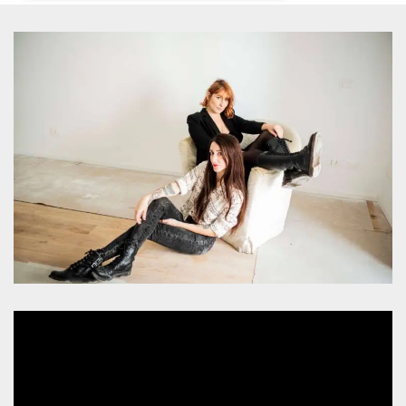
Necessari
Marketing
I cookie strettamente necessari o tecnici sono
indispensabili al funzionamento del sito. I
servizi qui presenti non potranno funzionare
senza.
Provider /
Nome
Scadenza
Descrizione
Dominio
cf_clearance
1 anno
Clearance
Cloudflare,
Cookie from
Inc.
CloudFlare
.oooh.events
stores the proof
of challenge
passed. It is
used to no
longer issue a
captcha or
jschallenge
challenge if
present. It is
required to
reach origin
server.
wordpress_test_cookie
Sessione
Cookie di
Automattic
Wordpress,
Inc.
verifica che il