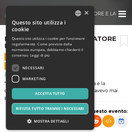
×
LIBERA! CON CECILIA LAVATORE E LA NOCE
Questo sito utilizza i
ITALIAN
cookie
ENGLISH
LIBERA! CON CECILIA LAVATORE
Questo sito utilizza i cookie per funzionare
regolarmente. Come previsto dalla
E LA NOCE
SPANISH
normativa europea, dobbiamo chiederti il
consenso.
Leggi di più
4 MARZO 2025 - 19:30
VENDITE ONLINE TERMINATE
NECESSARI
Musica, Eventi Live, Club
MARKETING
"Ho fatto un sogno: partorivo una figlia e la
chiamavo Libera. È un nome a cui non avevo mai
ACCETTA TUTTO
pensato. Forse non lo ero ancora."
RIFIUTA TUTTO TRANNE I NECESSARI
Condividi questo evento:
MOSTRA DETTAGLI