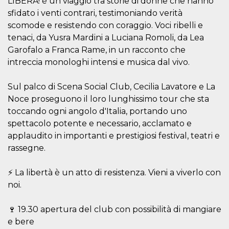
LIBERA! è un viaggio tra storie di donne che hanno
mese
viene
m.stripe.com
generalmente
sfidato i venti contrari, testimoniando verità
utilizzato per le
prestazioni e
scomode e resistendo con coraggio. Voci ribelli e
l'ottimizzazione
dei servizi di
tenaci, da Yusra Mardini a Luciana Romoli, da Lea
elaborazione
Garofalo a Franca Rame, in un racconto che
dei pagamenti,
facilitando la
intreccia monologhi intensi e musica dal vivo.
memorizzazione
dei contenuti
sul browser per
Sul palco di Scena Social Club, Cecilia Lavatore e La
rendere le
pagine più
Noce proseguono il loro lunghissimo tour che sta
veloci.
toccando ogni angolo d'Italia, portando uno
CookieScriptConsent
4
Questo cookie
CookieScript
spettacolo potente e necessario, acclamato e
settimane
viene utilizzato
oooh.events
2 giorni
dal servizio
applaudito in importanti e prestigiosi festival, teatri e
Cookie-
Script.com per
rassegne.
ricordare le
preferenze di
consenso sui
⚡️ La libertà è un atto di resistenza. Vieni a viverlo con
cookie dei
visitatori. È
noi.
necessario che il
banner dei
cookie di
🍷 19.30 apertura del club con possibilità di mangiare
Cookie-
Script.com
e bere
funzioni