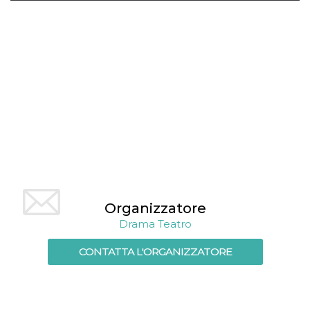
mese
viene
m.stripe.com
generalmente
utilizzato per le
prestazioni e
l'ottimizzazione
dei servizi di
elaborazione
dei pagamenti,
facilitando la
memorizzazione
dei contenuti
sul browser per
rendere le
pagine più
veloci.
CookieScriptConsent
4
Questo cookie
CookieScript
settimane
viene utilizzato
oooh.events
2 giorni
dal servizio
Cookie-
Script.com per
Organizzatore
ricordare le
preferenze di
Drama Teatro
consenso sui
cookie dei
visitatori. È
CONTATTA L'ORGANIZZATORE
necessario che il
banner dei
cookie di
Cookie-
Script.com
funzioni