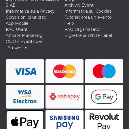
o persistent
SIAE
Archivio Eventi
30 giorni
Informativa sulla Privacy
Informativa sui Cookies
datr
2 anni
Questo coo
Meta
Condizioni di utilizzo
Tutorial: crea un evento
identifica il
Platform Inc.
App Mobile
Help
browser che
.facebook.com
connette a
FAQ Utenti
FAQ Organizzatori
Facebook. 
Affiliate Marketing
Biglietteria White Label
direttament
legato alla 
OOOH.Events per
Facebook
l’Ambiente
dell'utente.
Facebook s
che viene
utilizzato p
aiutare con 
sicurezza e a
di accesso
sospette, in
particolare p
rilevamento
bot che ten
di accedere 
servizio. F
afferma anc
il profilo
comportame
associato a
ciascun coo
datr viene
eliminato d
giorni. Que