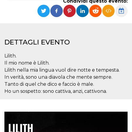
Condividi questo evento:
Necessari
Marketing
I cookie strettamente necessari o tecnici sono
indispensabili al funzionamento del sito. I
servizi qui presenti non potranno funzionare
senza.
DETTAGLI EVENTO
Provider /
Nome
Scadenza
Descrizione
Dominio
Lilith.
cf_clearance
1 anno
Clearance
Cloudflare,
Cookie from
Inc.
Il mio nome è Lilith.
CloudFlare
.oooh.events
Lilith nella mia lingua vuol dire notte e tempesta.
stores the proof
of challenge
In verità, sono una diavola che mente sempre.
passed. It is
used to no
Tanto di quel che dico e faccio è male.
longer issue a
captcha or
Ho un sospetto: sono cattiva, anzi, cattivona.
jschallenge
challenge if
present. It is
required to
reach origin
server.
wordpress_test_cookie
Sessione
Cookie di
Automattic
Wordpress,
Inc.
verifica che il