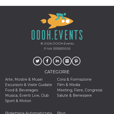
correttamente.
Storage declaration
Storage
Nome
Descrizione
type
fbssls_314278995690155
Session
storage
wpEmojiSettingsSupports
Session
© 2026
OOOH.Events
storage
P.IVA 13515531005
cn_uc__
Local
storage
CATEGORIE
Arte, Mostre & Musei
Corsi & Formazione
Escursioni & Visite Guidate
Film & Media
Food & Beverages
Meeting, Fiere, Congressi
Provider /
Musica, Eventi Live, Club
Salute & Benessere
Nome
Scadenza
Descrizione
Dominio
Sport & Motori
c_user
4
Cookie di a
Meta
settimane
utente. Può
Platform Inc.
Biglietteria Automatizzata
Blog
2 giorni
essere di se
.facebook.com