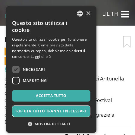
×
LILITH
Questo sito utilizza i
ITALIAN
cookie
ENGLISH
LILITH
Questo sito utilizza i cookie per funzionare
regolarmente. Come previsto dalla
SPANISH
normativa europea, dobbiamo chiederti il
18 MARZO 2023 - 21:00
consenso.
Leggi di più
VENDITE ONLINE TERMINATE
NECESSARI
Musica, Eventi Live, Club
di Rita Frongia con Angela Antonini luci Antonella
MARKETING
Colella
organizzazione Frida De Vreese con la
ACCETTA TUTTO
collaborazione del Teatro Metastasio/Festival
Contemporanea
RIFIUTA TUTTO TRANNE I NECESSARI
col contributo della Regione Toscana grazie a
Drama Teatro
MOSTRA DETTAGLI