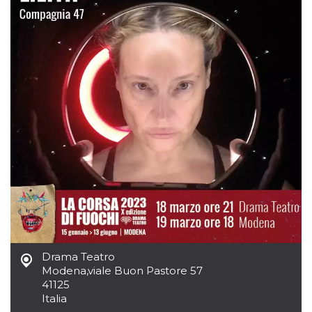
.oooh.events
browser accetti i
cookie.
PHPSESSID
Sessione
Cookie
PHP.net
generato da
oooh.events
applicazioni
basate sul
linguaggio PHP.
Si tratta di un
identificatore
generico
utilizzato per
mantenere le
variabili di
sessione utente.
Normalmente è
un numero
generato in
modo casuale, il
modo in cui
viene utilizzato
può essere
specifico per il
sito, ma un
buon esempio è
mantenere uno
Drama Teatro
stato di accesso
Modena
,
viale Buon Pastore 57
per un utente
41125
tra le pagine.
Italia
m
1 anno 1
Questo cookie
Stripe