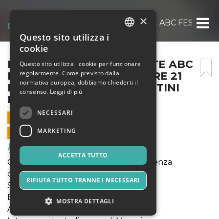
×
LIMITE E SENSO DEL LIMITE ABC FESTIV
Questo sito utilizza i
ITALIAN
cookie
ENGLISH
LIMITE E SENSO DEL LIMITE ABC
Questo sito utilizza i cookie per funzionare
regolarmente. Come previsto dalla
FESTIVAL @ 18 GIUGNO ORE 21
SPANISH
normativa europea, dobbiamo chiederti il
PARCO BOWIE VILLA MARTINI
consenso.
Leggi di più
MONSUMMANO TERME
NECESSARI
18 GIUGNO 2021 - 21:00
MARKETING
VENDITE ONLINE TERMINATE
Musica, Eventi Live, Club
ACCETTA TUTTO
Conversazioni (ibride) tra filosofia e scienza
con
RIFIUTA TUTTO TRANNE I NECESSARI
Simone Zacchini, filosofo
Edy Marucchi, psicoanalista
MOSTRA DETTAGLI
Andrea Macchi, fisico