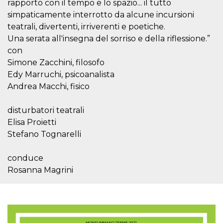
.oooh.events
rapporto con il tempo e lo spazio... il tutto
browser accetti i
simpaticamente interrotto da alcune incursioni
cookie.
teatrali, divertenti, irriverenti e poetiche.
PHPSESSID
Sessione
Cookie
PHP.net
generato da
oooh.events
Una serata all'insegna del sorriso e della riflessione.”
applicazioni
basate sul
con
linguaggio PHP.
Simone Zacchini, filosofo
Si tratta di un
identificatore
Edy Marruchi, psicoanalista
generico
utilizzato per
Andrea Macchi, fisico
mantenere le
variabili di
sessione utente.
disturbatori teatrali
Normalmente è
un numero
Elisa Proietti
generato in
modo casuale, il
Stefano Tognarelli
modo in cui
viene utilizzato
può essere
conduce
specifico per il
sito, ma un
Rosanna Magrini
buon esempio è
mantenere uno
stato di accesso
per un utente
tra le pagine.
m
1 anno 1
Questo cookie
Stripe