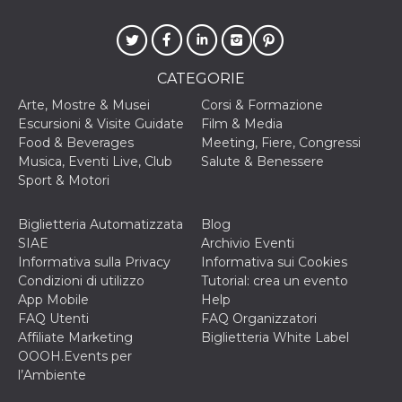
cookie viene
anche trami
piace e altri
pulsanti e t
Facebook
posizionati 
CATEGORIE
molti siti W
diversi.
Arte, Mostre & Musei
Corsi & Formazione
Escursioni & Visite Guidate
Film & Media
dpr
.facebook.com
1
permette di
settimana
controllare 
Food & Beverages
Meeting, Fiere, Congressi
funzione “S
Musica, Eventi Live, Club
Salute & Benessere
su Facebook
pulsante “M
Sport & Motori
piace”, rac
le impostaz
della lingua
Biglietteria Automatizzata
Blog
permettono
condividere
SIAE
Archivio Eventi
pagina.
Informativa sulla Privacy
Informativa sui Cookies
fr
3 mesi
Contiene la
Meta
Condizioni di utilizzo
Tutorial: crea un evento
combinazio
Platform Inc.
App Mobile
Help
ID univoco 
.facebook.com
browser e
FAQ Utenti
FAQ Organizzatori
dell'utente,
Affiliate Marketing
Biglietteria White Label
utilizzata pe
pubblicità m
OOOH.Events per
l’Ambiente
oo
5 anni
consente
Meta
all'utente di
Platform Inc.