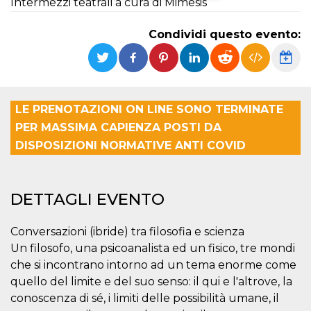
Intermezzi teatrali a cura di Mimesis
Necessari
Marketing
Condividi questo evento:
I cookie strettamente necessari o tecnici sono
indispensabili al funzionamento del sito. I
servizi qui presenti non potranno funzionare
senza.
Provider /
LE PRENOTAZIONI ON LINE SONO TERMINATE
Nome
Scadenza
Descrizione
Dominio
PER MASSIMA CAPIENZA POSTI DA
cf_clearance
1 anno
Clearance
Cloudflare,
DISPOSIZIONI NORMATIVE ANTI COVID
Cookie from
Inc.
CloudFlare
.oooh.events
stores the proof
of challenge
passed. It is
used to no
DETTAGLI EVENTO
longer issue a
captcha or
jschallenge
Conversazioni (ibride) tra filosofia e scienza
challenge if
present. It is
Un filosofo, una psicoanalista ed un fisico, tre mondi
required to
reach origin
che si incontrano intorno ad un tema enorme come
server.
quello del limite e del suo senso: il qui e l'altrove, la
wordpress_test_cookie
Sessione
Cookie di
Automattic
conoscenza di sé, i limiti delle possibilità umane, il
Wordpress,
Inc.
verifica che il