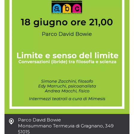
mese
viene
m.stripe.com
generalmente
utilizzato per le
prestazioni e
l'ottimizzazione
dei servizi di
elaborazione
dei pagamenti,
facilitando la
memorizzazione
dei contenuti
sul browser per
rendere le
pagine più
veloci.
CookieScriptConsent
4
Questo cookie
CookieScript
settimane
viene utilizzato
oooh.events
2 giorni
dal servizio
Cookie-
Script.com per
ricordare le
preferenze di
consenso sui
cookie dei
visitatori. È
necessario che il
banner dei
cookie di
Parco David Bowie
Cookie-
Monsummano Terme
,
via di Gragnano, 349
Script.com
funzioni
51015