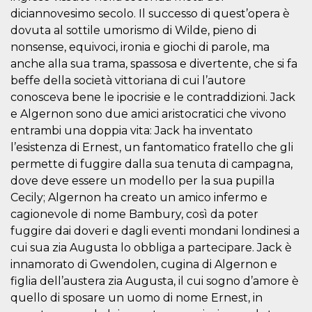
.oooh.events
browser accetti i
diciannovesimo secolo. Il successo di quest’opera è
cookie.
dovuta al sottile umorismo di Wilde, pieno di
PHPSESSID
Sessione
Cookie
PHP.net
nonsense, equivoci, ironia e giochi di parole, ma
generato da
oooh.events
applicazioni
anche alla sua trama, spassosa e divertente, che si fa
basate sul
linguaggio PHP.
beffe della società vittoriana di cui l’autore
Si tratta di un
conosceva bene le ipocrisie e le contraddizioni. Jack
identificatore
generico
e Algernon sono due amici aristocratici che vivono
utilizzato per
mantenere le
entrambi una doppia vita: Jack ha inventato
variabili di
l’esistenza di Ernest, un fantomatico fratello che gli
sessione utente.
Normalmente è
permette di fuggire dalla sua tenuta di campagna,
un numero
generato in
dove deve essere un modello per la sua pupilla
modo casuale, il
modo in cui
Cecily; Algernon ha creato un amico infermo e
viene utilizzato
cagionevole di nome Bambury, così da poter
può essere
specifico per il
fuggire dai doveri e dagli eventi mondani londinesi a
sito, ma un
buon esempio è
cui sua zia Augusta lo obbliga a partecipare. Jack è
mantenere uno
innamorato di Gwendolen, cugina di Algernon e
stato di accesso
per un utente
figlia dell’austera zia Augusta, il cui sogno d’amore è
tra le pagine.
quello di sposare un uomo di nome Ernest, in
m
1 anno 1
Questo cookie
Stripe