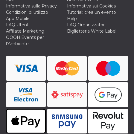
privacy,
Informativa sulla Privacy
Informativa sui Cookies
garantendo 
loro prefer
Condizioni di utilizzo
Tutorial: crea un evento
siano onora
App Mobile
Help
nelle sessio
future.
FAQ Utenti
FAQ Organizzatori
Affiliate Marketing
Biglietteria White Label
__Secure-ROLLOUT_TOKEN
.youtube.com
5 mesi 4
Utilizzato d
settimane
YouTube pe
OOOH.Events per
gestire
l’Ambiente
l'implement
e la
sperimenta
delle funzio
Aiuta Googl
controllare 
nuove
funzionalità
modifiche
dell'interfac
vengono mo
agli utenti
nell'ambito 
e
implementa
graduali,
garantendo
un'esperien
coerente pe
determinat
utente dura
esperiment