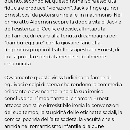
quanto, secondo lei, questo nome ispira assoluta
mese
viene
m.stripe.com
generalmente
fiducia e produce “vibrazioni”. Jack si finge quindi
utilizzato per le
prestazioni e
Ernest, così da potersi unire a lei in matrimonio. Nel
l'ottimizzazione
dei servizi di
primo atto Algernon scopre la doppia vita di Jack e
elaborazione
dell’esistenza di Cecily, e decide, all’insaputa
dei pagamenti,
facilitando la
dell’amico, di recarsi alla tenuta di campagna per
memorizzazione
dei contenuti
“bambureggiare” con la giovane fanciulla,
sul browser per
fingendosi proprio il fratello scapestrato Ernest, di
rendere le
pagine più
cui la pupilla è perdutamente e idealmente
veloci.
innamorata.
CookieScriptConsent
4
Questo cookie
CookieScript
settimane
viene utilizzato
oooh.events
2 giorni
dal servizio
Ovviamente queste vicissitudini sono farcite di
Cookie-
Script.com per
equivoci e colpi di scena che rendono la commedia
ricordare le
preferenze di
esilarante e avvincente, fino alla sua ironica
consenso sui
conclusione. L’importanza di chiamarsi Ernest
cookie dei
visitatori. È
attacca con stile e irresistibile ironia le convenzioni
necessario che il
banner dei
del suo tempo, la stupidità delle etichette sociali, la
cookie di
Cookie-
comica ipocrisia dell’alta società, la vacuità che si
Script.com
annida nel romanticismo infantile di alcune
funzioni