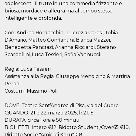
correttamente.
adolescenti. Il tutto in una commedia frizzante e
briosa, mordace e allegra ma al tempo stesso
Storage declaration
intelligente e profonda.
Storage
Nome
Descrizione
type
Con: Andrea Bordacchini, Lucrezia Carosi, Tobia
fbssls_314278995690155
Session
D’Amario, Matteo Gonfiantini, Bianca Mazzei,
storage
Benedetta Pancrazi, Arianna Ricciardi, Stefano
wpEmojiSettingsSupports
Session
storage
Scarpellini, Luca Tessieri, Sofia Vannucci.
cn_uc__
Local
storage
Regia: Luca Tessieri
Assistenza alla Regia: Giuseppe Mendicino & Martina
Perodi
Costumi: Massimo Poli
DOVE: Teatro Sant’Andrea di Pisa, via del Cuore.
QUANDO: 21 e 22 marzo 2025, h.21:15
Provider /
Nome
Scadenza
Descrizione
Dominio
DURATA: circa 1 ora e 50 minuti
c_user
4
Cookie di a
BIGLIETTI: Intero €12, Ridotto Studenti/Over65 €10,
Meta
settimane
utente. Può
Platform Inc.
Ridotto Soci e "Amici di Koru" €8
2 giorni
essere di se
.facebook.com