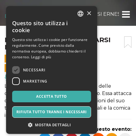
×
L’IMPORTANZA DI CHIAMARSI ERNEST
Questo sito utilizza i
ITALIAN
cookie
ENGLISH
L’IMPORTANZA DI CHIAMARSI
Questo sito utilizza i cookie per funzionare
regolarmente. Come previsto dalla
ERNEST
SPANISH
normativa europea, dobbiamo chiederti il
consenso.
Leggi di più
21 MARZO 2025 - 21:15
VENDITE ONLINE TERMINATE
NECESSARI
Musica, Eventi Live, Club
MARKETING
L’importanza di chiamarsi Ernest è una delle
commedie più rappresentate al mondo. Essa attacca
ACCETTA TUTTO
con stile e irresistibile ironia le convenzioni del suo
tempo, la stupidità delle etichette sociali e la comica
RIFIUTA TUTTO TRANNE I NECESSARI
ipocrisia dell’alta società vittoriana.
MOSTRA DETTAGLI
Condividi questo evento: