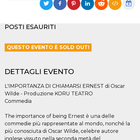
Necessari
Marketing
I cookie strettamente necessari o tecnici sono
POSTI ESAURITI
indispensabili al funzionamento del sito. I
servizi qui presenti non potranno funzionare
senza.
QUESTO EVENTO È SOLD OUT!
Provider /
Nome
Scadenza
Descrizione
Dominio
cf_clearance
1 anno
Clearance
Cloudflare,
Cookie from
Inc.
DETTAGLI EVENTO
CloudFlare
.oooh.events
stores the proof
of challenge
passed. It is
L'IMPORTANZA DI CHIAMARSI ERNEST di Oscar
used to no
longer issue a
Wilde - Produzione KORU TEATRO
captcha or
jschallenge
Commedia
challenge if
present. It is
required to
The importance of being Ernest è una delle
reach origin
server.
commedie più rappresentate al mondo, nonché la
più conosciuta di Oscar Wilde, celebre autore
wordpress_test_cookie
Sessione
Cookie di
Automattic
Wordpress,
Inc.
inglese vissuto nella seconda metà del
verifica che il