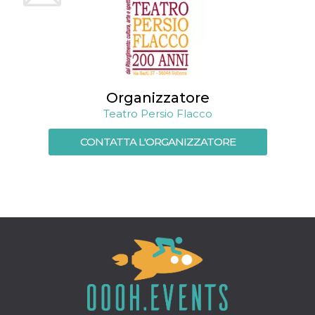
mese
viene
m.stripe.com
generalmente
utilizzato per le
prestazioni e
l'ottimizzazione
dei servizi di
elaborazione
dei pagamenti,
facilitando la
memorizzazione
Organizzatore
dei contenuti
sul browser per
Teatro Persio Flacco
rendere le
pagine più
veloci.
CONTATTA L'ORGANIZZATORE
CookieScriptConsent
4
Questo cookie
CookieScript
settimane
viene utilizzato
oooh.events
2 giorni
dal servizio
Cookie-
Script.com per
ricordare le
preferenze di
consenso sui
cookie dei
visitatori. È
necessario che il
banner dei
cookie di
Cookie-
Script.com
funzioni