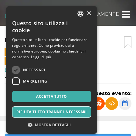
×
LIRICAMENTE
Questo sito utilizza i
ITALIAN
cookie
ENGLISH
LIRICAMENTE
Questo sito utilizza i cookie per funzionare
regolarmente. Come previsto dalla
SPANISH
normativa europea, dobbiamo chiederti il
1 DICEMBRE 2019 - 17:00
consenso.
Leggi di più
VENDITE ONLINE TERMINATE
NECESSARI
Musica, Eventi Live, Club
Thè Concerto
MARKETING
Condividi questo evento:
ACCETTA TUTTO
RIFIUTA TUTTO TRANNE I NECESSARI
MOSTRA DETTAGLI