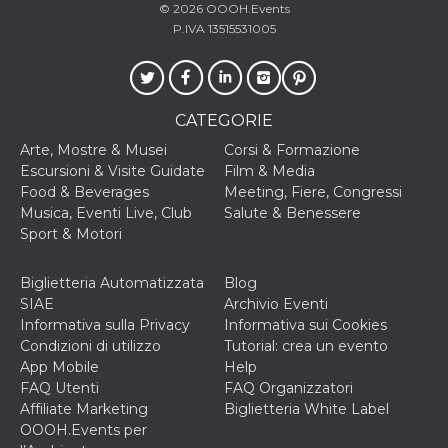
correttamente.
© 2026
OOOH.Events
P.IVA 13515531005
Storage declaration
Storage
Nome
Descrizione
type
fbssls_314278995690155
Session
CATEGORIE
storage
Arte, Mostre & Musei
Corsi & Formazione
wpEmojiSettingsSupports
Session
Escursioni & Visite Guidate
Film & Media
storage
Food & Beverages
Meeting, Fiere, Congressi
cn_uc__
Local
Musica, Eventi Live, Club
Salute & Benessere
storage
Sport & Motori
Biglietteria Automatizzata
Blog
SIAE
Archivio Eventi
Informativa sulla Privacy
Informativa sui Cookies
Condizioni di utilizzo
Tutorial: crea un evento
App Mobile
Help
Provider /
Nome
Scadenza
Descrizione
FAQ Utenti
FAQ Organizzatori
Dominio
Affiliate Marketing
Biglietteria White Label
c_user
4
Cookie di a
Meta
OOOH.Events per
settimane
utente. Può
Platform Inc.
2 giorni
essere di se
.facebook.com