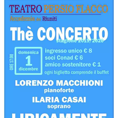
Necessari
Marketing
I cookie strettamente necessari o tecnici sono
indispensabili al funzionamento del sito. I
servizi qui presenti non potranno funzionare
senza.
Provider /
Nome
Scadenza
Descrizione
Dominio
cf_clearance
1 anno
Clearance
Cloudflare,
Cookie from
Inc.
CloudFlare
.oooh.events
stores the proof
of challenge
passed. It is
used to no
longer issue a
captcha or
jschallenge
challenge if
present. It is
required to
reach origin
server.
wordpress_test_cookie
Sessione
Cookie di
Automattic
Wordpress,
Inc.
verifica che il