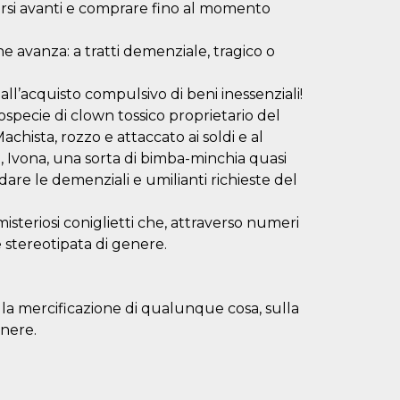
farsi avanti e comprare fino al momento
e avanza: a tratti demenziale, tragico o
l’acquisto compulsivo di beni inessenziali!
pecie di clown tossico proprietario del
Machista, rozzo e attaccato ai soldi e al
 Ivona, una sorta di bimba-minchia quasi
are le demenziali e umilianti richieste del
misteriosi coniglietti che, attraverso numeri
 stereotipata di genere.
ulla mercificazione di qualunque cosa, sulla
enere.