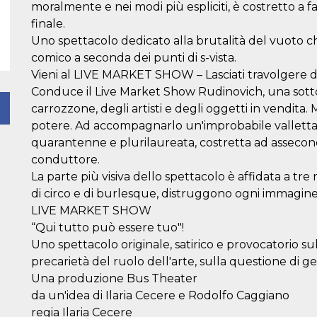
moralmente e nei modi più espliciti, è costretto a 
finale.
Uno spettacolo dedicato alla brutalità del vuoto ch
comico a seconda dei punti di s-vista.
Vieni al LIVE MARKET SHOW – Lasciati travolgere dal
Conduce il Live Market Show Rudinovich, una sottos
carrozzone, degli artisti e degli oggetti in vendita. 
potere. Ad accompagnarlo un'improbabile valletta,
quarantenne e plurilaureata, costretta ad assecond
conduttore.
La parte più visiva dello spettacolo è affidata a tre 
di circo e di burlesque, distruggono ogni immagine
LIVE MARKET SHOW
“Qui tutto può essere tuo"!
Uno spettacolo originale, satirico e provocatorio s
precarietà del ruolo dell'arte, sulla questione di g
Una produzione Bus Theater
da un'idea di Ilaria Cecere e Rodolfo Caggiano
regia Ilaria Cecere