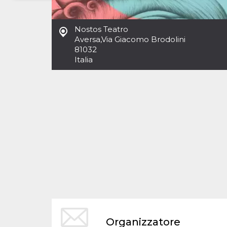
Necessari
Marketing
Nostos Teatro
I cookie strettamente necessari o tecnici sono
Aversa
,
Via Giacomo Brodolini
indispensabili al funzionamento del sito. I
81032
servizi qui presenti non potranno funzionare
Italia
senza.
Provider /
Nome
Scadenza
Descrizione
Dominio
cf_clearance
1 anno
Clearance
Cloudflare,
Cookie from
Inc.
CloudFlare
.oooh.events
stores the proof
of challenge
passed. It is
used to no
longer issue a
captcha or
jschallenge
challenge if
present. It is
required to
reach origin
server.
wordpress_test_cookie
Sessione
Cookie di
Automattic
Organizzatore
Wordpress,
Inc.
verifica che il