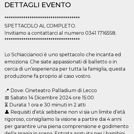
correttamente.
DETTAGLI EVENTO
Storage declaration
************************************
Storage
Nome
Descrizione
SPETTACOLO AL COMPLETO.
type
Invitiamo a contattarci al numero 0341 1716558.
fbssls_314278995690155
Session
storage
************************************
wpEmojiSettingsSupports
Session
storage
Lo Schiaccianoci è uno spettacolo che incanta ed
cn_uc__
Local
emoziona. Che siate appassionati di balletto o in
storage
cerca di un’esperienza per tutta la famiglia, questa
produzione fa proprio al caso vostro.
📍 Dove: Cineteatro Palladium di Lecco
📅 Sabato 14 Dicembre 2024 ore 15:00
⏳ Durata: 1 ora e 30 minuti in 2 atti
Provider /
👤 Requisiti d’età: sebbene non vi sia un limite d’età
Nome
Scadenza
Descrizione
Dominio
rigoroso, consigliamo la visione a partire dai 4 anni
c_user
4
Cookie di a
Meta
per garantire una piena comprensione e godimento
settimane
utente. Può
Platform Inc.
della magia in scena. Entrata gratuita per i bambini
2 giorni
essere di se
.facebook.com