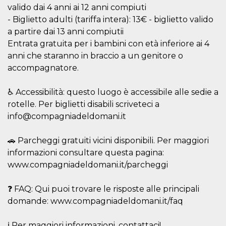
disabilitare 
.facebook.com
valido dai 4 anni ai 12 anni compiuti
visualizzazi
delle inserz
- Biglietto adulti (tariffa intera): 13€ - biglietto valido
Meta in base
sue attività 
a partire dai 13 anni compiutii
web di terzi
Entrata gratuita per i bambini con età inferiore ai 4
sb
2 anni
Identificazi
Meta
anni che staranno in braccio a un genitore o
browser di
Platform Inc.
Facebook,
.facebook.com
accompagnatore.
autenticazi
marketing e 
cookie di
♿ Accessibilità: questo luogo è accessibile alle sedie a
funzione spe
di Facebook
rotelle. Per biglietti disabili scriveteci a
usida
.facebook.com
Sessione
raccoglie
info@compagniadeldomani.it
informazion
browser
dell'utente 
🚗 Parcheggi gratuiti vicini disponibili. Per maggiori
dell'identifi
univoco, uti
informazioni consultare questa pagina:
per persona
www.compagniadeldomani.it/parcheggi
la pubblicit
gli utenti
xs
3 mesi
Utilizzato p
Meta
❓ FAQ: Qui puoi trovare le risposte alle principali
mantenere 
Platform Inc.
sessione
domande: www.compagniadeldomani.it/faq
.facebook.com
__cf_bm
29 minuti
Questo coo
Cloudflare
58
viene utiliz
Inc.
ℹ️ Per maggiori informazioni, contattaci!