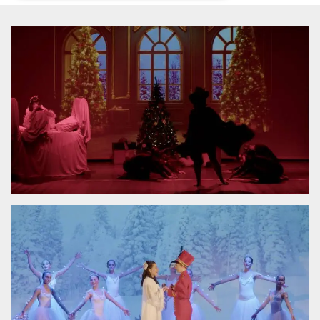
Necessari
Marketing
I cookie strettamente necessari o tecnici sono
indispensabili al funzionamento del sito. I
servizi qui presenti non potranno funzionare
senza.
Provider /
Nome
Scadenza
Descrizione
Dominio
cf_clearance
1 anno
Clearance
Cloudflare,
Cookie from
Inc.
CloudFlare
.oooh.events
stores the proof
of challenge
passed. It is
used to no
longer issue a
captcha or
jschallenge
challenge if
present. It is
required to
reach origin
server.
wordpress_test_cookie
Sessione
Cookie di
Automattic
Wordpress,
Inc.
verifica che il