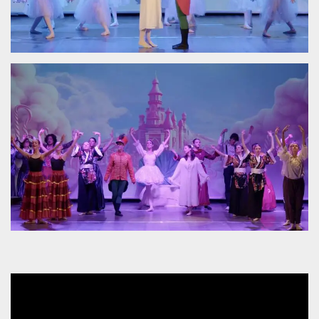
.oooh.events
browser accetti i
cookie.
PHPSESSID
Sessione
Cookie
PHP.net
generato da
oooh.events
applicazioni
basate sul
linguaggio PHP.
Si tratta di un
identificatore
generico
utilizzato per
mantenere le
variabili di
sessione utente.
Normalmente è
un numero
generato in
modo casuale, il
modo in cui
viene utilizzato
può essere
specifico per il
sito, ma un
buon esempio è
mantenere uno
stato di accesso
per un utente
tra le pagine.
m
1 anno 1
Questo cookie
Stripe