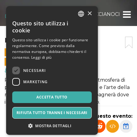
×
LO SCHIACCIANOCI
Questo sito utilizza i
ITALIAN
cookie
ENGLISH
LO SCHIACCIANOCI
Questo sito utilizza i cookie per funzionare
regolarmente. Come previsto dalla
SPANISH
normativa europea, dobbiamo chiederti il
14 DICEMBRE 2024 - 15:00
consenso.
Leggi di più
VENDITE ONLINE TERMINATE
NECESSARI
Musica, Eventi Live, Club
Preparatevi a essere trasportati in un’atmosfera di
MARKETING
pura magia, tra la bellezza della danza e l’arte della
recitazione. Lo Schiaccianoci vi accompagnerà dove
ACCETTA TUTTO
il mondo reale si fonde con il fantastico.
RIFIUTA TUTTO TRANNE I NECESSARI
Condividi questo evento:
MOSTRA DETTAGLI