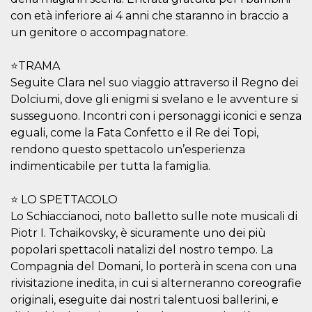
o persistent
con età inferiore ai 4 anni che staranno in braccio a
30 giorni
un genitore o accompagnatore.
datr
2 anni
Questo coo
Meta
identifica il
Platform Inc.
browser che
.facebook.com
⭐TRAMA
connette a
Facebook. 
Seguite Clara nel suo viaggio attraverso il Regno dei
direttament
legato alla 
Dolciumi, dove gli enigmi si svelano e le avventure si
Facebook
susseguono. Incontri con i personaggi iconici e senza
dell'utente.
Facebook s
eguali, come la Fata Confetto e il Re dei Topi,
che viene
utilizzato p
rendono questo spettacolo un’esperienza
aiutare con 
sicurezza e a
indimenticabile per tutta la famiglia.
di accesso
sospette, in
particolare p
⭐ LO SPETTACOLO
rilevamento
bot che ten
Lo Schiaccianoci, noto balletto sulle note musicali di
di accedere 
Piotr I. Tchaikovsky, è sicuramente uno dei più
servizio. F
afferma anc
popolari spettacoli natalizi del nostro tempo. La
il profilo
comportame
Compagnia del Domani, lo porterà in scena con una
associato a
ciascun coo
rivisitazione inedita, in cui si alterneranno coreografie
datr viene
originali, eseguite dai nostri talentuosi ballerini, e
eliminato d
giorni. Que