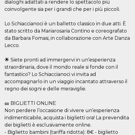
dialoghi adattati a rendere lo spettacolo più
cookie viene
anche trami
coinvolgente sia per i grandi che per i più piccoli.
piace e altri
pulsanti e t
Facebook
Lo Schiaccianoci è un balletto classico in due atti. È
posizionati 
molti siti W
stato scritto da Mariarosaria Contino e coreografato
diversi.
da Barbara Fomasi, in collaborazione con Arte Danza
dpr
.facebook.com
1
permette di
Lecco.
settimana
controllare 
funzione “S
su Facebook
pulsante “M
🌟 Siete pronti ad immergervi in un’esperienza
piace”, rac
straordinaria, dove il mondo reale si fonde con il
le impostaz
della lingua
fantastico? Lo Schiaccianoci vi invita ad
permettono
condividere
accompagnarlo in un viaggio incantato attraverso il
pagina.
regno dei sogni e delle meraviglie.
fr
3 mesi
Contiene la
Meta
combinazio
Platform Inc.
ID univoco 
.facebook.com
🎫 BIGLIETTI ONLINE
browser e
dell'utente,
Non perdere l’occasione di vivere un’esperienza
utilizzata pe
indimenticabile, acquista i biglietti ora! La prevendita
pubblicità m
dei biglietti è esclusivamente online.
oo
5 anni
consente
Meta
all'utente di
- Biglietto bambini (tariffa ridotta): 8€ - biglietto
Platform Inc.