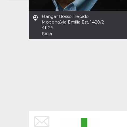
Necessari
Marketing
Hangar Rosso Tiepido
I cookie strettamente necessari o tecnici sono
Modena
,
Via Emilia Est, 1420/2
indispensabili al funzionamento del sito. I
41126
servizi qui presenti non potranno funzionare
Italia
senza.
Provider /
Nome
Scadenza
Descrizione
Dominio
cf_clearance
1 anno
Clearance
Cloudflare,
Cookie from
Inc.
CloudFlare
.oooh.events
stores the proof
of challenge
passed. It is
used to no
longer issue a
captcha or
jschallenge
challenge if
present. It is
required to
reach origin
server.
wordpress_test_cookie
Sessione
Cookie di
Automattic
Wordpress,
Inc.
verifica che il