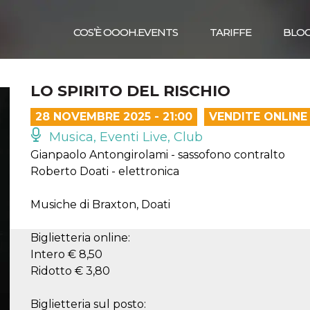
COS’È OOOH.EVENTS
TARIFFE
BLO
LO SPIRITO DEL RISCHIO
28 NOVEMBRE 2025 - 21:00
VENDITE ONLINE
Musica, Eventi Live, Club
Gianpaolo Antongirolami - sassofono contralto
Roberto Doati - elettronica
Musiche di Braxton, Doati
Biglietteria online:
Intero € 8,50
Ridotto € 3,80
Biglietteria sul posto: