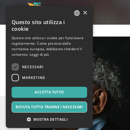
×
Questo sito utilizza i
ITALIAN
cookie
ENGLISH
Questo sito utilizza i cookie per funzionare
regolarmente. Come previsto dalla
SPANISH
normativa europea, dobbiamo chiederti il
consenso.
Leggi di più
NECESSARI
MARKETING
ACCETTA TUTTO
RIFIUTA TUTTO TRANNE I NECESSARI
MOSTRA DETTAGLI