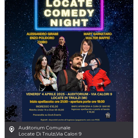
o persistent
30 giorni
datr
2 anni
Questo coo
Meta
identifica il
Platform Inc.
browser che
.facebook.com
connette a
Facebook. 
direttament
legato alla 
Facebook
dell'utente.
Facebook s
che viene
utilizzato p
aiutare con 
sicurezza e a
di accesso
sospette, in
particolare p
rilevamento
bot che ten
di accedere 
servizio. F
afferma anc
il profilo
comportame
associato a
ciascun coo
Auditorium Comunale
datr viene
eliminato d
Locate Di Triulzi
,
Via Calori 9
giorni. Que