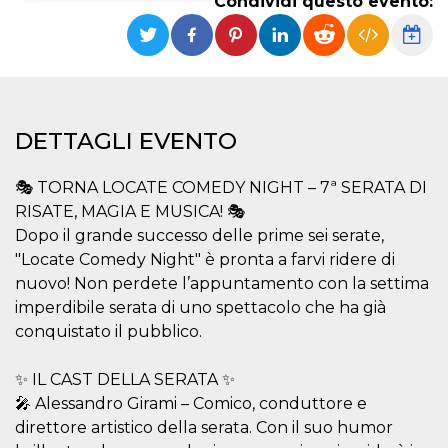
Condividi questo evento:
Necessari
Marketing
I cookie strettamente necessari o tecnici sono
indispensabili al funzionamento del sito. I
servizi qui presenti non potranno funzionare
senza.
DETTAGLI EVENTO
Provider /
Nome
Scadenza
Descrizione
Dominio
🎭 TORNA LOCATE COMEDY NIGHT – 7ª SERATA DI
cf_clearance
1 anno
Clearance
Cloudflare,
Cookie from
RISATE, MAGIA E MUSICA! 🎭
Inc.
CloudFlare
.oooh.events
Dopo il grande successo delle prime sei serate,
stores the proof
of challenge
"Locate Comedy Night" è pronta a farvi ridere di
passed. It is
used to no
nuovo! Non perdete l’appuntamento con la settima
longer issue a
imperdibile serata di uno spettacolo che ha già
captcha or
jschallenge
conquistato il pubblico.
challenge if
present. It is
required to
reach origin
✨ IL CAST DELLA SERATA ✨
server.
🎤 Alessandro Girami – Comico, conduttore e
wordpress_test_cookie
Sessione
Cookie di
Automattic
direttore artistico della serata. Con il suo humor
Wordpress,
Inc.
verifica che il