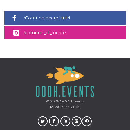
disabilitare 
.facebook.com
visualizzazi
delle inserz
Meta in base
sue attività 
/Comunelocatetriulzi
web di terzi
sb
2 anni
Identificazi
Meta
/comune_di_locate
browser di
Platform Inc.
Facebook,
.facebook.com
autenticazi
marketing e 
cookie di
funzione spe
di Facebook
usida
.facebook.com
Sessione
raccoglie
informazion
browser
dell'utente 
dell'identifi
univoco, uti
per persona
la pubblicit
gli utenti
© 2026
OOOH.Events
xs
3 mesi
Utilizzato p
Meta
P.IVA 13515531005
mantenere 
Platform Inc.
sessione
.facebook.com
__cf_bm
29 minuti
Questo coo
Cloudflare
58
viene utiliz
Inc.