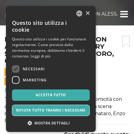
×
LOCATE COMEDY NIGHT CON ALESSANDRO 
Questo sito utilizza i
ITALIAN
cookie
ENGLISH
LOCATE COMEDY NIGHT CON
Questo sito utilizza i cookie per funzionare
regolarmente. Come previsto dalla
ALESSANDRO GIRAMI, MARY
SPANISH
normativa europea, dobbiamo chiederti il
SARNATARO, ENZO POLIDORO,
consenso.
Leggi di più
CHIBO E WALTER MAFFEI
NECESSARI
4 APRILE 2025 - 19:30
MARKETING
VENDITE ONLINE TERMINATE
Musica, Eventi Live, Club
ACCETTA TUTTO
Torna l'appuntamento dedicato alla comicità con
alcuni degli artisti più interessanti sulla scena
RIFIUTA TUTTO TRANNE I NECESSARI
nazionale, Alessandro Girami, Mary Sarnataro, Enzo
Polidoro, Chibo e Walter Maffei.
MOSTRA DETTAGLI