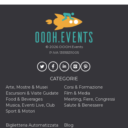
memorizzazione
dei contenuti
sul browser per
rendere le
pagine più
veloci.
Storage declaration
Nome
Storage type
Descrizione
© 2026
OOOH.Events
wpEmojiSettingsSupports
Archiviazione
di sessione
P.IVA 13515531005
cn_uc__
Archiviazione
locale
fbssls_314278995690155
Archiviazione
di sessione
CATEGORIE
Arte, Mostre & Musei
Corsi & Formazione
Escursioni & Visite Guidate
Film & Media
Food & Beverages
Meeting, Fiere, Congressi
Provider /
Musica, Eventi Live, Club
Salute & Benessere
Nome
Scadenza
Descrizione
Dominio
Sport & Motori
__Secure-
.youtube.com
5 mesi 4
YNID
settimane
Provider /
Nome
Scadenza
Descrizione
Biglietteria Automatizzata
Blog
Dominio