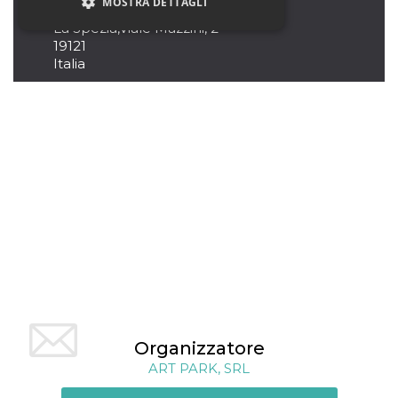
MOSTRA DETTAGLI
PIN, La Spezia
La Spezia
,
Viale Mazzini, 2
19121
Italia
Necessari
Marketing
Non classificati
I cookie strettamente necessari o tecnici sono
indispensabili al funzionamento del sito. I
servizi qui presenti non potranno funzionare
senza.
Provider /
Nome
Scadenza
Descrizione
Dominio
cf_clearance
1 anno
Clearance
Cloudflare,
Cookie from
Inc.
CloudFlare
.oooh.events
stores the proof
of challenge
passed. It is
used to no
longer issue a
captcha or
Organizzatore
jschallenge
challenge if
ART PARK, SRL
present. It is
required to
reach origin