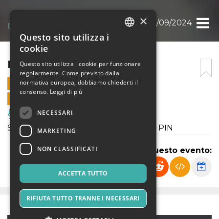
×
LOLLIPOP 14/09/2024
Questo sito utilizza i
ITALIAN
cookie
ENGLISH
LOLLIPOP 14/09/2024
Questo sito utilizza i cookie per funzionare
regolarmente. Come previsto dalla
SPANISH
normativa europea, dobbiamo chiederti il
14 SETTEMBRE 2024 - 23:50
consenso.
Leggi di più
VENDITE ONLINE TERMINATE
NECESSARI
Musica, Eventi Live, Club
Serata commerciale raeggeton sabato PIN
MARKETING
NON CLASSIFICATI
Condividi questo evento:
ACCETTA TUTTO
RIFIUTA TUTTO TRANNE I NECESSARI