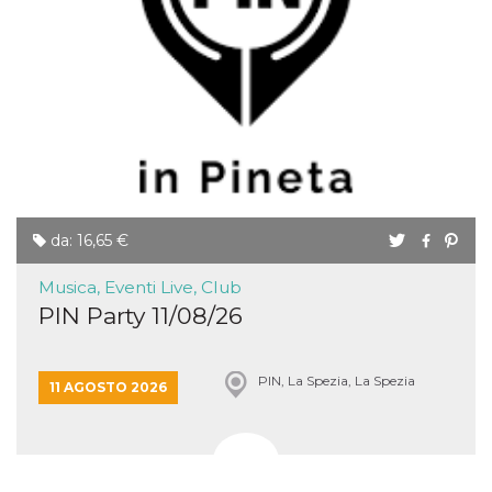
per un utente
tra le pagine.
CookieScriptConsent
4
Questo cookie
CookieScript
settimane
viene utilizzato
oooh.events
2 giorni
dal servizio
Cookie-
Script.com per
ricordare le
preferenze di
consenso sui
cookie dei
visitatori. È
necessario che il
banner dei
da: 16,65 €
cookie di
Cookie-
Script.com
Musica, Eventi Live, Club
funzioni
correttamente.
PIN Party 11/08/26
m
1 anno 1
Questo cookie
Stripe
mese
viene
m.stripe.com
generalmente
PIN, La Spezia, La Spezia
utilizzato per le
11 AGOSTO 2026
prestazioni e
l'ottimizzazione
dei servizi di
elaborazione
dei pagamenti,
facilitando la