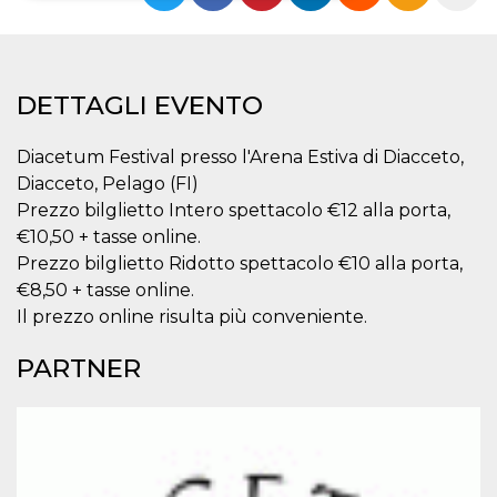
Necessari
Marketing
I cookie strettamente necessari o tecnici sono
indispensabili al funzionamento del sito. I
DETTAGLI EVENTO
servizi qui presenti non potranno funzionare
senza.
Diacetum Festival presso l'Arena Estiva di Diacceto,
Provider /
Nome
Scadenza
Descrizione
Diacceto, Pelago (FI)
Dominio
Prezzo bilglietto Intero spettacolo €12 alla porta,
cf_clearance
1 anno
Clearance
Cloudflare,
Cookie from
Inc.
€10,50 + tasse online.
CloudFlare
.oooh.events
Prezzo bilglietto Ridotto spettacolo €10 alla porta,
stores the proof
of challenge
€8,50 + tasse online.
passed. It is
used to no
Il prezzo online risulta più conveniente.
longer issue a
captcha or
jschallenge
PARTNER
challenge if
present. It is
required to
reach origin
server.
wordpress_test_cookie
Sessione
Cookie di
Automattic
Wordpress,
Inc.
verifica che il