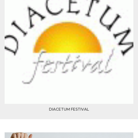
.oooh.events
browser accetti i
cookie.
PHPSESSID
Sessione
Cookie
PHP.net
generato da
oooh.events
applicazioni
basate sul
linguaggio PHP.
Si tratta di un
identificatore
generico
utilizzato per
mantenere le
variabili di
sessione utente.
Normalmente è
un numero
generato in
modo casuale, il
modo in cui
viene utilizzato
può essere
specifico per il
sito, ma un
buon esempio è
DIACETUM FESTIVAL
mantenere uno
stato di accesso
per un utente
tra le pagine.
m
1 anno 1
Questo cookie
Stripe