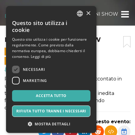
×
LORENZO BAGLIONI SHOW
Questo sito utilizza i
ITALIAN
cookie
ENGLISH
LORENZO BAGLIONI SHOW
Questo sito utilizza i cookie per funzionare
regolarmente. Come previsto dalla
SPANISH
normativa europea, dobbiamo chiederti il
18 LUGLIO 2026 - 21:30
consenso.
Leggi di più
VENDITE ONLINE TERMINATE
NECESSARI
Musica, Eventi Live, Club
Può il mondo della didattica essere raccontato in
MARKETING
una maniera diversa? Lorenzo Baglioni
torna a calcare il palco con una QUASI inedita
ACCETTA TUTTO
formazione "duo" dove racconta il mondo
della scuola. Tante risate e musica!
RIFIUTA TUTTO TRANNE I NECESSARI
Condividi questo evento:
MOSTRA DETTAGLI