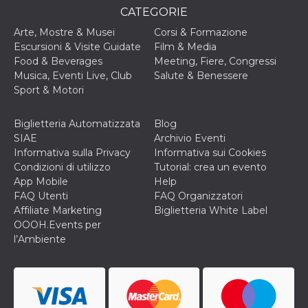
cookie viene
CATEGORIE
anche trami
piace e altri
Arte, Mostre & Musei
Corsi & Formazione
pulsanti e t
Escursioni & Visite Guidate
Film & Media
Facebook
posizionati 
Food & Beverages
Meeting, Fiere, Congressi
molti siti W
Musica, Eventi Live, Club
Salute & Benessere
diversi.
Sport & Motori
dpr
.facebook.com
1
permette di
settimana
controllare 
funzione “S
Biglietteria Automatizzata
Blog
su Facebook
pulsante “M
SIAE
Archivio Eventi
piace”, rac
Informativa sulla Privacy
Informativa sui Cookies
le impostaz
della lingua
Condizioni di utilizzo
Tutorial: crea un evento
permettono
App Mobile
Help
condividere
pagina.
FAQ Utenti
FAQ Organizzatori
Affiliate Marketing
Biglietteria White Label
fr
3 mesi
Contiene la
Meta
combinazio
Platform Inc.
OOOH.Events per
ID univoco 
.facebook.com
l’Ambiente
browser e
dell'utente,
utilizzata pe
pubblicità m
oo
5 anni
consente
Meta
all'utente di
Platform Inc.