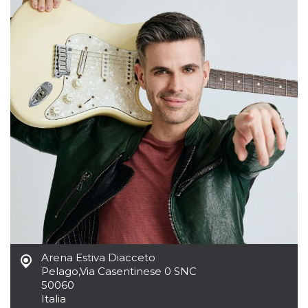
mese
viene
m.stripe.com
generalmente
utilizzato per le
prestazioni e
l'ottimizzazione
dei servizi di
elaborazione
dei pagamenti,
facilitando la
memorizzazione
dei contenuti
sul browser per
rendere le
pagine più
veloci.
CookieScriptConsent
4
Questo cookie
CookieScript
settimane
viene utilizzato
oooh.events
2 giorni
dal servizio
Cookie-
Script.com per
ricordare le
preferenze di
consenso sui
cookie dei
visitatori. È
necessario che il
Arena Estiva Diacceto
banner dei
Pelago
,
Via Casentinese 0 SNC
cookie di
Cookie-
50060
Script.com
Italia
funzioni