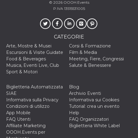
© 2026
OOOH.Events
c_user
4
Cookie di a
Meta
P.IVA 13515531005
settimane
utente. Può
Platform Inc.
2 giorni
essere di se
.facebook.com
o persistent
30 giorni
datr
1 anno 11
Questo coo
Meta
CATEGORIE
mesi
identifica il
Platform Inc.
browser che
.facebook.com
Arte, Mostre & Musei
Corsi & Formazione
connette a
Facebook. 
Escursioni & Visite Guidate
Film & Media
direttament
Food & Beverages
Meeting, Fiere, Congressi
legato alla 
Facebook
Musica, Eventi Live, Club
Salute & Benessere
dell'utente.
Sport & Motori
Facebook s
che viene
utilizzato p
aiutare con 
Biglietteria Automatizzata
Blog
sicurezza e a
SIAE
Archivio Eventi
di accesso
sospette, in
Informativa sulla Privacy
Informativa sui Cookies
particolare p
Condizioni di utilizzo
Tutorial: crea un evento
rilevamento
bot che ten
App Mobile
Help
di accedere 
FAQ Utenti
FAQ Organizzatori
servizio. F
afferma anc
Affiliate Marketing
Biglietteria White Label
il profilo
OOOH.Events per
comportame
associato a