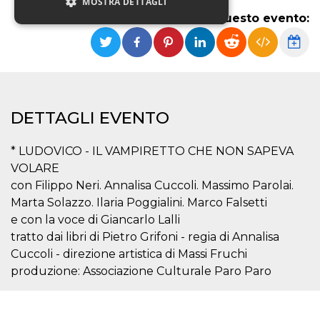
MOSTRA DETTAGLI
Condividi questo evento:
Necessari
Marketing
Non classificati
I cookie strettamente necessari o tecnici sono
indispensabili al funzionamento del sito. I
DETTAGLI EVENTO
servizi qui presenti non potranno funzionare
senza.
* LUDOVICO - IL VAMPIRETTO CHE NON SAPEVA
Provider /
Nome
Scadenza
Descrizione
VOLARE
Dominio
con Filippo Neri. Annalisa Cuccoli. Massimo Parolai.
cf_clearance
1 anno
Clearance
Cloudflare,
Cookie from
Inc.
Marta Solazzo. Ilaria Poggialini. Marco Falsetti
CloudFlare
.oooh.events
e con la voce di Giancarlo Lalli
stores the proof
of challenge
tratto dai libri di Pietro Grifoni - regia di Annalisa
passed. It is
used to no
Cuccoli - direzione artistica di Massi Fruchi
longer issue a
captcha or
produzione: Associazione Culturale Paro Paro
jschallenge
challenge if
present. It is
required to
reach origin