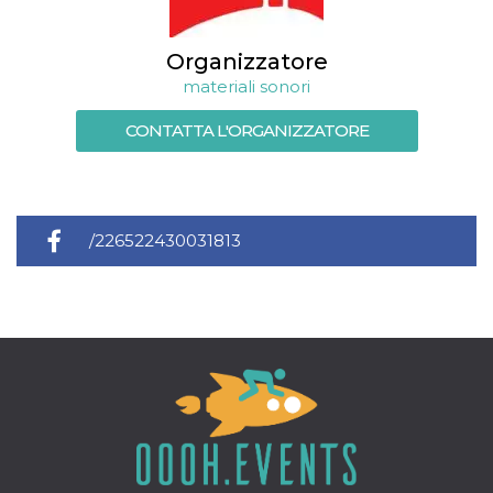
memorizzazione
dei contenuti
sul browser per
rendere le
Organizzatore
pagine più
veloci.
materiali sonori
Storage declaration
CONTATTA L'ORGANIZZATORE
Nome
Storage type
Descrizione
wpEmojiSettingsSupports
Archiviazione
di sessione
cn_uc__
Archiviazione
/226522430031813
locale
fbssls_314278995690155
Archiviazione
di sessione
Provider /
Nome
Scadenza
Descrizione
Dominio
__Secure-
.youtube.com
5 mesi 4
YNID
settimane
Provider /
Nome
Scadenza
Descrizione
Dominio