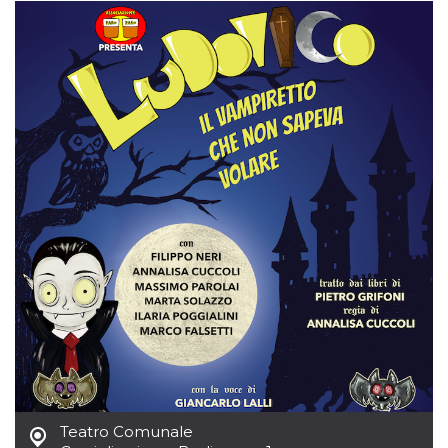
server.
wordpress_test_cookie
Sessione
Cookie di
Automattic
Wordpress,
Inc.
verifica che il
.oooh.events
browser accetti i
cookie.
PHPSESSID
Sessione
Cookie
PHP.net
generato da
oooh.events
applicazioni
basate sul
linguaggio PHP.
Si tratta di un
identificatore
generico
utilizzato per
mantenere le
variabili di
sessione utente.
Normalmente è
un numero
generato in
modo casuale, il
modo in cui
viene utilizzato
può essere
specifico per il
sito, ma un
buon esempio è
Teatro Comunale
mantenere uno
stato di accesso