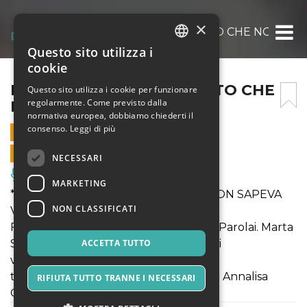
×
LUDOVICO – IL VAMPIRETTO CHE NON SA
Questo sito utilizza i
ITALIAN
cookie
ENGLISH
LUDOVICO – IL VAMPIRETTO CHE
Questo sito utilizza i cookie per funzionare
regolarmente. Come previsto dalla
NON SAPEVA VOLARE
SPANISH
normativa europea, dobbiamo chiederti il
consenso.
Leggi di più
14 APRILE 2023 - 21:15
VENDITE ONLINE TERMINATE
NECESSARI
Musica, Eventi Live, Club
MARKETING
* LUDOVICO - IL VAMPIRETTO CHE NON SAPEVA
NON CLASSIFICATI
VOLARE
Filippo Neri. Annalisa Cuccoli. Massimo Parolai. Marta
Solazzo. Ilaria Poggialini. Marco Falsetti
ACCETTA TUTTO
voce di Giancarlo Lalli
tratto dai libri di Pietro Grifoni - regia di Annalisa
RIFIUTA TUTTO TRANNE I NECESSARI
Cuccoli