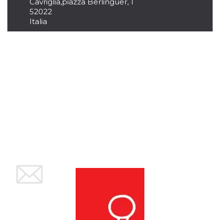
Cavriglia
,
piazza Berlinguer, 1
per un utente
52022
tra le pagine.
Italia
CookieScriptConsent
4
Questo cookie
CookieScript
settimane
viene utilizzato
oooh.events
2 giorni
dal servizio
Cookie-
Script.com per
ricordare le
preferenze di
consenso sui
cookie dei
visitatori. È
necessario che il
banner dei
cookie di
Cookie-
Script.com
funzioni
correttamente.
m
1 anno 1
Questo cookie
Stripe
mese
viene
m.stripe.com
generalmente
utilizzato per le
prestazioni e
l'ottimizzazione
dei servizi di
elaborazione
dei pagamenti,
facilitando la