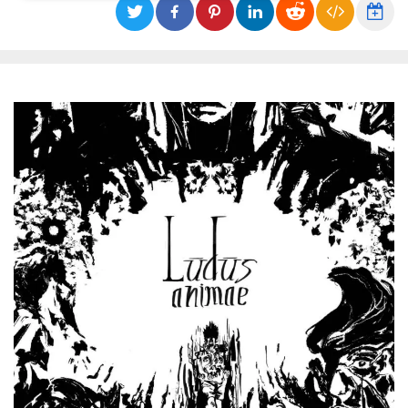
Necessari
Marketing
I cookie strettamente necessari o tecnici sono
indispensabili al funzionamento del sito. I
servizi qui presenti non potranno funzionare
senza.
Provider /
Nome
Scadenza
Descrizione
Dominio
cf_clearance
1 anno
Clearance
Cloudflare,
Cookie from
Inc.
CloudFlare
.oooh.events
stores the proof
of challenge
passed. It is
used to no
longer issue a
captcha or
jschallenge
challenge if
present. It is
required to
reach origin
server.
wordpress_test_cookie
Sessione
Cookie di
Automattic
Wordpress,
Inc.
verifica che il