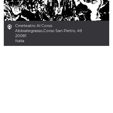
.oooh.events
browser accetti i
cookie.
PHPSESSID
Sessione
Cookie
PHP.net
generato da
oooh.events
applicazioni
basate sul
Cineteatro Al Corso
linguaggio PHP.
Abbiategrasso
,
Corso San Pietro, 49
Si tratta di un
20081
identificatore
generico
Italia
utilizzato per
mantenere le
variabili di
sessione utente.
Normalmente è
un numero
generato in
modo casuale, il
modo in cui
viene utilizzato
può essere
specifico per il
sito, ma un
buon esempio è
mantenere uno
stato di accesso
per un utente
tra le pagine.
m
1 anno 1
Questo cookie
Stripe