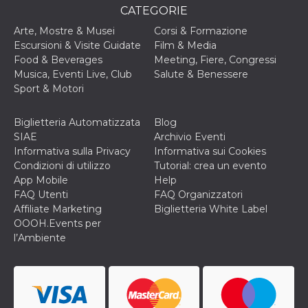
correttamente.
CATEGORIE
Storage declaration
Arte, Mostre & Musei
Corsi & Formazione
Escursioni & Visite Guidate
Film & Media
Storage
Nome
Descrizione
Food & Beverages
Meeting, Fiere, Congressi
type
Musica, Eventi Live, Club
Salute & Benessere
fbssls_314278995690155
Session
Sport & Motori
storage
wpEmojiSettingsSupports
Session
storage
Biglietteria Automatizzata
Blog
SIAE
Archivio Eventi
cn_uc__
Local
storage
Informativa sulla Privacy
Informativa sui Cookies
Condizioni di utilizzo
Tutorial: crea un evento
App Mobile
Help
FAQ Utenti
FAQ Organizzatori
Affiliate Marketing
Biglietteria White Label
OOOH.Events per
l’Ambiente
Provider /
Nome
Scadenza
Descrizione
Dominio
c_user
4
Cookie di a
Meta
settimane
utente. Può
Platform Inc.
2 giorni
essere di se
.facebook.com