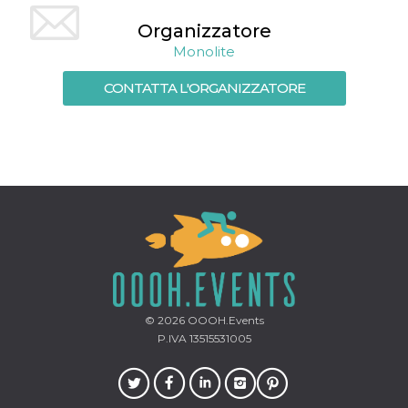
mese
viene
m.stripe.com
generalmente
Organizzatore
utilizzato per le
prestazioni e
Monolite
l'ottimizzazione
dei servizi di
elaborazione
CONTATTA L'ORGANIZZATORE
dei pagamenti,
facilitando la
memorizzazione
dei contenuti
sul browser per
rendere le
pagine più
veloci.
CookieScriptConsent
4
Questo cookie
CookieScript
settimane
viene utilizzato
oooh.events
2 giorni
dal servizio
Cookie-
Script.com per
ricordare le
preferenze di
consenso sui
cookie dei
© 2026
OOOH.Events
visitatori. È
necessario che il
P.IVA 13515531005
banner dei
cookie di
Cookie-
Script.com
funzioni