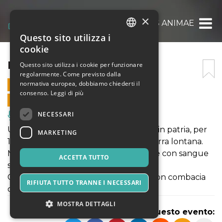
×
LUDUS ANIMAE
Questo sito utilizza i
ITALIAN
cookie
ENGLISH
LUDUS ANIMAE
Questo sito utilizza i cookie per funzionare
regolarmente. Come previsto dalla
SPANISH
normativa europea, dobbiamo chiederti il
25 GIUGNO 2025 - 21:00
consenso.
Leggi di più
VENDITE ONLINE TERMINATE
NECESSARI
Musica, Eventi Live, Club
Un cavaliere e il suo scudiero tornano in patria, per
MARKETING
10 anni hanno combattuto in una guerra lontana.
Moldran questo il nome del regno che con sangue
ACCETTA TUTTO
sudore hanno protetto.
Ciò che vedono davanti ai loro occhi non combacia
RIFIUTA TUTTO TRANNE I NECESSARI
con i ricordi di gioventù.
MOSTRA DETTAGLI
Condividi questo evento: