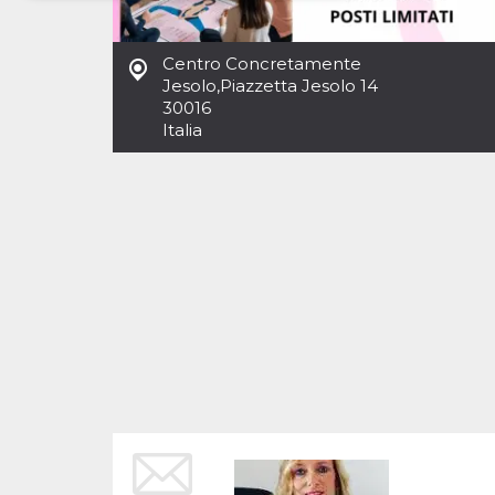
Necessari
Marketing
Centro Concretamente
I cookie strettamente necessari o tecnici sono
Jesolo
,
Piazzetta Jesolo 14
indispensabili al funzionamento del sito. I
30016
servizi qui presenti non potranno funzionare
Italia
senza.
Provider /
Nome
Scadenza
Descrizione
Dominio
cf_clearance
1 anno
Clearance
Cloudflare,
Cookie from
Inc.
CloudFlare
.oooh.events
stores the proof
of challenge
passed. It is
used to no
longer issue a
captcha or
jschallenge
challenge if
present. It is
required to
reach origin
server.
wordpress_test_cookie
Sessione
Cookie di
Automattic
Wordpress,
Inc.
verifica che il