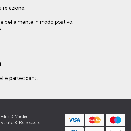
a relazione.
 e della mente in modo positivo.
.
.
elle partecipanti.
Film & Media
Salute & Benessere