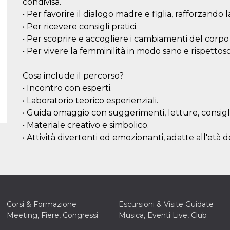
condivisa.
• Per favorire il dialogo madre e figlia, rafforzando l
• Per ricevere consigli pratici.
• Per scoprire e accogliere i cambiamenti del corpo
• Per vivere la femminilità in modo sano e rispettoso
Cosa include il percorso?
• Incontro con esperti.
• Laboratorio teorico esperienziali.
• Guida omaggio con suggerimenti, letture, consigli
• Materiale creativo e simbolico.
• Attività divertenti ed emozionanti, adatte all'età d
Corsi & Formazione
Escursioni & Visite Guidate
Meeting, Fiere, Congressi
Musica, Eventi Live, Club