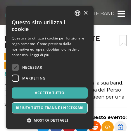
×
MAMA MIA QUEEN TRIBUTE BAND
Questo sito utilizza i
ITALIAN
cookie
ENGLISH
MAMA MIA QUEEN TRIBUTE
Questo sito utilizza i cookie per funzionare
regolarmente. Come previsto dalla
BAND
SPANISH
normativa europea, dobbiamo chiederti il
consenso.
Leggi di più
30 NOVEMBRE 2019 - 21:15
VENDITE ONLINE TERMINATE
NECESSARI
Musica, Eventi Live, Club
MARKETING
La voce di Tiziano Barbafiera torna con la sua band.
Per la prima volta si incontrano la magia del Persio
ACCETTA TUTTO
Flacco con la forza della musica dei Queen per una
serata indimenticabile
RIFIUTA TUTTO TRANNE I NECESSARI
Condividi questo evento:
MOSTRA DETTAGLI