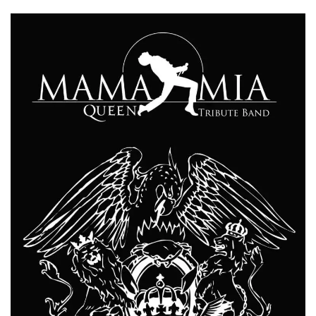
.oooh.events
browser accetti i
cookie.
PHPSESSID
Sessione
Cookie
PHP.net
generato da
oooh.events
applicazioni
basate sul
linguaggio PHP.
Si tratta di un
identificatore
generico
utilizzato per
mantenere le
variabili di
sessione utente.
Normalmente è
un numero
generato in
modo casuale, il
modo in cui
viene utilizzato
può essere
specifico per il
sito, ma un
buon esempio è
mantenere uno
stato di accesso
per un utente
tra le pagine.
m
1 anno 1
Questo cookie
Stripe