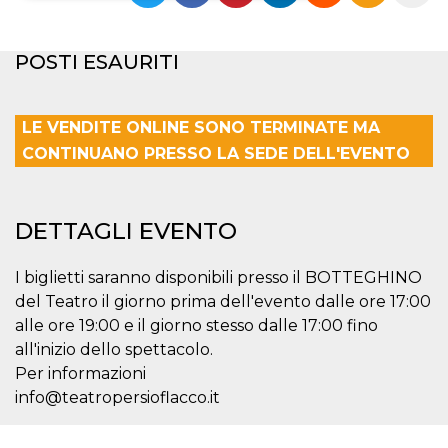
Necessari
Marketing
POSTI ESAURITI
I cookie strettamente necessari o tecnici sono
indispensabili al funzionamento del sito. I
servizi qui presenti non potranno funzionare
senza.
LE VENDITE ONLINE SONO TERMINATE MA
Provider /
CONTINUANO PRESSO LA SEDE DELL'EVENTO
Nome
Scadenza
Descrizione
Dominio
cf_clearance
1 anno
Clearance
Cloudflare,
Cookie from
Inc.
CloudFlare
DETTAGLI EVENTO
.oooh.events
stores the proof
of challenge
passed. It is
I biglietti saranno disponibili presso il BOTTEGHINO
used to no
longer issue a
del Teatro il giorno prima dell'evento dalle ore 17:00
captcha or
jschallenge
alle ore 19:00 e il giorno stesso dalle 17:00 fino
challenge if
all'inizio dello spettacolo.
present. It is
required to
Per informazioni
reach origin
server.
info@teatropersioflacco.it
wordpress_test_cookie
Sessione
Cookie di
Automattic
Wordpress,
Inc.
verifica che il