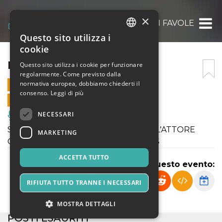
×
MANGIATORI DI FAVOLE
Questo sito utilizza i
ITALIAN
cookie
ENGLISH
MANGIATORI DI FAVOLE
Questo sito utilizza i cookie per funzionare
regolarmente. Come previsto dalla
SPANISH
normativa europea, dobbiamo chiederti il
29 GIUGNO 2021 - 19:45
consenso.
Leggi di più
VENDITE ONLINE TERMINATE
NECESSARI
Musica, Eventi Live, Club
SPETTACOLO FINALE TRAINING DELL'ATTORE
MARKETING
CONDOTTO DA PIETRO DE PASCALIS
ACCETTA TUTTO
Condividi questo evento:
RIFIUTA TUTTO TRANNE I NECESSARI
MOSTRA DETTAGLI
POSTI ESAURITI