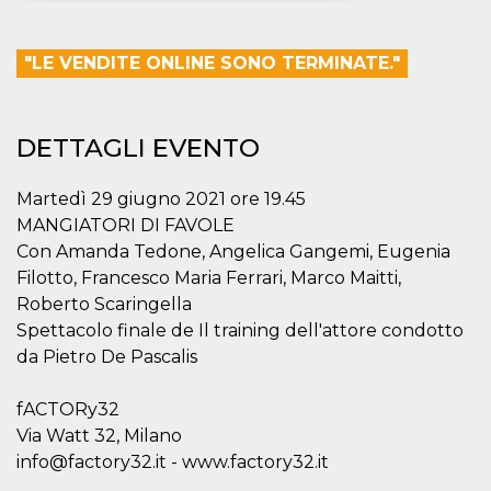
Necessari
Marketing
"LE VENDITE ONLINE SONO TERMINATE."
I cookie strettamente necessari o tecnici sono
indispensabili al funzionamento del sito. I
servizi qui presenti non potranno funzionare
senza.
DETTAGLI EVENTO
Provider /
Nome
Scadenza
Descrizione
Dominio
Martedì 29 giugno 2021 ore 19.45
cf_clearance
1 anno
Clearance
Cloudflare,
MANGIATORI DI FAVOLE
Cookie from
Inc.
CloudFlare
.oooh.events
Con Amanda Tedone, Angelica Gangemi, Eugenia
stores the proof
of challenge
Filotto, Francesco Maria Ferrari, Marco Maitti,
passed. It is
Roberto Scaringella
used to no
longer issue a
Spettacolo finale de Il training dell'attore condotto
captcha or
jschallenge
da Pietro De Pascalis
challenge if
present. It is
required to
fACTORy32
reach origin
server.
Via Watt 32, Milano
info@factory32.it - www.factory32.it
wordpress_test_cookie
Sessione
Cookie di
Automattic
Wordpress,
Inc.
verifica che il