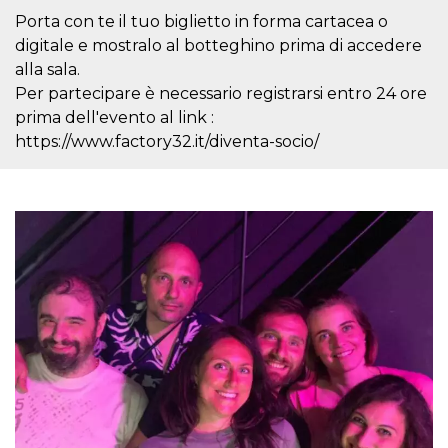
.oooh.events
browser accetti i
Porta con te il tuo biglietto in forma cartacea o
cookie.
digitale e mostralo al botteghino prima di accedere
PHPSESSID
Sessione
Cookie
PHP.net
alla sala.
generato da
oooh.events
applicazioni
Per partecipare è necessario registrarsi entro 24 ore
basate sul
linguaggio PHP.
prima dell'evento al link :
Si tratta di un
https://www.factory32.it/diventa-socio/
identificatore
generico
utilizzato per
mantenere le
variabili di
sessione utente.
Normalmente è
un numero
generato in
modo casuale, il
modo in cui
viene utilizzato
può essere
specifico per il
sito, ma un
buon esempio è
mantenere uno
stato di accesso
per un utente
tra le pagine.
m
1 anno 1
Questo cookie
Stripe