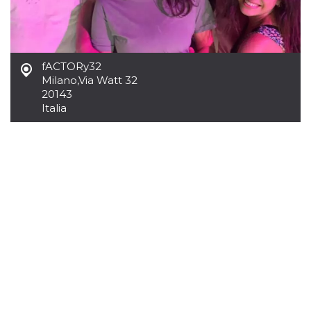
mese
viene
m.stripe.com
generalmente
utilizzato per le
prestazioni e
l'ottimizzazione
dei servizi di
elaborazione
fACTORy32
dei pagamenti,
facilitando la
Milano
,
Via Watt 32
memorizzazione
20143
dei contenuti
Italia
sul browser per
rendere le
pagine più
veloci.
CookieScriptConsent
4
Questo cookie
CookieScript
settimane
viene utilizzato
oooh.events
2 giorni
dal servizio
Cookie-
Script.com per
ricordare le
preferenze di
consenso sui
cookie dei
visitatori. È
necessario che il
banner dei
cookie di
Cookie-
Script.com
funzioni