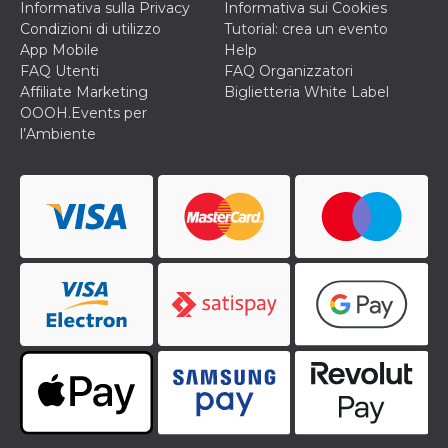
Informativa sulla Privacy
Informativa sui Cookies
secondi
Cloudflare 
.hubspot.com
distinguere 
Condizioni di utilizzo
Tutorial: crea un evento
umani e bot
App Mobile
Help
vantaggioso 
sito Web, al
FAQ Utenti
FAQ Organizzatori
di effettuar
Affiliate Marketing
Biglietteria White Label
rapporti val
sull'utilizzo
OOOH.Events per
proprio sit
l’Ambiente
_cfuvid
.hubspot.com
Sessione
Questo coo
viene utiliz
Cloudflare 
monitorare 
utenti attra
le sessioni 
ottimizzare
l'esperienza
dell'utente
mantenendo
coerenza de
sessione e
fornendo se
personalizza
YSC
Sessione
Questo cook
Google LLC
impostato 
.youtube.com
YouTube pe
tenere tracc
delle
visualizzazi
video incorp