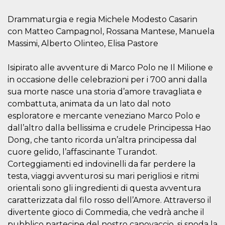
mese
viene
m.stripe.com
generalmente
utilizzato per le
Drammaturgia e regia Michele Modesto Casarin
prestazioni e
l'ottimizzazione
con Matteo Campagnol, Rossana Mantese, Manuela
dei servizi di
Massimi, Alberto Olinteo, Elisa Pastore
elaborazione
dei pagamenti,
facilitando la
memorizzazione
Isipirato alle avventure di Marco Polo ne Il Milione e
dei contenuti
sul browser per
in occasione delle celebrazioni per i 700 anni dalla
rendere le
sua morte nasce una storia d’amore travagliata e
pagine più
veloci.
combattuta, animata da un lato dal noto
CookieScriptConsent
4
Questo cookie
CookieScript
esploratore e mercante veneziano Marco Polo e
settimane
viene utilizzato
oooh.events
dall’altro dalla bellissima e crudele Principessa Hao
2 giorni
dal servizio
Cookie-
Dong, che tanto ricorda un’altra principessa dal
Script.com per
ricordare le
cuore gelido, l’affascinante Turandot.
preferenze di
Corteggiamenti ed indovinelli da far perdere la
consenso sui
cookie dei
testa, viaggi avventurosi su mari perigliosi e ritmi
visitatori. È
necessario che il
orientali sono gli ingredienti di questa avventura
banner dei
cookie di
caratterizzata dal filo rosso dell’Amore. Attraverso il
Cookie-
divertente gioco di Commedia, che vedrà anche il
Script.com
funzioni
pubblico partecipe del nostro canovaccio, si snoda la