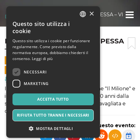
×
MARCO POLO E LA PRINCIPESSA – VENEZI
Questo sito utilizza i
ITALIAN
cookie
ENGLISH
MARCO POLO E LA PRINCIPESSA
Questo sito utilizza i cookie per funzionare
regolarmente. Come previsto dalla
– VENEZIA
SPANISH
normativa europea, dobbiamo chiederti il
consenso.
Leggi di più
10 SETTEMBRE 2025 - 20:00
VENDITE ONLINE TERMINATE
NECESSARI
Musica, Eventi Live, Club
MARKETING
Ispirato alle avventure di Marco Polo ne "Il Milione" e
in occasione delle celebrazioni per i 700 anni dalla
ACCETTA TUTTO
sua morte nasce una storia d’amore travagliata e
combattuta,.
RIFIUTA TUTTO TRANNE I NECESSARI
Condividi questo evento:
MOSTRA DETTAGLI