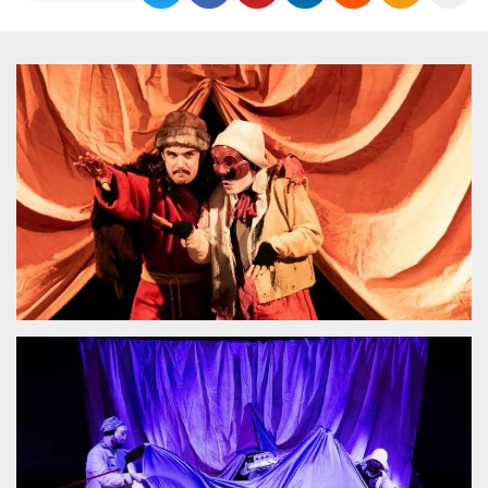
Necessari
Marketing
I cookie strettamente necessari o tecnici sono
indispensabili al funzionamento del sito. I
servizi qui presenti non potranno funzionare
senza.
Provider /
Nome
Scadenza
Descrizione
Dominio
cf_clearance
1 anno
Clearance
Cloudflare,
Cookie from
Inc.
CloudFlare
.oooh.events
stores the proof
of challenge
passed. It is
used to no
longer issue a
captcha or
jschallenge
challenge if
present. It is
required to
reach origin
server.
wordpress_test_cookie
Sessione
Cookie di
Automattic
Wordpress,
Inc.
verifica che il