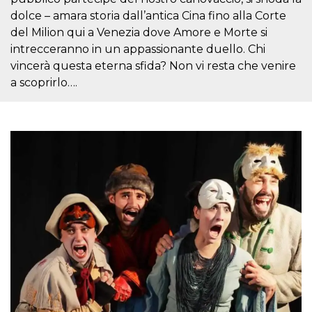
correttamente.
dolce – amara storia dall’antica Cina fino alla Corte
Storage declaration
del Milion qui a Venezia dove Amore e Morte si
intrecceranno in un appassionante duello. Chi
Storage
Nome
Descrizione
type
vincerà questa eterna sfida? Non vi resta che venire
fbssls_314278995690155
Session
a scoprirlo….
storage
wpEmojiSettingsSupports
Session
storage
cn_uc__
Local
storage
Provider /
Nome
Scadenza
Descrizione
Dominio
c_user
4
Cookie di a
Meta
settimane
utente. Può
Platform Inc.
2 giorni
essere di se
.facebook.com