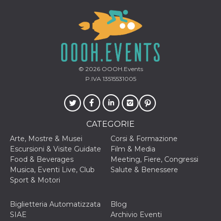
disabilitare 
.facebook.com
visualizzazi
delle inserz
Meta in base
sue attività 
web di terzi
sb
2 anni
Identificazi
Meta
browser di
Platform Inc.
Facebook,
.facebook.com
© 2026
OOOH.Events
autenticazi
marketing e 
P.IVA 13515531005
cookie di
funzione spe
di Facebook
usida
.facebook.com
Sessione
raccoglie
informazion
CATEGORIE
browser
dell'utente 
Arte, Mostre & Musei
Corsi & Formazione
dell'identifi
univoco, uti
Escursioni & Visite Guidate
Film & Media
per persona
Food & Beverages
Meeting, Fiere, Congressi
la pubblicit
gli utenti
Musica, Eventi Live, Club
Salute & Benessere
Sport & Motori
xs
3 mesi
Utilizzato p
Meta
mantenere 
Platform Inc.
sessione
.facebook.com
Biglietteria Automatizzata
Blog
__cf_bm
29 minuti
Questo coo
Cloudflare
SIAE
Archivio Eventi
58
viene utiliz
Inc.