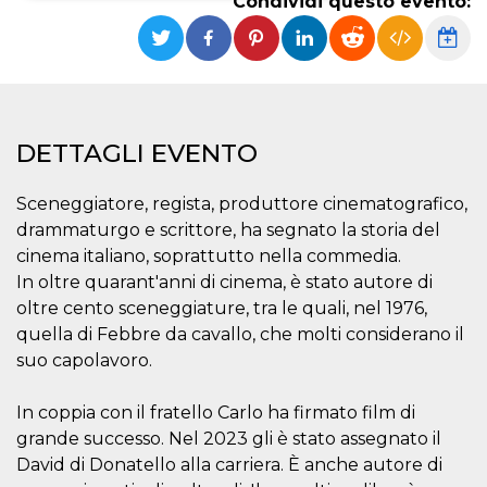
Condividi questo evento:
Necessari
Marketing
I cookie strettamente necessari o tecnici sono
indispensabili al funzionamento del sito. I
servizi qui presenti non potranno funzionare
senza.
DETTAGLI EVENTO
Provider /
Nome
Scadenza
Descrizione
Dominio
Sceneggiatore, regista, produttore cinematografico,
cf_clearance
1 anno
Clearance
Cloudflare,
Cookie from
drammaturgo e scrittore, ha segnato la storia del
Inc.
CloudFlare
.oooh.events
cinema italiano, soprattutto nella commedia.
stores the proof
of challenge
In oltre quarant'anni di cinema, è stato autore di
passed. It is
used to no
oltre cento sceneggiature, tra le quali, nel 1976,
longer issue a
quella di Febbre da cavallo, che molti considerano il
captcha or
jschallenge
suo capolavoro.
challenge if
present. It is
required to
reach origin
In coppia con il fratello Carlo ha firmato film di
server.
grande successo. Nel 2023 gli è stato assegnato il
wordpress_test_cookie
Sessione
Cookie di
Automattic
David di Donatello alla carriera. È anche autore di
Wordpress,
Inc.
verifica che il