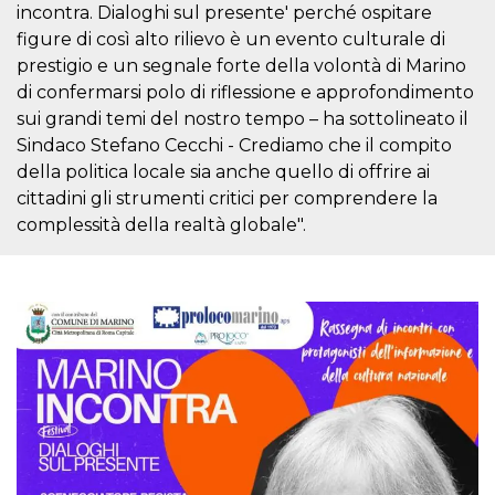
mese
viene
m.stripe.com
incontra. Dialoghi sul presente' perché ospitare
generalmente
utilizzato per le
figure di così alto rilievo è un evento culturale di
prestazioni e
prestigio e un segnale forte della volontà di Marino
l'ottimizzazione
dei servizi di
di confermarsi polo di riflessione e approfondimento
elaborazione
dei pagamenti,
sui grandi temi del nostro tempo – ha sottolineato il
facilitando la
memorizzazione
Sindaco Stefano Cecchi - Crediamo che il compito
dei contenuti
della politica locale sia anche quello di offrire ai
sul browser per
rendere le
cittadini gli strumenti critici per comprendere la
pagine più
veloci.
complessità della realtà globale".
CookieScriptConsent
4
Questo cookie
CookieScript
settimane
viene utilizzato
oooh.events
2 giorni
dal servizio
Cookie-
Script.com per
ricordare le
preferenze di
consenso sui
cookie dei
visitatori. È
necessario che il
banner dei
cookie di
Cookie-
Script.com
funzioni