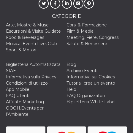
disabilitare 
.facebook.com
visualizzazi
delle inserz
Meta in base
CATEGORIE
sue attività 
web di terzi
Arte, Mostre & Musei
Corsi & Formazione
sb
2 anni
Identificazi
Meta
Escursioni & Visite Guidate
Film & Media
browser di
Platform Inc.
Food & Beverages
Meeting, Fiere, Congressi
Facebook,
.facebook.com
autenticazi
Musica, Eventi Live, Club
Salute & Benessere
marketing e 
Sport & Motori
cookie di
funzione spe
di Facebook
Biglietteria Automatizzata
Blog
usida
.facebook.com
Sessione
raccoglie
SIAE
Archivio Eventi
informazion
browser
Informativa sulla Privacy
Informativa sui Cookies
dell'utente 
Condizioni di utilizzo
Tutorial: crea un evento
dell'identifi
univoco, uti
App Mobile
Help
per persona
FAQ Utenti
FAQ Organizzatori
la pubblicit
gli utenti
Affiliate Marketing
Biglietteria White Label
OOOH.Events per
xs
3 mesi
Utilizzato p
Meta
mantenere 
l’Ambiente
Platform Inc.
sessione
.facebook.com
__cf_bm
29 minuti
Questo coo
Cloudflare
58
viene utiliz
Inc.