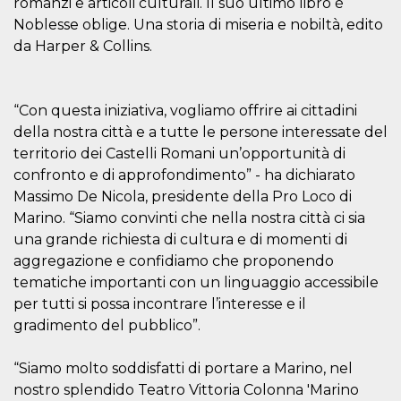
romanzi e articoli culturali. Il suo ultimo libro è
.oooh.events
browser accetti i
Noblesse oblige. Una storia di miseria e nobiltà, edito
cookie.
da Harper & Collins.
PHPSESSID
Sessione
Cookie
PHP.net
generato da
oooh.events
applicazioni
basate sul
linguaggio PHP.
“Con questa iniziativa, vogliamo offrire ai cittadini
Si tratta di un
identificatore
della nostra città e a tutte le persone interessate del
generico
utilizzato per
territorio dei Castelli Romani un’opportunità di
mantenere le
confronto e di approfondimento” - ha dichiarato
variabili di
sessione utente.
Massimo De Nicola, presidente della Pro Loco di
Normalmente è
un numero
Marino. “Siamo convinti che nella nostra città ci sia
generato in
una grande richiesta di cultura e di momenti di
modo casuale, il
modo in cui
aggregazione e confidiamo che proponendo
viene utilizzato
può essere
tematiche importanti con un linguaggio accessibile
specifico per il
sito, ma un
per tutti si possa incontrare l’interesse e il
buon esempio è
gradimento del pubblico”.
mantenere uno
stato di accesso
per un utente
tra le pagine.
“Siamo molto soddisfatti di portare a Marino, nel
nostro splendido Teatro Vittoria Colonna 'Marino
m
1 anno 1
Questo cookie
Stripe