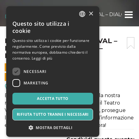
×
MARINO INCONTRA FESTIVAL – DIALOGHI 
Questo sito utilizza i
ITALIAN
cookie
ENGLISH
MARINO INCONTRA FESTIVAL –
Questo sito utilizza i cookie per funzionare
regolarmente. Come previsto dalla
DIALOGHI SUL PRESENTE –
SPANISH
normativa europea, dobbiamo chiederti il
ENRICO VANZINA
consenso.
Leggi di più
23 MAGGIO 2026 - 18:00
NECESSARI
VENDITE ONLINE TERMINATE
MARKETING
Meeting, Fiere, Congressi
Enrico Vanzina sarà il quinto ospite della nostra
ACCETTA TUTTO
rassegna. L’incontro che si terrà presso il Teatro
Vittoria Colonna di Marino il 23 maggio, prosegue
RIFIUTA TUTTO TRANNE I NECESSARI
l'appuntamento con i protagonisti dell’informazione
e della cultura. Posti limitati, acquista ora!
MOSTRA DETTAGLI