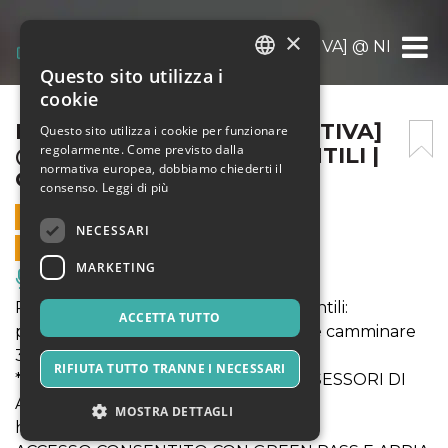
×
MATTEO D’INCÀ [SU:GGESTIVA] @ NINFEO VI
Questo sito utilizza i
ITALIAN
cookie
ENGLISH
MATTEO D’INCÀ [SU:GGESTIVA]
Questo sito utilizza i cookie per funzionare
regolarmente. Come previsto dalla
@ NINFEO VILLA DEI QUINTILI |
SPANISH
normativa europea, dobbiamo chiederti il
ORE 21.00
consenso.
Leggi di più
24 OTTOBRE 2021 - 21:00
NECESSARI
VENDITE ONLINE TERMINATE
MARKETING
Musica, Eventi Live, Club
Per raggiungere il Ninfeo Villa dei Quintili:
ACCETTA TUTTO
parcheggiare su Via Appia Antica, 251 e camminare
300 metri sull'Appia Antica
RIFIUTA TUTTO TRANNE I NECESSARI
** L'ACCESSO È CONSENTITO AI POSSESSORI DI
APPIA CARD *****
MOSTRA DETTAGLI
https://bit.ly/AppiaCard1