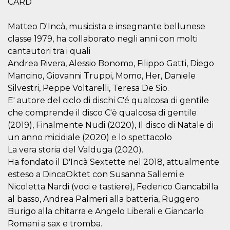
CARD
.oooh.events
browser accetti i
cookie.
Matteo D'Incà, musicista e insegnante bellunese
PHPSESSID
Sessione
Cookie
PHP.net
generato da
oooh.events
classe 1979, ha collaborato negli anni con molti
applicazioni
cantautori tra i quali
basate sul
linguaggio PHP.
Andrea Rivera, Alessio Bonomo, Filippo Gatti, Diego
Si tratta di un
identificatore
Mancino, Giovanni Truppi, Momo, Her, Daniele
generico
utilizzato per
Silvestri, Peppe Voltarelli, Teresa De Sio.
mantenere le
E' autore del ciclo di dischi C'é qualcosa di gentile
variabili di
sessione utente.
che comprende il disco C'è qualcosa di gentile
Normalmente è
un numero
(2019), Finalmente Nudi (2020), Il disco di Natale di
generato in
un anno micidiale (2020) e lo spettacolo
modo casuale, il
modo in cui
La vera storia del Valduga (2020).
viene utilizzato
può essere
Ha fondato il D'Incà Sextette nel 2018, attualmente
specifico per il
sito, ma un
esteso a DincaOktet con Susanna Sallemi e
buon esempio è
Nicoletta Nardi (voci e tastiere), Federico Ciancabilla
mantenere uno
stato di accesso
al basso, Andrea Palmeri alla batteria, Ruggero
per un utente
tra le pagine.
Burigo alla chitarra e Angelo Liberali e Giancarlo
Romani a sax e tromba.
m
1 anno 1
Questo cookie
Stripe