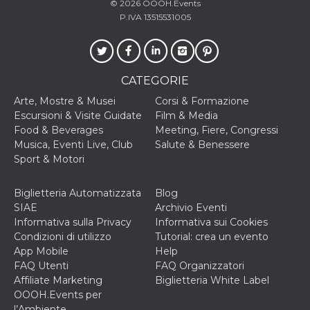
© 2026
OOOH.Events
secondi
Cloudflare 
.hubspot.com
distinguere 
P.IVA 13515531005
umani e bot
vantaggioso 
sito Web, al
di effettuar
rapporti val
sull'utilizzo
CATEGORIE
proprio sit
Arte, Mostre & Musei
Corsi & Formazione
_cfuvid
.hubspot.com
Sessione
Questo coo
viene utiliz
Escursioni & Visite Guidate
Film & Media
Cloudflare 
Food & Beverages
Meeting, Fiere, Congressi
monitorare 
utenti attra
Musica, Eventi Live, Club
Salute & Benessere
le sessioni 
Sport & Motori
ottimizzare
l'esperienza
dell'utente
mantenendo
Biglietteria Automatizzata
Blog
coerenza de
SIAE
Archivio Eventi
sessione e
fornendo se
Informativa sulla Privacy
Informativa sui Cookies
personalizza
Condizioni di utilizzo
Tutorial: crea un evento
YSC
Sessione
Questo cook
Google LLC
App Mobile
Help
impostato 
.youtube.com
FAQ Utenti
FAQ Organizzatori
YouTube pe
tenere tracc
Affiliate Marketing
Biglietteria White Label
delle
OOOH.Events per
visualizzazi
video incorp
l’Ambiente