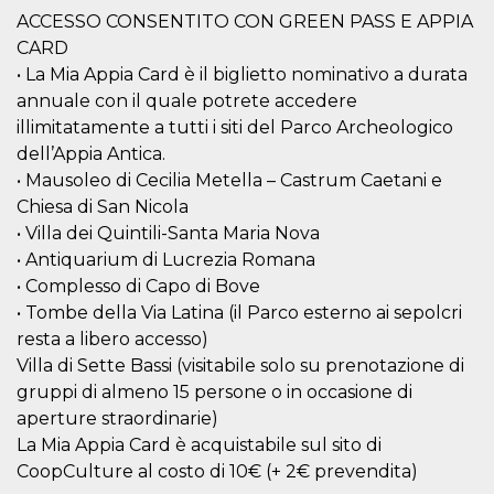
correttamente.
ACCESSO CONSENTITO CON GREEN PASS E APPIA
Storage declaration
CARD
• La Mia Appia Card è il biglietto nominativo a durata
Storage
Nome
Descrizione
type
annuale con il quale potrete accedere
illimitatamente a tutti i siti del Parco Archeologico
fbssls_314278995690155
Session
storage
dell’Appia Antica.
wpEmojiSettingsSupports
Session
• Mausoleo di Cecilia Metella – Castrum Caetani e
storage
Chiesa di San Nicola
cn_uc__
Local
• Villa dei Quintili-Santa Maria Nova
storage
• Antiquarium di Lucrezia Romana
• Complesso di Capo di Bove
• Tombe della Via Latina (il Parco esterno ai sepolcri
resta a libero accesso)
Villa di Sette Bassi (visitabile solo su prenotazione di
gruppi di almeno 15 persone o in occasione di
Provider /
aperture straordinarie)
Nome
Scadenza
Descrizione
Dominio
La Mia Appia Card è acquistabile sul sito di
c_user
4
Cookie di a
Meta
CoopCulture al costo di 10€ (+ 2€ prevendita)
settimane
utente. Può
Platform Inc.
2 giorni
essere di se
.facebook.com