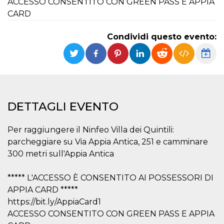
ACCESSO CONSENTITO CON GREEN PASS E APPIA
CARD
Necessari
Marketing
I cookie strettamente necessari o tecnici sono
Condividi questo evento:
indispensabili al funzionamento del sito. I
servizi qui presenti non potranno funzionare
senza.
Provider /
Nome
Scadenza
Descrizione
Dominio
cf_clearance
1 anno
Clearance
Cloudflare,
DETTAGLI EVENTO
Cookie from
Inc.
CloudFlare
.oooh.events
stores the proof
of challenge
Per raggiungere il Ninfeo Villa dei Quintili:
passed. It is
used to no
parcheggiare su Via Appia Antica, 251 e camminare
longer issue a
300 metri sull'Appia Antica
captcha or
jschallenge
challenge if
present. It is
***** L'ACCESSO È CONSENTITO AI POSSESSORI DI
required to
reach origin
APPIA CARD *****
server.
https://bit.ly/AppiaCard1
wordpress_test_cookie
Sessione
Cookie di
Automattic
ACCESSO CONSENTITO CON GREEN PASS E APPIA
Wordpress,
Inc.
verifica che il