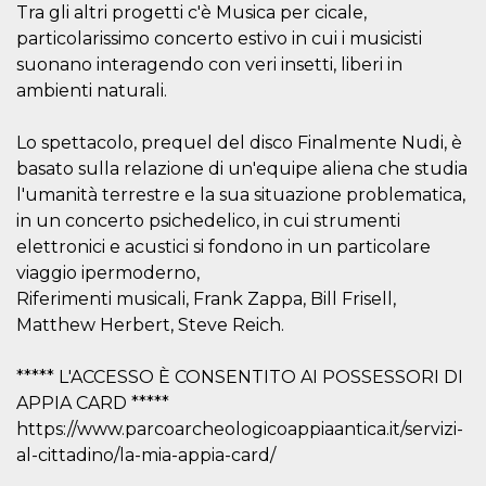
mese
viene
m.stripe.com
Tra gli altri progetti c'è Musica per cicale,
generalmente
utilizzato per le
particolarissimo concerto estivo in cui i musicisti
prestazioni e
suonano interagendo con veri insetti, liberi in
l'ottimizzazione
dei servizi di
ambienti naturali.
elaborazione
dei pagamenti,
facilitando la
memorizzazione
Lo spettacolo, prequel del disco Finalmente Nudi, è
dei contenuti
basato sulla relazione di un'equipe aliena che studia
sul browser per
rendere le
l'umanità terrestre e la sua situazione problematica,
pagine più
veloci.
in un concerto psichedelico, in cui strumenti
elettronici e acustici si fondono in un particolare
CookieScriptConsent
4
Questo cookie
CookieScript
settimane
viene utilizzato
oooh.events
viaggio ipermoderno,
2 giorni
dal servizio
Cookie-
Riferimenti musicali, Frank Zappa, Bill Frisell,
Script.com per
ricordare le
Matthew Herbert, Steve Reich.
preferenze di
consenso sui
cookie dei
***** L'ACCESSO È CONSENTITO AI POSSESSORI DI
visitatori. È
necessario che il
APPIA CARD *****
banner dei
https://www.parcoarcheologicoappiaantica.it/servizi-
cookie di
Cookie-
al-cittadino/la-mia-appia-card/
Script.com
funzioni