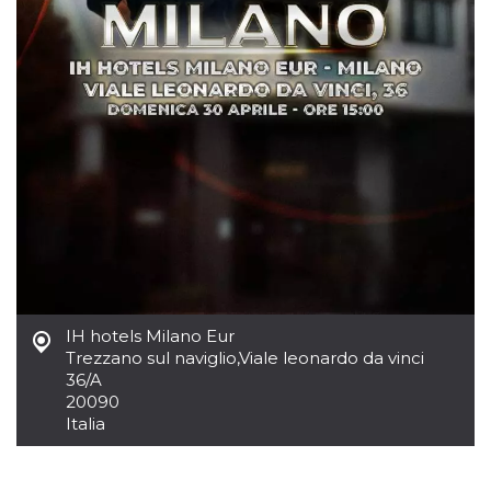
.oooh.events
browser accetti i
cookie.
PHPSESSID
Sessione
Cookie
PHP.net
generato da
oooh.events
applicazioni
basate sul
linguaggio PHP.
Si tratta di un
identificatore
generico
utilizzato per
mantenere le
variabili di
sessione utente.
Normalmente è
un numero
generato in
modo casuale, il
modo in cui
viene utilizzato
IH hotels Milano Eur
può essere
specifico per il
Trezzano sul naviglio
,
Viale leonardo da vinci
sito, ma un
36/A
buon esempio è
mantenere uno
20090
stato di accesso
Italia
per un utente
tra le pagine.
m
1 anno 1
Questo cookie
Stripe