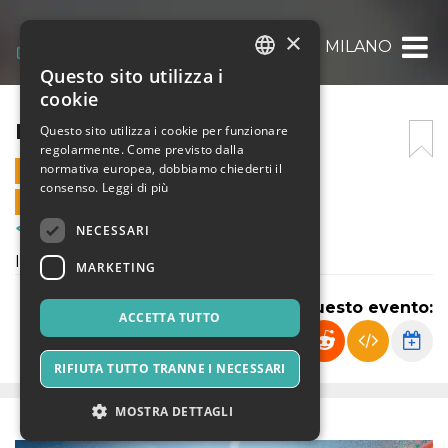
×
MEETING MILANO
Questo sito utilizza i
ITALIAN
cookie
ENGLISH
MEETING MILANO
Questo sito utilizza i cookie per funzionare
regolarmente. Come previsto dalla
SPANISH
normativa europea, dobbiamo chiederti il
30 APRILE 2023 - 15:00
consenso.
Leggi di più
VENDITE ONLINE TERMINATE
NECESSARI
Corsi & Formazione
Introduzione business digitali
MARKETING
Condividi questo evento:
ACCETTA TUTTO
RIFIUTA TUTTO TRANNE I NECESSARI
MOSTRA DETTAGLI