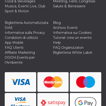
Food & Beverages
Meeting, Fiere, Congressi
o persistent
Musica, Eventi Live, Club
Salute & Benessere
30 giorni
Sport & Motori
datr
2 anni
Questo coo
Meta
identifica il
Platform Inc.
browser che
.facebook.com
Biglietteria Automatizzata
Blog
connette a
Facebook. 
SIAE
Archivio Eventi
direttament
Informativa sulla Privacy
Informativa sui Cookies
legato alla 
Facebook
Condizioni di utilizzo
Tutorial: crea un evento
dell'utente.
App Mobile
Help
Facebook s
che viene
FAQ Utenti
FAQ Organizzatori
utilizzato p
Affiliate Marketing
Biglietteria White Label
aiutare con 
sicurezza e a
OOOH.Events per
di accesso
l’Ambiente
sospette, in
particolare p
rilevamento
bot che ten
di accedere 
servizio. F
afferma anc
il profilo
comportame
associato a
ciascun coo
datr viene
eliminato d
giorni. Que