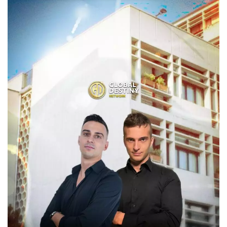
Necessari
Marketing
I cookie strettamente necessari o tecnici sono
indispensabili al funzionamento del sito. I
servizi qui presenti non potranno funzionare
senza.
Provider /
Nome
Scadenza
Descrizione
Dominio
cf_clearance
1 anno
Clearance
Cloudflare,
Cookie from
Inc.
CloudFlare
.oooh.events
stores the proof
of challenge
passed. It is
used to no
longer issue a
captcha or
jschallenge
challenge if
present. It is
required to
reach origin
server.
wordpress_test_cookie
Sessione
Cookie di
Automattic
Wordpress,
Inc.
verifica che il