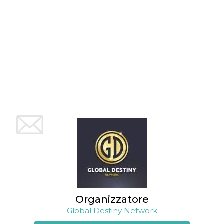
mese
viene
m.stripe.com
generalmente
utilizzato per le
prestazioni e
l'ottimizzazione
dei servizi di
elaborazione
dei pagamenti,
facilitando la
memorizzazione
dei contenuti
sul browser per
rendere le
pagine più
veloci.
CookieScriptConsent
4
Questo cookie
CookieScript
settimane
viene utilizzato
oooh.events
2 giorni
dal servizio
Cookie-
Script.com per
ricordare le
preferenze di
consenso sui
cookie dei
visitatori. È
necessario che il
banner dei
cookie di
Organizzatore
Cookie-
Global Destiny Network
Script.com
funzioni