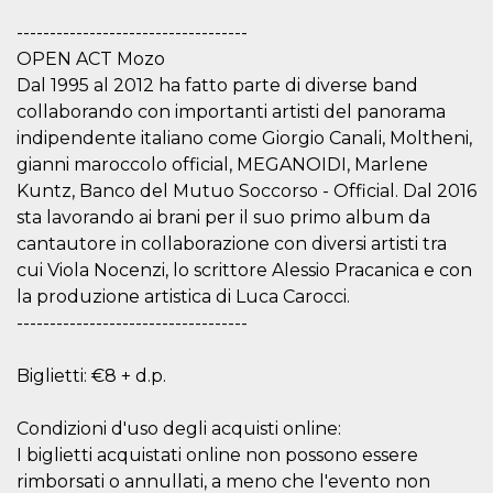
mese
viene
m.stripe.com
generalmente
-----------------------------------
utilizzato per le
prestazioni e
OPEN ACT Mozo
l'ottimizzazione
dei servizi di
Dal 1995 al 2012 ha fatto parte di diverse band
elaborazione
collaborando con importanti artisti del panorama
dei pagamenti,
facilitando la
indipendente italiano come Giorgio Canali, Moltheni,
memorizzazione
dei contenuti
gianni maroccolo official, MEGANOIDI, Marlene
sul browser per
rendere le
Kuntz, Banco del Mutuo Soccorso - Official. Dal 2016
pagine più
sta lavorando ai brani per il suo primo album da
veloci.
cantautore in collaborazione con diversi artisti tra
CookieScriptConsent
4
Questo cookie
CookieScript
settimane
viene utilizzato
oooh.events
cui Viola Nocenzi, lo scrittore Alessio Pracanica e con
2 giorni
dal servizio
la produzione artistica di Luca Carocci.
Cookie-
Script.com per
-----------------------------------
ricordare le
preferenze di
consenso sui
cookie dei
Biglietti: €8 + d.p.
visitatori. È
necessario che il
banner dei
Condizioni d'uso degli acquisti online:
cookie di
Cookie-
I biglietti acquistati online non possono essere
Script.com
rimborsati o annullati, a meno che l'evento non
funzioni