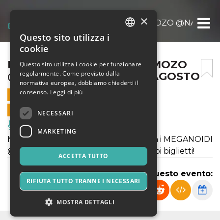
×
MEGANOIDI + OPEN ACT MOZO @NACOSET
Questo sito utilizza i
ITALIAN
cookie
ENGLISH
MEGANOIDI + OPEN ACT MOZO
Questo sito utilizza i cookie per funzionare
regolarmente. Come previsto dalla
@NACOSETTAESTIVA 28 AGOSTO
SPANISH
normativa europea, dobbiamo chiederti il
consenso.
Leggi di più
28 AGOSTO 2019 - 21:00
VENDITE ONLINE TERMINATE
NECESSARI
Musica, Eventi Live, Club
MARKETING
Mercoledì 28 Agosto #famoestate con i MEGANOIDI
@nacosettaestiva. Acquista subito i tuoi biglietti!
ACCETTA TUTTO
Condividi questo evento:
RIFIUTA TUTTO TRANNE I NECESSARI
MOSTRA DETTAGLI