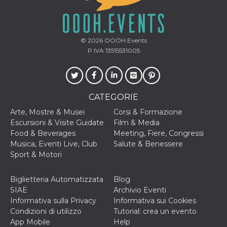
secondi
Cloudflare 
.hubspot.com
distinguere 
umani e bot
vantaggioso 
sito Web, al
di effettuar
© 2026
OOOH.Events
rapporti val
P.IVA 13515531005
sull'utilizzo
proprio sit
_cfuvid
.hubspot.com
Sessione
Questo coo
viene utiliz
Cloudflare 
monitorare 
CATEGORIE
utenti attra
le sessioni 
Arte, Mostre & Musei
Corsi & Formazione
ottimizzare
Escursioni & Visite Guidate
Film & Media
l'esperienza
dell'utente
Food & Beverages
Meeting, Fiere, Congressi
mantenendo
Musica, Eventi Live, Club
Salute & Benessere
coerenza de
sessione e
Sport & Motori
fornendo se
personalizza
Biglietteria Automatizzata
Blog
YSC
Sessione
Questo cook
Google LLC
impostato 
.youtube.com
SIAE
Archivio Eventi
YouTube pe
Informativa sulla Privacy
Informativa sui Cookies
tenere tracc
delle
Condizioni di utilizzo
Tutorial: crea un evento
visualizzazi
App Mobile
Help
video incorp