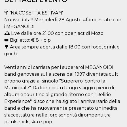
.oooh.events
browser accetti i
cookie.
🌴 'NA COSETTA ESTIVA 🌴
PHPSESSID
Sessione
Cookie
PHP.net
Nuova data!!! Mercoledì 28 Agosto #famoestate con
generato da
oooh.events
applicazioni
i MEGANOIDI
basate sul
linguaggio PHP.
🕰️ Live dalle ore 21:00 con open act di Mozo
Si tratta di un
🎟️ Biglietto: € 8 + d.p.
identificatore
generico
🌳 Area sempre aperta dalle 18:00 con food, drink e
utilizzato per
mantenere le
giochi
variabili di
sessione utente.
Normalmente è
Venti anni di carriera per i supereroi MEGANOIDI,
un numero
generato in
band genovese sulla scena dal 1997 diventata cult
modo casuale, il
modo in cui
proprio grazie al singolo "Supereroi contro la
viene utilizzato
Municipale". Da li in poi un lungo viaggio pieno di
può essere
specifico per il
album e tour fino al grande ritorno con "Delirio
sito, ma un
buon esempio è
Experience", disco che ha siglato l'anniversario della
mantenere uno
stato di accesso
band e che ha nuovamente presentato un’inedita
per un utente
sfaccettatura nelle loro sonorità dirompenti tra
tra le pagine.
punk-rock, ska e pop.
m
1 anno 1
Questo cookie
Stripe