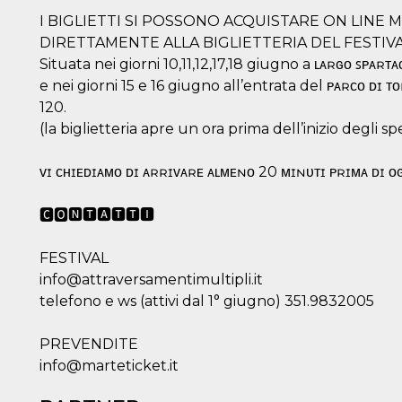
I BIGLIETTI SI POSSONO ACQUISTARE ON LINE M
DIRETTAMENTE ALLA BIGLIETTERIA DEL FESTIV
Situata nei giorni 10,11,12,17,18 giugno a ʟᴀʀɢᴏ ꜱᴘᴀʀᴛᴀ
e nei giorni 15 e 16 giugno all’entrata del ᴘᴀʀᴄᴏ ᴅɪ ᴛ
120.
(la biglietteria apre un ora prima dell’inizio degli sp
ᴠɪ ᴄʜɪᴇᴅɪᴀᴍᴏ ᴅɪ ᴀʀʀɪᴠᴀʀᴇ ᴀʟᴍᴇɴᴏ 20 ᴍɪɴᴜᴛɪ ᴘʀɪᴍᴀ ᴅɪ ᴏɢ
🅲🅾🅽🆃🅰🆃🆃🅸
FESTIVAL
info@attraversamentimultipli.it
telefono e ws (attivi dal 1° giugno) 351.9832005
PREVENDITE
info@marteticket.it