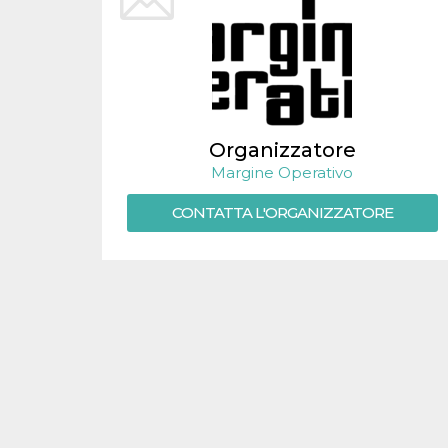
.oooh.events
browser accetti i
cookie.
PHPSESSID
Sessione
Cookie
PHP.net
generato da
oooh.events
applicazioni
basate sul
linguaggio PHP.
Si tratta di un
identificatore
Organizzatore
generico
utilizzato per
Margine Operativo
mantenere le
variabili di
CONTATTA L'ORGANIZZATORE
sessione utente.
Normalmente è
un numero
generato in
modo casuale, il
modo in cui
viene utilizzato
può essere
specifico per il
sito, ma un
buon esempio è
mantenere uno
stato di accesso
per un utente
tra le pagine.
m
1 anno 1
Questo cookie
Stripe