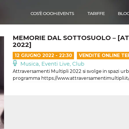
COS’È OOOH.EVENTS
TARIFFE
BLO
MEMORIE DAL SOTTOSUOLO – [AT
2022]
12 GIUGNO 2022 - 22:30
VENDITE ONLINE TE
Musica, Eventi Live, Club
Attraversamenti Multipli 2022 si svolge in spazi urba
programma https://www.attraversamentimultipli.