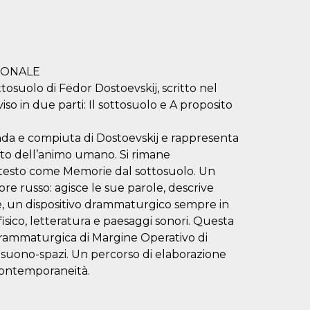
IONALE
osuolo di Fëdor Dostoevskij, scritto nel
so in due parti: Il sottosuolo e A proposito
nda e compiuta di Dostoevskij e rappresenta
to dell’animo umano. Si rimane
n testo come Memorie dal sottosuolo. Un
re russo: agisce le sue parole, descrive
e, un dispositivo drammaturgico sempre in
fisico, letteratura e paesaggi sonori. Questa
rammaturgica di Margine Operativo di
 suono-spazi. Un percorso di elaborazione
 contemporaneità.