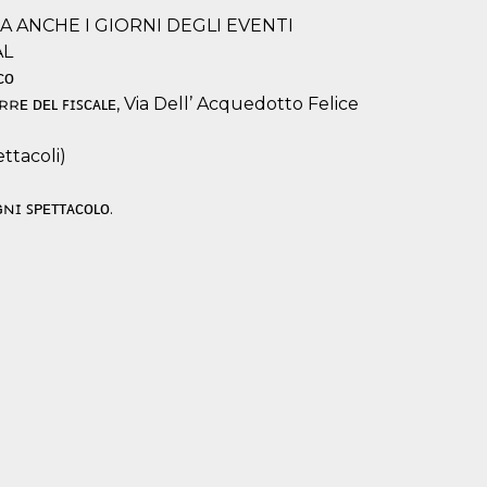
A ANCHE I GIORNI DEGLI EVENTI
AL
ᴄᴏ
ᴏʀʀᴇ ᴅᴇʟ ꜰɪꜱᴄᴀʟᴇ, Via Dell’ Acquedotto Felice
ettacoli)
ɴɪ ꜱᴘᴇᴛᴛᴀᴄᴏʟᴏ.