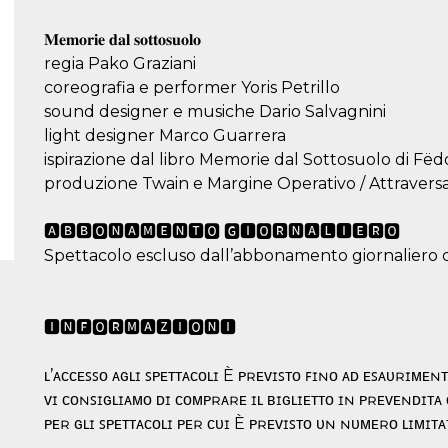
𝐌𝐞𝐦𝐨𝐫𝐢𝐞 𝐝𝐚𝐥 𝐬𝐨𝐭𝐭𝐨𝐬𝐮𝐨𝐥𝐨
regia Pako Graziani
coreografia e performer Yoris Petrillo
sound designer e musiche Dario Salvagnini
light designer Marco Guarrera
ispirazione dal libro Memorie dal Sottosuolo di Fëd
produzione Twain e Margine Operativo / Attraversa
🅰🅱🅱🅾🅽🅰🅼🅴🅽🆃🅾 🅶🅸🅾🆁🅽🅰🅻🅸🅴🆁🅾
Spettacolo escluso dall’abbonamento giornaliero 
🅸🅽🅵🅾🆁🅼🅰🆉🅸🅾🅽🅸
ʟ’ᴀᴄᴄᴇꜱꜱᴏ ᴀɢʟɪ ꜱᴘᴇᴛᴛᴀᴄᴏʟɪ È ᴘʀᴇᴠɪꜱᴛᴏ ꜰɪɴᴏ ᴀᴅ ᴇꜱᴀᴜʀɪᴍᴇɴᴛ
ᴠɪ ᴄᴏɴꜱɪɢʟɪᴀᴍᴏ ᴅɪ ᴄᴏᴍᴘʀᴀʀᴇ ɪʟ ʙɪɢʟɪᴇᴛᴛᴏ ɪɴ ᴘʀᴇᴠᴇɴᴅɪᴛᴀ
ᴘᴇʀ ɢʟɪ ꜱᴘᴇᴛᴛᴀᴄᴏʟɪ ᴘᴇʀ ᴄᴜɪ È ᴘʀᴇᴠɪꜱᴛᴏ ᴜɴ ɴᴜᴍᴇʀᴏ ʟɪᴍɪᴛᴀᴛ