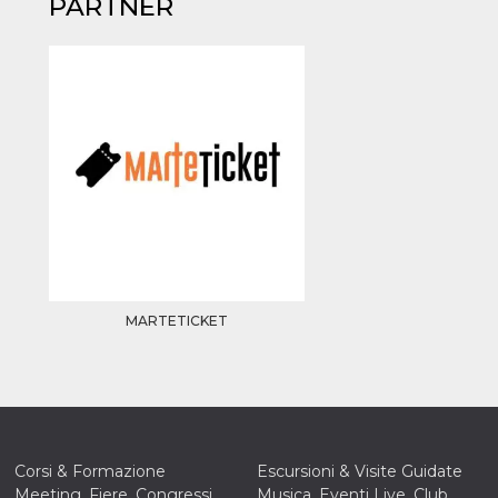
PARTNER
MARTETICKET
ccesso
Corsi & Formazione
Escursioni & Visite Guidate
Meeting, Fiere, Congressi
Musica, Eventi Live, Club
ssione