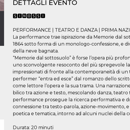
DETTAGLI EVENTO
🆂🅸🅽🅾🆂🆂🅸
PERFORMANCE | TEATRO E DANZA | PRIMA NAZ
La performance trae ispirazione da Memorie dal sott
1864 sotto forma di un monologo-confessione, e divi
della neve bagnata.
“Memorie dal sottosuolo” è forse l’opera più profo
uno sconvolgente resoconto del più spregevole la
impressionati di fronte alla contemporaneità di u
performer “entra ed esce” dal romanzo dello scritto
come lettore l’opera e la sua trama. Una narrazion
bilico tra azione e testo, mescolando danza, teatro 
performance prosegue la ricerca performativa e d
connessione tra testo-parola, azione-movimento, e
poetica e tematica, intorno ad alcuni nuclei della
Durata: 20 minuti