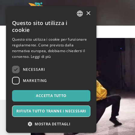
×
Questo sito utilizza i
ITALIAN
cookie
ENGLISH
Questo sito utilizza i cookie per funzionare
regolarmente. Come previsto dalla
SPANISH
normativa europea, dobbiamo chiederti il
consenso.
Leggi di più
NECESSARI
MARKETING
ACCETTA TUTTO
RIFIUTA TUTTO TRANNE I NECESSARI
MOSTRA DETTAGLI