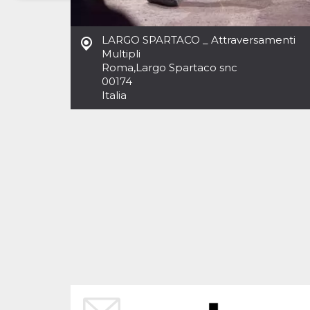
Necessari
Marketing
LARGO SPARTACO _ Attraversamenti
I cookie strettamente necessari o tecnici sono
Multipli
indispensabili al funzionamento del sito. I
Roma
,
Largo Spartaco snc
servizi qui presenti non potranno funzionare
00174
senza.
Italia
Provider /
Nome
Scadenza
Descrizione
Dominio
cf_clearance
1 anno
Clearance
Cloudflare,
Cookie from
Inc.
CloudFlare
.oooh.events
stores the proof
of challenge
passed. It is
used to no
longer issue a
captcha or
jschallenge
challenge if
present. It is
required to
reach origin
server.
wordpress_test_cookie
Sessione
Cookie di
Automattic
Wordpress,
Inc.
verifica che il