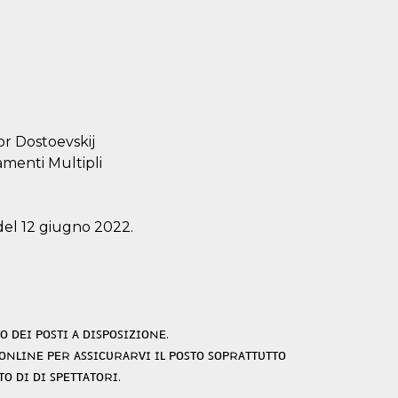
or Dostoevskij
menti Multipli
del 12 giugno 2022.
ᴏ ᴅᴇɪ ᴘᴏꜱᴛɪ ᴀ ᴅɪꜱᴘᴏꜱɪᴢɪᴏɴᴇ.
 ᴏɴʟɪɴᴇ ᴘᴇʀ ᴀꜱꜱɪᴄᴜʀᴀʀᴠɪ ɪʟ ᴘᴏꜱᴛᴏ ꜱᴏᴘʀᴀᴛᴛᴜᴛᴛᴏ
ᴏ ᴅɪ ᴅɪ ꜱᴘᴇᴛᴛᴀᴛᴏʀɪ.