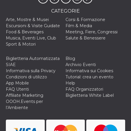
c_user
4
Cookie di a
Meta
CATEGORIE
settimane
utente. Può
Platform Inc.
2 giorni
essere di se
.facebook.com
o persistent
Arte, Mostre & Musei
Corsi & Formazione
30 giorni
Escursioni & Visite Guidate
Film & Media
datr
1 anno 11
Questo coo
Food & Beverages
Meeting, Fiere, Congressi
Meta
mesi
identifica il
Platform Inc.
Musica, Eventi Live, Club
Salute & Benessere
browser che
.facebook.com
connette a
Sport & Motori
Facebook. 
direttament
legato alla 
Biglietteria Automatizzata
Blog
Facebook
dell'utente.
SIAE
Archivio Eventi
Facebook s
Informativa sulla Privacy
Informativa sui Cookies
che viene
utilizzato p
Condizioni di utilizzo
Tutorial: crea un evento
aiutare con 
App Mobile
Help
sicurezza e a
di accesso
FAQ Utenti
FAQ Organizzatori
sospette, in
Affiliate Marketing
Biglietteria White Label
particolare p
rilevamento
OOOH.Events per
bot che ten
l’Ambiente
di accedere 
servizio. F
afferma anc
il profilo
comportame
associato a