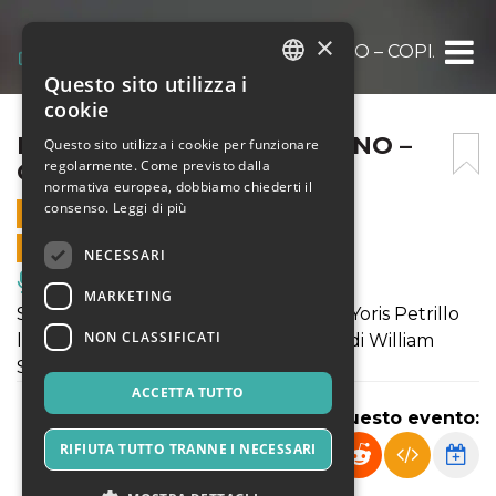
×
MEMORIE DI UN CIABATTINO – COPIA
Questo sito utilizza i
ITALIAN
cookie
ENGLISH
MEMORIE DI UN CIABATTINO –
Questo sito utilizza i cookie per funzionare
regolarmente. Come previsto dalla
COPIA
SPANISH
normativa europea, dobbiamo chiederti il
consenso.
Leggi di più
19 SETTEMBRE 2021 - 19:00
VENDITE ONLINE TERMINATE
NECESSARI
Musica, Eventi Live, Club
MARKETING
Spettacolo di Aleksandros Memetaj e Yoris Petrillo
NON CLASSIFICATI
liberamente ispirato al "Giulio Cesare" di William
Shakespeare.
ACCETTA TUTTO
Condividi questo evento:
RIFIUTA TUTTO TRANNE I NECESSARI