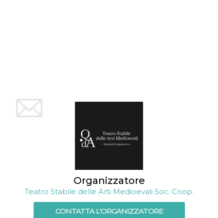
per un utente
tra le pagine.
CookieScriptConsent
4
Questo cookie
CookieScript
settimane
viene utilizzato
oooh.events
2 giorni
dal servizio
Cookie-
Script.com per
ricordare le
preferenze di
consenso sui
cookie dei
visitatori. È
necessario che il
banner dei
cookie di
Cookie-
Script.com
funzioni
correttamente.
m
1 anno 1
Questo cookie
Stripe
mese
viene
m.stripe.com
generalmente
utilizzato per le
prestazioni e
Organizzatore
l'ottimizzazione
Teatro Stabile delle Arti Medioevali Soc. Coop.
dei servizi di
elaborazione
dei pagamenti,
CONTATTA L'ORGANIZZATORE
facilitando la