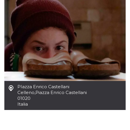
server.
wordpress_test_cookie
Sessione
Cookie di
Automattic
Wordpress,
Inc.
verifica che il
.oooh.events
browser accetti i
cookie.
PHPSESSID
Sessione
Cookie
PHP.net
generato da
oooh.events
applicazioni
basate sul
linguaggio PHP.
Si tratta di un
identificatore
generico
utilizzato per
mantenere le
variabili di
sessione utente.
Normalmente è
PIazza Enrico Castellani
un numero
Celleno
,
Piazza Enrico Castellani
generato in
modo casuale, il
01020
modo in cui
Italia
viene utilizzato
può essere
specifico per il
sito, ma un
buon esempio è
mantenere uno
stato di accesso