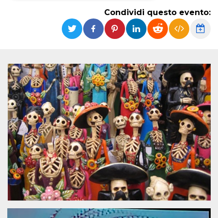
Condividi questo evento:
Necessari
Marketing
I cookie strettamente necessari o tecnici sono
indispensabili al funzionamento del sito. I
servizi qui presenti non potranno funzionare
senza.
Provider /
Nome
Scadenza
Descrizione
Dominio
cf_clearance
1 anno
Clearance
Cloudflare,
Cookie from
Inc.
CloudFlare
.oooh.events
stores the proof
of challenge
passed. It is
used to no
longer issue a
captcha or
jschallenge
challenge if
present. It is
required to
reach origin
server.
wordpress_test_cookie
Sessione
Cookie di
Automattic
Wordpress,
Inc.
verifica che il