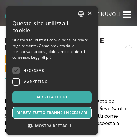
×
METAMORFOSI – MESSICO E NUVOLE_14 A
Questo sito utilizza i
ITALIAN
cookie
ENGLISH
METAMORFOSI – MESSICO E
Questo sito utilizza i cookie per funzionare
regolarmente. Come previsto dalla
NUVOLE_14 APRILE
SPANISH
normativa europea, dobbiamo chiederti il
consenso.
Leggi di più
14 APRILE 2024 - 17:30
VENDITE ONLINE TERMINATE
NECESSARI
Musica, Eventi Live, Club
MARKETING
Terza stagione di METAMORFOSI - LA
ACCETTA TUTTO
LETTERATURA SI FA TEATRO organizzata da
Laboratori Permanenti e il Comune di Pieve Santo
RIFIUTA TUTTO TRANNE I NECESSARI
Stefano. Gli spettacoli offerti hanno tutti come
fulcro le grandi storie, la letteratura trasposta a
MOSTRA DETTAGLI
teatro.