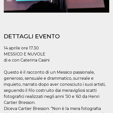
correttamente.
Storage declaration
Storage
Nome
Descrizione
type
fbssls_314278995690155
Session
storage
DETTAGLI EVENTO
wpEmojiSettingsSupports
Session
storage
14 aprile ore 17.30
cn_uc__
Local
MESSICO E NUVOLE
storage
di e con Caterina Casini
Questo è il racconto di un Messico passionale,
generoso, sensuale e drammatico, surreale e
inquieto, narrato dopo aver conosciuto i suoi artisti,
seguendo il filo costruito dai meravigliosi scatti
Provider /
Nome
Scadenza
Descrizione
fotografici realizzati negli anni ‘30 e ‘60 da Henri
Dominio
Cartier Bresson.
c_user
4
Cookie di a
Meta
Diceva Cartier Bresson: “Non è la mera fotografia
settimane
utente. Può
Platform Inc.
2 giorni
essere di se
.facebook.com