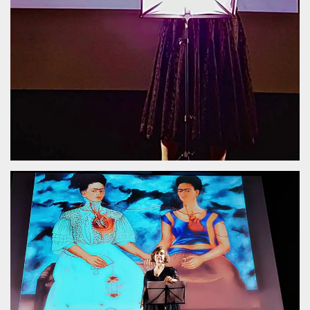
mese
viene
m.stripe.com
generalmente
utilizzato per le
prestazioni e
l'ottimizzazione
dei servizi di
elaborazione
dei pagamenti,
facilitando la
memorizzazione
dei contenuti
sul browser per
rendere le
pagine più
veloci.
CookieScriptConsent
4
Questo cookie
CookieScript
settimane
viene utilizzato
oooh.events
2 giorni
dal servizio
Cookie-
Script.com per
ricordare le
preferenze di
consenso sui
cookie dei
visitatori. È
necessario che il
banner dei
cookie di
Cookie-
Script.com
funzioni