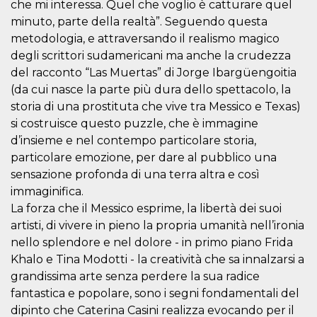
che mi interessa. Quel che voglio è catturare quel
o persistent
30 giorni
minuto, parte della realtà”. Seguendo questa
metodologia, e attraversando il realismo magico
datr
2 anni
Questo coo
Meta
identifica il
Platform Inc.
degli scrittori sudamericani ma anche la crudezza
browser che
.facebook.com
connette a
del racconto “Las Muertas” di Jorge Ibargüengoitia
Facebook. 
direttament
(da cui nasce la parte più dura dello spettacolo, la
legato alla 
storia di una prostituta che vive tra Messico e Texas)
Facebook
dell'utente.
si costruisce questo puzzle, che è immagine
Facebook s
che viene
d’insieme e nel contempo particolare storia,
utilizzato p
particolare emozione, per dare al pubblico una
aiutare con 
sicurezza e a
sensazione profonda di una terra altra e così
di accesso
sospette, in
immaginifica.
particolare p
rilevamento
La forza che il Messico esprime, la libertà dei suoi
bot che ten
artisti, di vivere in pieno la propria umanità nell’ironia
di accedere 
servizio. F
nello splendore e nel dolore - in primo piano Frida
afferma anc
il profilo
Khalo e Tina Modotti - la creatività che sa innalzarsi a
comportame
grandissima arte senza perdere la sua radice
associato a
ciascun coo
fantastica e popolare, sono i segni fondamentali del
datr viene
eliminato d
dipinto che Caterina Casini realizza evocando per il
giorni. Que