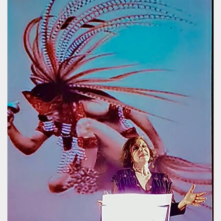
.oooh.events
browser accetti i
cookie.
PHPSESSID
Sessione
Cookie
PHP.net
generato da
oooh.events
applicazioni
basate sul
linguaggio PHP.
Si tratta di un
identificatore
generico
utilizzato per
mantenere le
variabili di
sessione utente.
Normalmente è
un numero
generato in
modo casuale, il
modo in cui
viene utilizzato
può essere
specifico per il
sito, ma un
buon esempio è
mantenere uno
stato di accesso
per un utente
tra le pagine.
m
1 anno 1
Questo cookie
Stripe