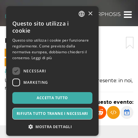
×
METAMORPHOSIS
Questo sito utilizza i
ITALIAN
cookie
ENGLISH
METAMORPHOSIS
Questo sito utilizza i cookie per funzionare
regolarmente. Come previsto dalla
SPANISH
normativa europea, dobbiamo chiederti il
24 SETTEMBRE 2021 - 19:00
consenso.
Leggi di più
VENDITE ONLINE TERMINATE
NECESSARI
Musica, Eventi Live, Club
Un’indagine sulle trasformazioni del presente: in noi,
MARKETING
nello spazio, negli altri.
ACCETTA TUTTO
Condividi questo evento:
RIFIUTA TUTTO TRANNE I NECESSARI
MOSTRA DETTAGLI