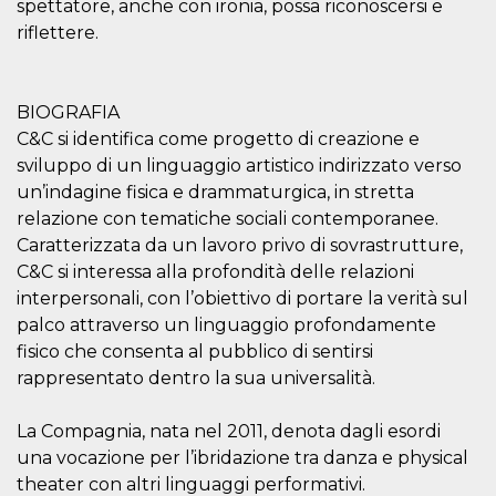
.oooh.events
spettatore, anche con ironia, possa riconoscersi e
browser accetti i
riflettere.
cookie.
PHPSESSID
Sessione
Cookie
PHP.net
generato da
oooh.events
applicazioni
basate sul
BIOGRAFIA
linguaggio PHP.
C&C si identifica come progetto di creazione e
Si tratta di un
identificatore
sviluppo di un linguaggio artistico indirizzato verso
generico
utilizzato per
un’indagine fisica e drammaturgica, in stretta
mantenere le
relazione con tematiche sociali contemporanee.
variabili di
sessione utente.
Caratterizzata da un lavoro privo di sovrastrutture,
Normalmente è
un numero
C&C si interessa alla profondità delle relazioni
generato in
modo casuale, il
interpersonali, con l’obiettivo di portare la verità sul
modo in cui
palco attraverso un linguaggio profondamente
viene utilizzato
può essere
fisico che consenta al pubblico di sentirsi
specifico per il
sito, ma un
rappresentato dentro la sua universalità.
buon esempio è
mantenere uno
stato di accesso
La Compagnia, nata nel 2011, denota dagli esordi
per un utente
tra le pagine.
una vocazione per l’ibridazione tra danza e physical
theater con altri linguaggi performativi.
m
1 anno 1
Questo cookie
Stripe