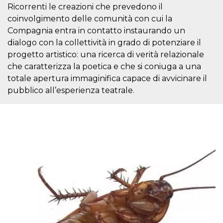
mese
viene
m.stripe.com
Ricorrenti le creazioni che prevedono il
generalmente
utilizzato per le
coinvolgimento delle comunità con cui la
prestazioni e
l'ottimizzazione
Compagnia entra in contatto instaurando un
dei servizi di
dialogo con la collettività in grado di potenziare il
elaborazione
dei pagamenti,
progetto artistico: una ricerca di verità relazionale
facilitando la
memorizzazione
che caratterizza la poetica e che si coniuga a una
dei contenuti
totale apertura immaginifica capace di avvicinare il
sul browser per
rendere le
pubblico all’esperienza teatrale.
pagine più
veloci.
CookieScriptConsent
4
Questo cookie
CookieScript
settimane
viene utilizzato
oooh.events
2 giorni
dal servizio
Cookie-
Script.com per
ricordare le
preferenze di
consenso sui
cookie dei
visitatori. È
necessario che il
banner dei
cookie di
Cookie-
Script.com
funzioni