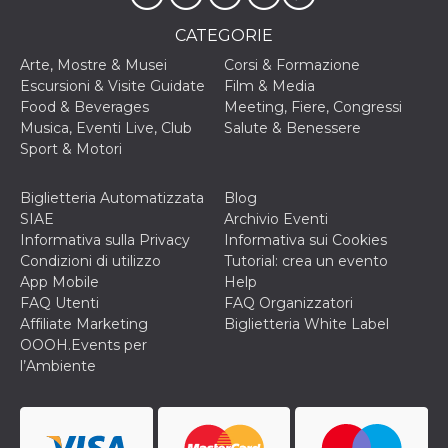
cookie viene
anche trami
CATEGORIE
piace e altri
pulsanti e t
Arte, Mostre & Musei
Corsi & Formazione
Facebook
posizionati 
Escursioni & Visite Guidate
Film & Media
molti siti W
Food & Beverages
Meeting, Fiere, Congressi
diversi.
Musica, Eventi Live, Club
Salute & Benessere
dpr
.facebook.com
1
permette di
Sport & Motori
settimana
controllare 
funzione “S
su Facebook
pulsante “M
Biglietteria Automatizzata
Blog
piace”, rac
SIAE
Archivio Eventi
le impostaz
della lingua
Informativa sulla Privacy
Informativa sui Cookies
permettono
Condizioni di utilizzo
Tutorial: crea un evento
condividere
pagina.
App Mobile
Help
FAQ Utenti
FAQ Organizzatori
fr
3 mesi
Contiene la
Meta
combinazio
Affiliate Marketing
Biglietteria White Label
Platform Inc.
ID univoco 
.facebook.com
OOOH.Events per
browser e
dell'utente,
l’Ambiente
utilizzata pe
pubblicità m
oo
5 anni
consente
Meta
all'utente di
Platform Inc.