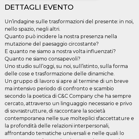
DETTAGLI EVENTO
Necessari
Marketing
Un’indagine sulle trasformazioni del presente: in noi,
I cookie strettamente necessari o tecnici sono
indispensabili al funzionamento del sito. I
nello spazio, negli altri.
servizi qui presenti non potranno funzionare
Quanto può incidere la nostra presenza nella
senza.
mutazione del paesaggio circostante?
Provider /
Nome
Scadenza
Descrizione
E quanto ne siamo a nostra volta influenzati?
Dominio
Quanto ne siamo consapevoli?
cf_clearance
1 anno
Clearance
Cloudflare,
Cookie from
Inc.
Uno studio sull’oggi, su noi, sull’istinto, sulla forma
CloudFlare
.oooh.events
delle cose e trasformazione delle dinamiche.
stores the proof
of challenge
Un gruppo di lavoro si apre al termine di un breve
passed. It is
used to no
ma intensivo periodo di confronto e scambio
longer issue a
captcha or
secondo la poetica di C&C Company che ha sempre
jschallenge
cercato, attraverso un linguaggio necessario e privo
challenge if
present. It is
di sovrastrutture, di raccontare la società
required to
reach origin
contemporanea nelle sue molteplici sfaccettature e
server.
la profondità delle relazioni interpersonali,
wordpress_test_cookie
Sessione
Cookie di
Automattic
affrontando tematiche universali e nelle quali lo
Wordpress,
Inc.
verifica che il