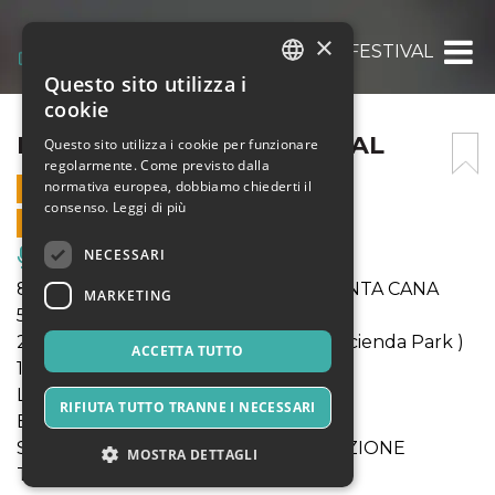
×
MI HABANA BAILA FESTIVAL
Questo sito utilizza i
ITALIAN
cookie
ENGLISH
MI HABANA BAILA FESTIVAL
Questo sito utilizza i cookie per funzionare
regolarmente. Come previsto dalla
SPANISH
normativa europea, dobbiamo chiederti il
18 LUGLIO 2026 - 17:00
consenso.
Leggi di più
VENDITE ONLINE TERMINATE
NECESSARI
Musica, Eventi Live, Club
8 notti all’hotel SUNSCAPE COCO PUNTA CANA
MARKETING
5*****( All’inclusive)
2 ESCURSIONI ( Isola di Saona e La Hacienda Park )
ACCETTA TUTTO
1 Live Concert
LEZIONI DI BALLI CUBANI
RIFIUTA TUTTO TRANNE I NECESSARI
ENTRATA AL COCO BONGO SHOW
SERATA DANZANTE ,SHOW E ANIMAZIONE
MOSTRA DETTAGLI
TRANSFER