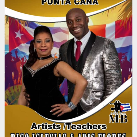
mese
viene
m.stripe.com
generalmente
utilizzato per le
prestazioni e
l'ottimizzazione
dei servizi di
elaborazione
dei pagamenti,
facilitando la
memorizzazione
dei contenuti
sul browser per
rendere le
pagine più
veloci.
CookieScriptConsent
4
Questo cookie
CookieScript
settimane
viene utilizzato
oooh.events
2 giorni
dal servizio
Cookie-
Script.com per
ricordare le
preferenze di
consenso sui
cookie dei
visitatori. È
necessario che il
banner dei
cookie di
Cookie-
Script.com
funzioni