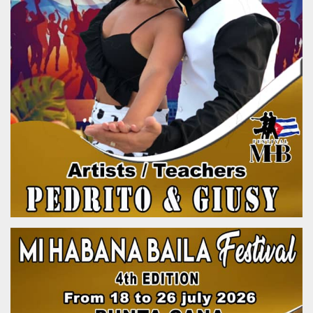
.oooh.events
browser accetti i
cookie.
PHPSESSID
Sessione
Cookie
PHP.net
generato da
oooh.events
applicazioni
basate sul
linguaggio PHP.
Si tratta di un
identificatore
generico
utilizzato per
mantenere le
variabili di
sessione utente.
Normalmente è
un numero
generato in
modo casuale, il
modo in cui
viene utilizzato
può essere
specifico per il
sito, ma un
buon esempio è
mantenere uno
stato di accesso
per un utente
tra le pagine.
m
1 anno 1
Questo cookie
Stripe