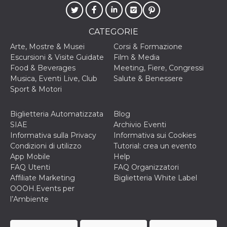
privacy,
garantendo 
loro prefer
siano onora
CATEGORIE
nelle sessio
future.
Arte, Mostre & Musei
Corsi & Formazione
__Secure-ROLLOUT_TOKEN
.youtube.com
5 mesi 4
Utilizzato d
Escursioni & Visite Guidate
Film & Media
settimane
YouTube pe
Food & Beverages
Meeting, Fiere, Congressi
gestire
l'implement
Musica, Eventi Live, Club
Salute & Benessere
e la
Sport & Motori
sperimenta
delle funzio
Aiuta Googl
controllare 
Biglietteria Automatizzata
Blog
nuove
SIAE
Archivio Eventi
funzionalità
modifiche
Informativa sulla Privacy
Informativa sui Cookies
dell'interfac
Condizioni di utilizzo
Tutorial: crea un evento
vengono mo
agli utenti
App Mobile
Help
nell'ambito 
FAQ Utenti
FAQ Organizzatori
e
implementa
Affiliate Marketing
Biglietteria White Label
graduali,
OOOH.Events per
garantendo
un'esperien
l’Ambiente
coerente pe
determinat
utente dura
esperiment