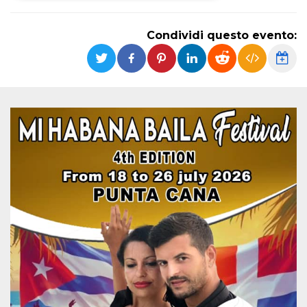
Necessari
Marketing
Condividi questo evento:
I cookie strettamente necessari o tecnici sono
indispensabili al funzionamento del sito. I
servizi qui presenti non potranno funzionare
senza.
Provider /
Nome
Scadenza
Descrizione
Dominio
cf_clearance
1 anno
Clearance
Cloudflare,
Cookie from
Inc.
CloudFlare
.oooh.events
stores the proof
of challenge
passed. It is
used to no
longer issue a
captcha or
jschallenge
challenge if
present. It is
required to
reach origin
server.
wordpress_test_cookie
Sessione
Cookie di
Automattic
Wordpress,
Inc.
verifica che il