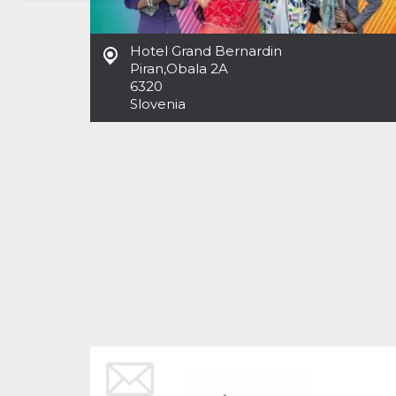
Necessari
Marketing
Hotel Grand Bernardin
I cookie strettamente necessari o tecnici sono
Piran
,
Obala 2A
indispensabili al funzionamento del sito. I
6320
servizi qui presenti non potranno funzionare
Slovenia
senza.
Provider /
Nome
Scadenza
Descrizione
Dominio
cf_clearance
1 anno
Clearance
Cloudflare,
Cookie from
Inc.
CloudFlare
.oooh.events
stores the proof
of challenge
passed. It is
used to no
longer issue a
captcha or
jschallenge
challenge if
present. It is
required to
reach origin
server.
wordpress_test_cookie
Sessione
Cookie di
Automattic
Wordpress,
Inc.
verifica che il