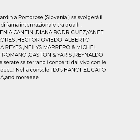
din a Portorose (Slovenia ) se svolgerà il
i fama internazionale tra qualli :
ENIA CANTIN ,DIANA RODRIGUEZ,YANET
 FLORES ,HECTOR OVIEDO ,ALBERTO
RA REYES ,NEILYS MARRERO & MICHEL
O ROMANO ,GASTON & YARIS ,REYNALDO
erate se terrano i concerti dal vivo con le
e,,,,! Nella console i DJ's HANOI ,EL GATO
A,and moreeee