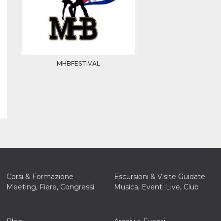
MHBFESTIVAL
Corsi & Formazione
Escursioni & Visite Guidate
Meeting, Fiere, Congressi
Musica, Eventi Live, Club