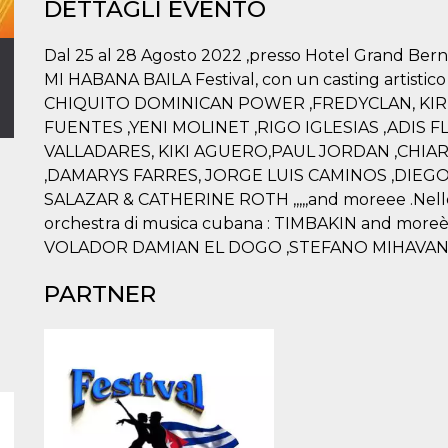
DETTAGLI EVENTO
Dal 25 al 28 Agosto 2022 ,presso Hotel Grand Bernar
MI HABANA BAILA Festival, con un casting artistico d
CHIQUITO DOMINICAN POWER ,FREDYCLAN, KIR
FUENTES ,YENI MOLINET ,RIGO IGLESIAS ,ADIS
VALLADARES, KIKI AGUERO,PAUL JORDAN ,CHIA
,DAMARYS FARRES, JORGE LUIS CAMINOS ,DIEG
SALAZAR & CATHERINE ROTH ,,,,,and moreee .Nelle s
orchestra di musica cubana : TIMBAKIN and moreèee
VOLADOR DAMIAN EL DOGO ,STEFANO MIHAVAN
PARTNER