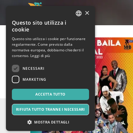
×
Questo sito utilizza i
ITALIAN
cookie
ENGLISH
Questo sito utilizza i cookie per funzionare
regolarmente. Come previsto dalla
SPANISH
normativa europea, dobbiamo chiederti il
consenso.
Leggi di più
NECESSARI
MARKETING
ACCETTA TUTTO
RIFIUTA TUTTO TRANNE I NECESSARI
MOSTRA DETTAGLI