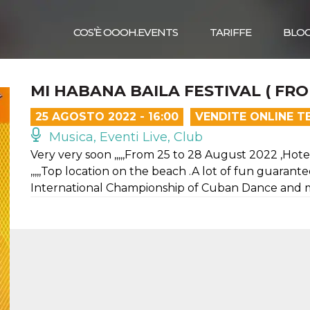
COS’È OOOH.EVENTS
TARIFFE
BLO
MI HABANA BAILA FESTIVAL ( FRO
25 AGOSTO 2022 - 16:00
VENDITE ONLINE T
Musica, Eventi Live, Club
Very very soon ,,,,,From 25 to 28 August 2022 ,Hot
,,,,,Top location on the beach .A lot of fun guarant
International Championship of Cuban Dance and more