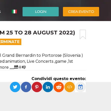
G
LOGIN
CREA EVENTO
ESPAÑOL
M 25 TO 28 AUGUST 2022)
ENGLISH
ERMINATE
el Grand Bernardin to Portorose (Slovenia )
eed:animation, Live Concerts ,game ,1st
 ,,,,,,🔜🌞🎼
Condividi questo evento: