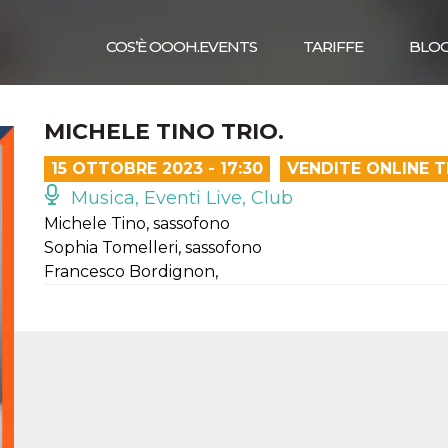
COS’È OOOH.EVENTS
TARIFFE
BLO
MICHELE TINO TRIO.
15 OTTOBRE 2023 - 17:30
VENDITE ONLINE 
Musica, Eventi Live, Club
Michele Tino, sassofono
Sophia Tomelleri, sassofono
Francesco Bordignon,