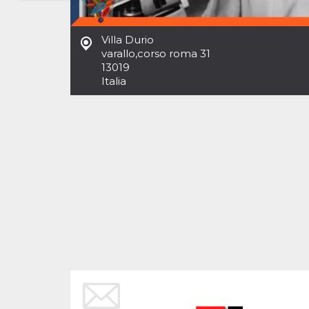
Necessari
Marketing
Villa Durio
I cookie strettamente necessari o tecnici sono
varallo
,
corso roma 31
indispensabili al funzionamento del sito. I
13019
servizi qui presenti non potranno funzionare
Italia
senza.
Provider /
Nome
Scadenza
Descrizione
Dominio
cf_clearance
1 anno
Clearance
Cloudflare,
Cookie from
Inc.
CloudFlare
.oooh.events
stores the proof
of challenge
passed. It is
used to no
longer issue a
captcha or
jschallenge
challenge if
present. It is
required to
reach origin
server.
wordpress_test_cookie
Sessione
Cookie di
Automattic
Wordpress,
Inc.
verifica che il