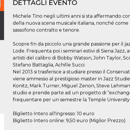
DETTAGLI EVENTO
Michele Tino negli ultimi anni si sta affermando com
della nuova scena musicale italiana, nonché come un
sassofono contralto e tenore.
Scopre fin da piccolo una grande passione per il jaz
Lode. Frequenta poi i seminari estivi di Siena Jazz, a
artisti del calibro di Bobby Watson, John Taylor, Sc
Stefano Battaglia, Achille Succi.
Nel 2013 si trasferisce a studiare presso il Conserv
viene ammesso al prestigioso master in Jazz Studi
Konitz, Mark Turner, Miguel Zenon, Steve Lehman, e
studio e prende parte ad un progetto di “exchange
frequentare per un semestre la Temple University 
Biglietto Intero all'ingresso: 10 euro
Biglietto Intero online: 9,50 euro (Miglior Prezzo)