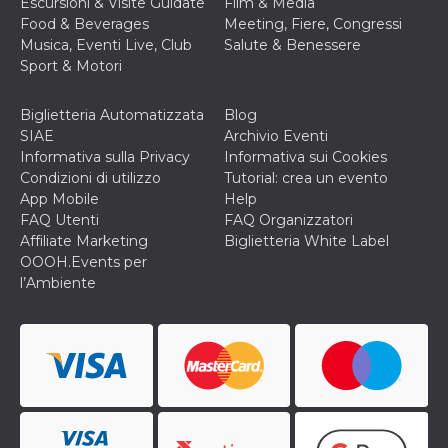
Escursioni & Visite Guidate
Film & Media
cookie viene
Food & Beverages
Meeting, Fiere, Congressi
anche trami
piace e altri
Musica, Eventi Live, Club
Salute & Benessere
pulsanti e t
Sport & Motori
Facebook
posizionati 
molti siti W
diversi.
Biglietteria Automatizzata
Blog
SIAE
Archivio Eventi
dpr
.facebook.com
1
permette di
settimana
controllare 
Informativa sulla Privacy
Informativa sui Cookies
funzione “S
Condizioni di utilizzo
Tutorial: crea un evento
su Facebook
pulsante “M
App Mobile
Help
piace”, rac
FAQ Utenti
FAQ Organizzatori
le impostaz
della lingua
Affiliate Marketing
Biglietteria White Label
permettono
OOOH.Events per
condividere
pagina.
l’Ambiente
fr
3 mesi
Contiene la
Meta
combinazio
Platform Inc.
ID univoco 
.facebook.com
browser e
dell'utente,
utilizzata pe
pubblicità m
oo
5 anni
consente
Meta
all'utente di
Platform Inc.