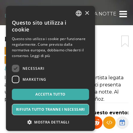
×
MILLE E UNA NOTTE
Questo sito utilizza i
ITALIAN
cookie
ENGLISH
MILLE E UNA NOTTE
Questo sito utilizza i cookie per funzionare
regolarmente. Come previsto dalla
SPANISH
normativa europea, dobbiamo chiederti il
14 LUGLIO 2022 - 21:00
consenso.
Leggi di più
VENDITE ONLINE TERMINATE
NECESSARI
Musica, Eventi Live, Club
Il ritorno di Christiane Karg a LacMus, artista legata
MARKETING
al festival sin dalla prima edizione, che ci presenta
un programma dedicato al sogno e alla notte. Al
ACCETTA TUTTO
pianoforte Paolo Bressan e Sophia Muñoz.
RIFIUTA TUTTO TRANNE I NECESSARI
Condividi questo evento:
MOSTRA DETTAGLI