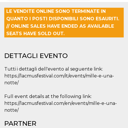
Necessari
Marketing
LE VENDITE ONLINE SONO TERMINATE IN
QUANTO I POSTI DISPONIBILI SONO ESAURITI.
I cookie strettamente necessari o tecnici sono
indispensabili al funzionamento del sito. I
// ONLINE SALES HAVE ENDED AS AVAILABLE
servizi qui presenti non potranno funzionare
SEATS HAVE SOLD OUT.
senza.
Provider /
Nome
Scadenza
Descrizione
Dominio
DETTAGLI EVENTO
cf_clearance
1 anno
Clearance
Cloudflare,
Cookie from
Inc.
CloudFlare
.oooh.events
stores the proof
Tutti i dettagli dell'evento al seguente link:
of challenge
https://lacmusfestival.com/it/events/mille-e-una-
passed. It is
used to no
notte/
longer issue a
captcha or
jschallenge
challenge if
Full event details at the following link:
present. It is
https://lacmusfestival.com/en/events/mille-e-una-
required to
reach origin
notte/
server.
wordpress_test_cookie
Sessione
Cookie di
Automattic
PARTNER
Wordpress,
Inc.
verifica che il