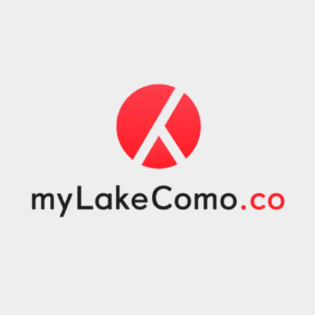
.oooh.events
browser accetti i
cookie.
PHPSESSID
Sessione
Cookie
PHP.net
generato da
oooh.events
applicazioni
basate sul
linguaggio PHP.
Si tratta di un
identificatore
generico
utilizzato per
mantenere le
variabili di
sessione utente.
Normalmente è
un numero
generato in
modo casuale, il
modo in cui
viene utilizzato
può essere
specifico per il
sito, ma un
buon esempio è
mantenere uno
stato di accesso
per un utente
tra le pagine.
m
1 anno 1
Questo cookie
Stripe