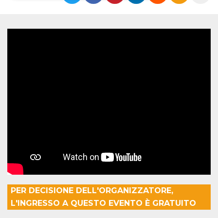
Necessari
Marketing
I cookie strettamente necessari o tecnici sono
indispensabili al funzionamento del sito. I
servizi qui presenti non potranno funzionare
senza.
Provider /
Nome
Scadenza
Descrizione
Dominio
cf_clearance
1 anno
Clearance
Cloudflare,
Cookie from
Inc.
CloudFlare
.oooh.events
stores the proof
of challenge
passed. It is
used to no
longer issue a
captcha or
jschallenge
challenge if
present. It is
required to
reach origin
PER DECISIONE DELL'ORGANIZZATORE,
server.
L'INGRESSO A QUESTO EVENTO È GRATUITO
wordpress_test_cookie
Sessione
Cookie di
Automattic
Wordpress,
Inc.
verifica che il