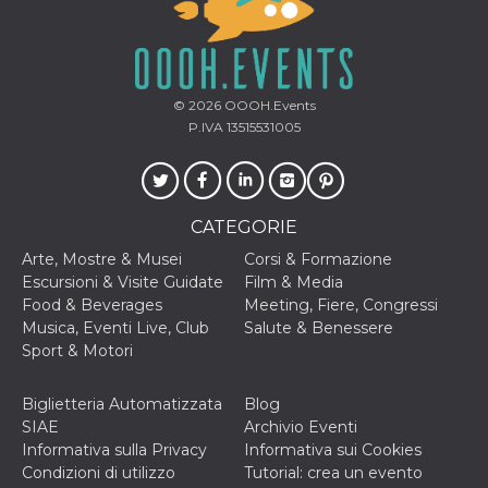
cookie viene
anche trami
piace e altri
pulsanti e t
Facebook
posizionati 
molti siti W
© 2026
OOOH.Events
diversi.
P.IVA 13515531005
dpr
.facebook.com
1
permette di
settimana
controllare 
funzione “S
su Facebook
pulsante “M
CATEGORIE
piace”, rac
le impostaz
della lingua
Arte, Mostre & Musei
Corsi & Formazione
permettono
Escursioni & Visite Guidate
Film & Media
condividere
pagina.
Food & Beverages
Meeting, Fiere, Congressi
Musica, Eventi Live, Club
Salute & Benessere
fr
3 mesi
Contiene la
Meta
Sport & Motori
combinazio
Platform Inc.
ID univoco 
.facebook.com
browser e
dell'utente,
Biglietteria Automatizzata
Blog
utilizzata pe
SIAE
Archivio Eventi
pubblicità m
Informativa sulla Privacy
Informativa sui Cookies
oo
5 anni
consente
Meta
Condizioni di utilizzo
Tutorial: crea un evento
all'utente di
Platform Inc.