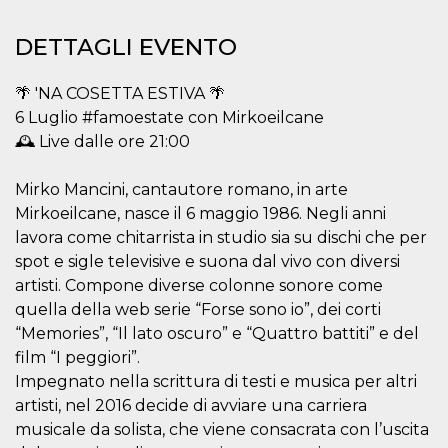
.oooh.events
browser accetti i
cookie.
DETTAGLI EVENTO
PHPSESSID
Sessione
Cookie
PHP.net
generato da
oooh.events
applicazioni
🌴 'NA COSETTA ESTIVA 🌴
basate sul
linguaggio PHP.
6 Luglio #famoestate con Mirkoeilcane
Si tratta di un
🕰️ Live dalle ore 21:00
identificatore
generico
utilizzato per
mantenere le
Mirko Mancini, cantautore romano, in arte
variabili di
sessione utente.
Mirkoeilcane, nasce il 6 maggio 1986. Negli anni
Normalmente è
lavora come chitarrista in studio sia su dischi che per
un numero
generato in
spot e sigle televisive e suona dal vivo con diversi
modo casuale, il
modo in cui
artisti. Compone diverse colonne sonore come
viene utilizzato
quella della web serie “Forse sono io”, dei corti
può essere
specifico per il
“Memories”, “Il lato oscuro” e “Quattro battiti” e del
sito, ma un
buon esempio è
film “I peggiori”.
mantenere uno
stato di accesso
Impegnato nella scrittura di testi e musica per altri
per un utente
artisti, nel 2016 decide di avviare una carriera
tra le pagine.
musicale da solista, che viene consacrata con l’uscita
m
1 anno 1
Questo cookie
Stripe