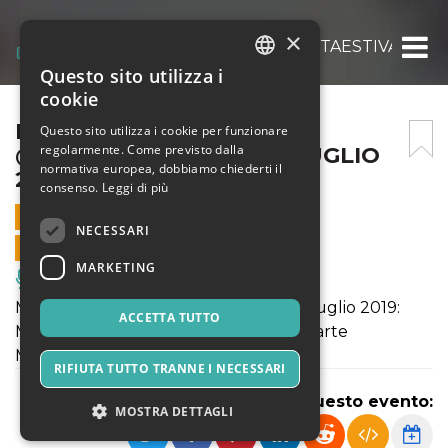
×
MIRKOEILCANE @NACOSETTAESTIVA 6 LUG
Questo sito utilizza i
ITALIAN
cookie
ENGLISH
MIRKOEILCANE
Questo sito utilizza i cookie per funzionare
regolarmente. Come previsto dalla
@NACOSETTAESTIVA 6 LUGLIO
SPANISH
normativa europea, dobbiamo chiederti il
2019
consenso.
Leggi di più
6 LUGLIO 2019 - 21:00
NECESSARI
VENDITE ONLINE TERMINATE
MARKETING
Musica, Eventi Live, Club
Mirkoeilcane at 'Na Cosetta Estiva il 6 luglio 2019:
ACCETTA TUTTO
Mirko Mancini, cantautore romano, in arte
Mirkoeilcane
RIFIUTA TUTTO TRANNE I NECESSARI
Condividi questo evento:
MOSTRA DETTAGLI