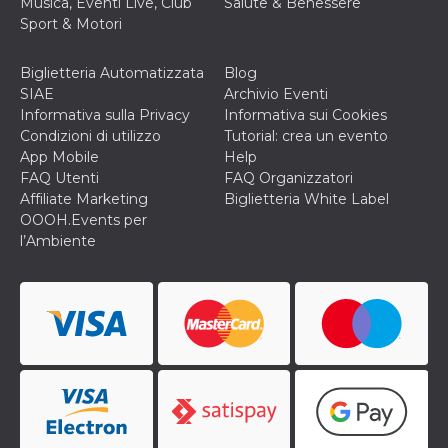
Musica, Eventi Live, Club
Salute & Benessere
correttamente.
Sport & Motori
Storage declaration
Storage
Biglietteria Automatizzata
Blog
Nome
Descrizione
type
SIAE
Archivio Eventi
Informativa sulla Privacy
Informativa sui Cookies
fbssls_314278995690155
Session
storage
Condizioni di utilizzo
Tutorial: crea un evento
App Mobile
Help
wpEmojiSettingsSupports
Session
storage
FAQ Utenti
FAQ Organizzatori
Affiliate Marketing
Biglietteria White Label
cn_uc__
Local
storage
OOOH.Events per
l’Ambiente
Provider /
Nome
Scadenza
Descrizione
Dominio
c_user
4
Cookie di a
Meta
settimane
utente. Può
Platform Inc.
2 giorni
essere di se
.facebook.com