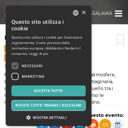
×
MISSALAIKA
Questo sito utilizza i
ITALIAN
cookie
ENGLISH
MISSALAIKA
Questo sito utilizza i cookie per funzionare
regolarmente. Come previsto dalla
SPANISH
normativa europea, dobbiamo chiederti il
17 OTTOBRE 2021 - 12:00
consenso.
Leggi di più
VENDITE ONLINE TERMINATE
NECESSARI
Musica, Eventi Live, Club
MISSALAIKA è un caleidoscopio di stili, atmosfere,
MARKETING
sonorità narranti che, in una lingua immaginaria,
catturano attimi di un lungo viaggio: quello tra i
ACCETTA TUTTO
mondi del cinema e del teatro, attraverso le
musiche composte da Arturo Annecchino.
RIFIUTA TUTTO TRANNE I NECESSARI
Condividi questo evento:
MOSTRA DETTAGLI