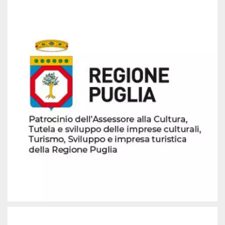
mese
viene
m.stripe.com
generalmente
utilizzato per le
prestazioni e
l'ottimizzazione
dei servizi di
elaborazione
dei pagamenti,
facilitando la
memorizzazione
dei contenuti
sul browser per
rendere le
pagine più
veloci.
CookieScriptConsent
4
Questo cookie
CookieScript
settimane
viene utilizzato
oooh.events
2 giorni
dal servizio
Cookie-
Script.com per
ricordare le
preferenze di
consenso sui
cookie dei
visitatori. È
necessario che il
banner dei
cookie di
Cookie-
Script.com
funzioni