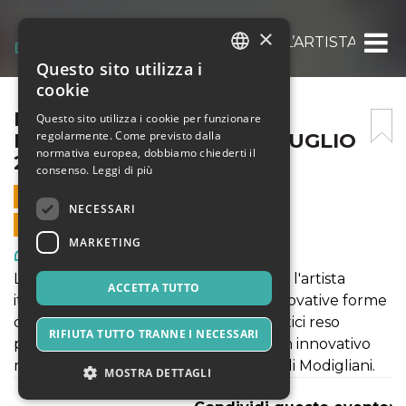
×
MODIGLIANI EXPERIENCE: L’ARTISTA ITALIA
Questo sito utilizza i
ITALIAN
cookie
ENGLISH
MODIGLIANI EXPERIENCE:
Questo sito utilizza i cookie per funzionare
regolarmente. Come previsto dalla
L’ARTISTA ITALIANO – 21 LUGLIO
SPANISH
normativa europea, dobbiamo chiederti il
2021
consenso.
Leggi di più
21 LUGLIO 2021 - 09:00
NECESSARI
VENDITE ONLINE TERMINATE
MARKETING
Arte, Mostre & Musei
La mostra "MODIGLIANI EXPERIENCE: l'artista
ACCETTA TUTTO
italiano" rientra a pieno titolo nelle innovative forme
di fruizione di contenuti culturali artistici reso
RIFIUTA TUTTO TRANNE I NECESSARI
possibile grazie al format ModLight. Un innovativo
modo di vivere l'esperienza di pittura di Modigliani.
MOSTRA DETTAGLI