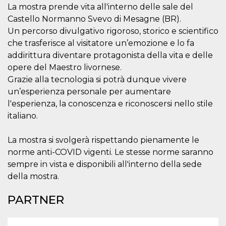
.oooh.events
La mostra prende vita all'interno delle sale del
browser accetti i
cookie.
Castello Normanno Svevo di Mesagne (BR).
PHPSESSID
Sessione
Cookie
PHP.net
Un percorso divulgativo rigoroso, storico e scientifico
generato da
oooh.events
che trasferisce al visitatore un’emozione e lo fa
applicazioni
basate sul
addirittura diventare protagonista della vita e delle
linguaggio PHP.
Si tratta di un
opere del Maestro livornese.
identificatore
generico
Grazie alla tecnologia si potrà dunque vivere
utilizzato per
un’esperienza personale per aumentare
mantenere le
variabili di
l'esperienza, la conoscenza e riconoscersi nello stile
sessione utente.
Normalmente è
italiano.
un numero
generato in
modo casuale, il
La mostra si svolgerà rispettando pienamente le
modo in cui
viene utilizzato
norme anti-COVID vigenti. Le stesse norme saranno
può essere
specifico per il
sempre in vista e disponibili all'interno della sede
sito, ma un
della mostra.
buon esempio è
mantenere uno
stato di accesso
PARTNER
per un utente
tra le pagine.
m
1 anno 1
Questo cookie
Stripe