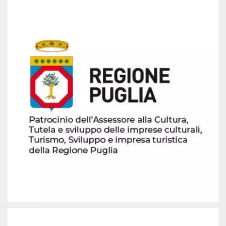
mese
viene
m.stripe.com
generalmente
utilizzato per le
prestazioni e
l'ottimizzazione
dei servizi di
elaborazione
dei pagamenti,
facilitando la
memorizzazione
dei contenuti
sul browser per
rendere le
pagine più
veloci.
CookieScriptConsent
4
Questo cookie
CookieScript
settimane
viene utilizzato
oooh.events
2 giorni
dal servizio
Cookie-
Script.com per
ricordare le
preferenze di
consenso sui
cookie dei
visitatori. È
necessario che il
banner dei
cookie di
Cookie-
Script.com
funzioni