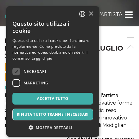
×
MODIGLIANI EXPERIENCE: L’ARTISTA ITALIA
Questo sito utilizza i
ITALIAN
cookie
ENGLISH
MODIGLIANI EXPERIENCE:
Questo sito utilizza i cookie per funzionare
regolarmente. Come previsto dalla
L’ARTISTA ITALIANO – 25 LUGLIO
SPANISH
normativa europea, dobbiamo chiederti il
2021
consenso.
Leggi di più
25 LUGLIO 2021 - 09:00
NECESSARI
VENDITE ONLINE TERMINATE
MARKETING
Arte, Mostre & Musei
La mostra "MODIGLIANI EXPERIENCE: l'artista
ACCETTA TUTTO
italiano" rientra a pieno titolo nelle innovative forme
di fruizione di contenuti culturali artistici reso
RIFIUTA TUTTO TRANNE I NECESSARI
possibile grazie al format ModLight. Un innovativo
modo di vivere l'esperienza di pittura di Modigliani.
MOSTRA DETTAGLI