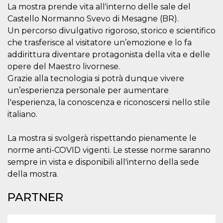
.oooh.events
La mostra prende vita all'interno delle sale del
browser accetti i
cookie.
Castello Normanno Svevo di Mesagne (BR).
PHPSESSID
Sessione
Cookie
PHP.net
Un percorso divulgativo rigoroso, storico e scientifico
generato da
oooh.events
che trasferisce al visitatore un’emozione e lo fa
applicazioni
basate sul
addirittura diventare protagonista della vita e delle
linguaggio PHP.
Si tratta di un
opere del Maestro livornese.
identificatore
generico
Grazie alla tecnologia si potrà dunque vivere
utilizzato per
un’esperienza personale per aumentare
mantenere le
variabili di
l'esperienza, la conoscenza e riconoscersi nello stile
sessione utente.
Normalmente è
italiano.
un numero
generato in
modo casuale, il
La mostra si svolgerà rispettando pienamente le
modo in cui
viene utilizzato
norme anti-COVID vigenti. Le stesse norme saranno
può essere
specifico per il
sempre in vista e disponibili all'interno della sede
sito, ma un
della mostra.
buon esempio è
mantenere uno
stato di accesso
PARTNER
per un utente
tra le pagine.
m
1 anno 1
Questo cookie
Stripe