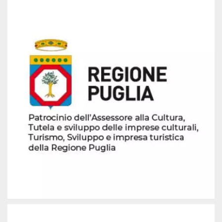
per un utente
tra le pagine.
CookieScriptConsent
4
Questo cookie
CookieScript
settimane
viene utilizzato
oooh.events
2 giorni
dal servizio
Cookie-
Script.com per
ricordare le
preferenze di
consenso sui
cookie dei
visitatori. È
necessario che il
banner dei
cookie di
Cookie-
Script.com
funzioni
correttamente.
m
1 anno 1
Questo cookie
Stripe
mese
viene
m.stripe.com
generalmente
utilizzato per le
prestazioni e
l'ottimizzazione
dei servizi di
elaborazione
dei pagamenti,
facilitando la