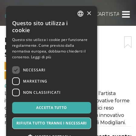
×
MODIGLIANI EXPERIENCE: L’ARTISTA ITALI
Questo sito utilizza i
ITALIAN
cookie
ENGLISH
MODIGLIANI EXPERIENCE:
Questo sito utilizza i cookie per funzionare
regolarmente. Come previsto dalla
L’ARTISTA ITALIANO – 30
SPANISH
normativa europea, dobbiamo chiederti il
SETTEMBRE 2021
consenso.
Leggi di più
30 SETTEMBRE 2021 - 09:00
NECESSARI
VENDITE ONLINE TERMINATE
MARKETING
Arte, Mostre & Musei
NON CLASSIFICATI
La mostra "MODIGLIANI EXPERIENCE: l'artista
italiano" rientra a pieno titolo nelle innovative forme
di fruizione di contenuti culturali artistici reso
ACCETTA TUTTO
possibile grazie al format ModLight. Un innovativo
modo di vivere l'esperienza di pittura di Modigliani.
RIFIUTA TUTTO TRANNE I NECESSARI