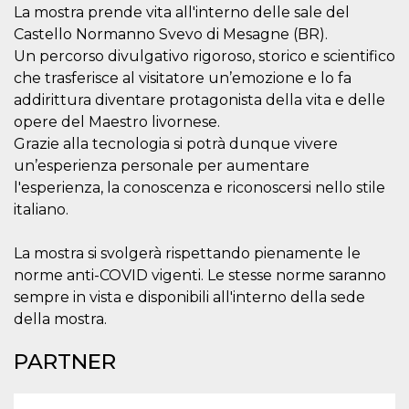
La mostra prende vita all'interno delle sale del
server.
Castello Normanno Svevo di Mesagne (BR).
wordpress_test_cookie
Sessione
Cookie di
Automattic
Wordpress,
Inc.
Un percorso divulgativo rigoroso, storico e scientifico
verifica che il
.oooh.events
browser accetti i
che trasferisce al visitatore un’emozione e lo fa
cookie.
addirittura diventare protagonista della vita e delle
PHPSESSID
Sessione
Cookie
PHP.net
opere del Maestro livornese.
generato da
oooh.events
applicazioni
Grazie alla tecnologia si potrà dunque vivere
basate sul
un’esperienza personale per aumentare
linguaggio PHP.
Si tratta di un
l'esperienza, la conoscenza e riconoscersi nello stile
identificatore
generico
italiano.
utilizzato per
mantenere le
variabili di
La mostra si svolgerà rispettando pienamente le
sessione utente.
Normalmente è
norme anti-COVID vigenti. Le stesse norme saranno
un numero
generato in
sempre in vista e disponibili all'interno della sede
modo casuale, il
della mostra.
modo in cui
viene utilizzato
può essere
PARTNER
specifico per il
sito, ma un
buon esempio è
mantenere uno
stato di accesso