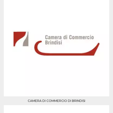
memorizzazione
dei contenuti
sul browser per
rendere le
pagine più
veloci.
Storage declaration
Nome
Storage type
Descrizione
wpEmojiSettingsSupports
Archiviazione
di sessione
cn_uc__
Archiviazione
locale
fbssls_314278995690155
Archiviazione
di sessione
Provider /
Nome
Scadenza
Descrizione
Dominio
CAMERA DI COMMERCIO DI BRINDISI
__Secure-
.youtube.com
5 mesi 4
YNID
settimane
Provider /
Nome
Scadenza
Descrizione
Dominio