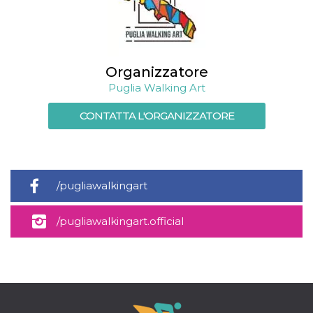
e
implementa
graduali,
garantendo
un'esperien
coerente pe
determinat
Organizzatore
utente dura
esperiment
Puglia Walking Art
CONTATTA L'ORGANIZZATORE
/pugliawalkingart
/pugliawalkingart.official