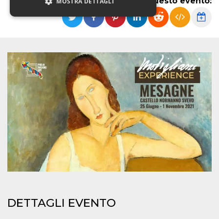
Condividi questo evento:
MOSTRA DETTAGLI
Necessari
Marketing
Non classificati
I cookie strettamente necessari o tecnici sono
indispensabili al funzionamento del sito. I
servizi qui presenti non potranno funzionare
senza.
Provider /
Nome
Scadenza
Descrizione
Dominio
cf_clearance
1 anno
Clearance
Cloudflare,
Cookie from
Inc.
CloudFlare
.oooh.events
stores the proof
of challenge
passed. It is
used to no
longer issue a
captcha or
jschallenge
challenge if
DETTAGLI EVENTO
present. It is
required to
reach origin