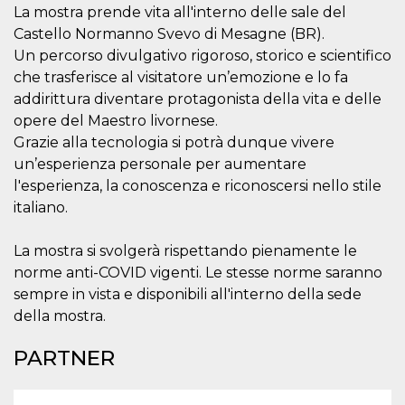
.oooh.events
La mostra prende vita all'interno delle sale del
browser accetti i
cookie.
Castello Normanno Svevo di Mesagne (BR).
PHPSESSID
Sessione
Cookie
PHP.net
Un percorso divulgativo rigoroso, storico e scientifico
generato da
oooh.events
che trasferisce al visitatore un’emozione e lo fa
applicazioni
basate sul
addirittura diventare protagonista della vita e delle
linguaggio PHP.
Si tratta di un
opere del Maestro livornese.
identificatore
generico
Grazie alla tecnologia si potrà dunque vivere
utilizzato per
un’esperienza personale per aumentare
mantenere le
variabili di
l'esperienza, la conoscenza e riconoscersi nello stile
sessione utente.
Normalmente è
italiano.
un numero
generato in
modo casuale, il
La mostra si svolgerà rispettando pienamente le
modo in cui
viene utilizzato
norme anti-COVID vigenti. Le stesse norme saranno
può essere
specifico per il
sempre in vista e disponibili all'interno della sede
sito, ma un
della mostra.
buon esempio è
mantenere uno
stato di accesso
PARTNER
per un utente
tra le pagine.
m
1 anno 1
Questo cookie
Stripe