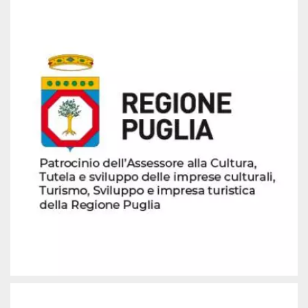
mese
viene
m.stripe.com
generalmente
utilizzato per le
prestazioni e
l'ottimizzazione
dei servizi di
elaborazione
dei pagamenti,
facilitando la
memorizzazione
dei contenuti
sul browser per
rendere le
pagine più
veloci.
CookieScriptConsent
4
Questo cookie
CookieScript
settimane
viene utilizzato
oooh.events
2 giorni
dal servizio
Cookie-
Script.com per
ricordare le
preferenze di
consenso sui
cookie dei
visitatori. È
necessario che il
banner dei
cookie di
Cookie-
Script.com
funzioni