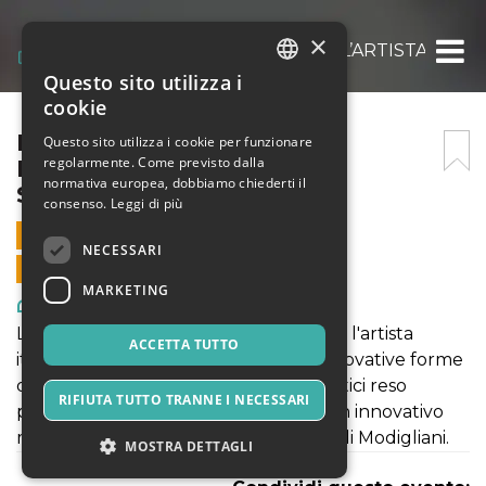
×
MODIGLIANI EXPERIENCE: L’ARTISTA ITALI
Questo sito utilizza i
ITALIAN
cookie
ENGLISH
MODIGLIANI EXPERIENCE:
Questo sito utilizza i cookie per funzionare
regolarmente. Come previsto dalla
L’ARTISTA ITALIANO – 4
SPANISH
normativa europea, dobbiamo chiederti il
SETTEMBRE 2021
consenso.
Leggi di più
4 SETTEMBRE 2021 - 09:00
NECESSARI
VENDITE ONLINE TERMINATE
MARKETING
Arte, Mostre & Musei
La mostra "MODIGLIANI EXPERIENCE: l'artista
ACCETTA TUTTO
italiano" rientra a pieno titolo nelle innovative forme
di fruizione di contenuti culturali artistici reso
RIFIUTA TUTTO TRANNE I NECESSARI
possibile grazie al format ModLight. Un innovativo
modo di vivere l'esperienza di pittura di Modigliani.
MOSTRA DETTAGLI