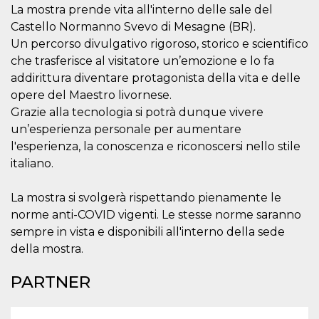
.oooh.events
La mostra prende vita all'interno delle sale del
browser accetti i
cookie.
Castello Normanno Svevo di Mesagne (BR).
PHPSESSID
Sessione
Cookie
PHP.net
Un percorso divulgativo rigoroso, storico e scientifico
generato da
oooh.events
che trasferisce al visitatore un’emozione e lo fa
applicazioni
basate sul
addirittura diventare protagonista della vita e delle
linguaggio PHP.
Si tratta di un
opere del Maestro livornese.
identificatore
generico
Grazie alla tecnologia si potrà dunque vivere
utilizzato per
un’esperienza personale per aumentare
mantenere le
variabili di
l'esperienza, la conoscenza e riconoscersi nello stile
sessione utente.
Normalmente è
italiano.
un numero
generato in
modo casuale, il
La mostra si svolgerà rispettando pienamente le
modo in cui
viene utilizzato
norme anti-COVID vigenti. Le stesse norme saranno
può essere
specifico per il
sempre in vista e disponibili all'interno della sede
sito, ma un
della mostra.
buon esempio è
mantenere uno
stato di accesso
PARTNER
per un utente
tra le pagine.
m
1 anno 1
Questo cookie
Stripe