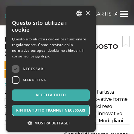
×
MODIGLIANI EXPERIENCE: L’ARTISTA ITALI
Questo sito utilizza i
ITALIAN
cookie
ENGLISH
MODIGLIANI EXPERIENCE:
Questo sito utilizza i cookie per funzionare
regolarmente. Come previsto dalla
L’ARTISTA ITALIANO – 5 AGOSTO
SPANISH
normativa europea, dobbiamo chiederti il
2021
consenso.
Leggi di più
5 AGOSTO 2021 - 09:00
NECESSARI
VENDITE ONLINE TERMINATE
MARKETING
Arte, Mostre & Musei
La mostra "MODIGLIANI EXPERIENCE: l'artista
ACCETTA TUTTO
italiano" rientra a pieno titolo nelle innovative forme
di fruizione di contenuti culturali artistici reso
RIFIUTA TUTTO TRANNE I NECESSARI
possibile grazie al format ModLight. Un innovativo
modo di vivere l'esperienza di pittura di Modigliani.
MOSTRA DETTAGLI