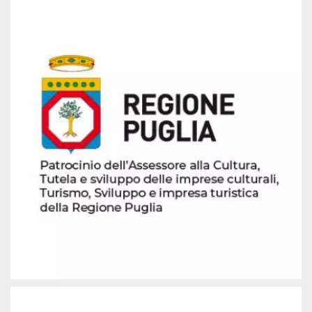
mese
viene
m.stripe.com
generalmente
utilizzato per le
prestazioni e
l'ottimizzazione
dei servizi di
elaborazione
dei pagamenti,
facilitando la
memorizzazione
dei contenuti
sul browser per
rendere le
pagine più
veloci.
CookieScriptConsent
4
Questo cookie
CookieScript
settimane
viene utilizzato
oooh.events
2 giorni
dal servizio
Cookie-
Script.com per
ricordare le
preferenze di
consenso sui
cookie dei
visitatori. È
necessario che il
banner dei
cookie di
Cookie-
Script.com
funzioni