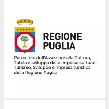
mese
viene
m.stripe.com
generalmente
utilizzato per le
prestazioni e
l'ottimizzazione
dei servizi di
elaborazione
dei pagamenti,
facilitando la
memorizzazione
dei contenuti
sul browser per
rendere le
pagine più
veloci.
CookieScriptConsent
4
Questo cookie
CookieScript
settimane
viene utilizzato
oooh.events
2 giorni
dal servizio
Cookie-
Script.com per
ricordare le
preferenze di
consenso sui
cookie dei
visitatori. È
necessario che il
banner dei
cookie di
Cookie-
Script.com
funzioni