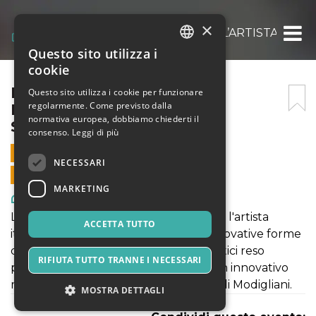
×
MODIGLIANI EXPERIENCE: L’ARTISTA ITALI
Questo sito utilizza i
ITALIAN
cookie
ENGLISH
MODIGLIANI EXPERIENCE:
Questo sito utilizza i cookie per funzionare
regolarmente. Come previsto dalla
L’ARTISTA ITALIANO – 5
SPANISH
normativa europea, dobbiamo chiederti il
SETTEMBRE 2021
consenso.
Leggi di più
5 SETTEMBRE 2021 - 09:00
NECESSARI
VENDITE ONLINE TERMINATE
MARKETING
Arte, Mostre & Musei
La mostra "MODIGLIANI EXPERIENCE: l'artista
ACCETTA TUTTO
italiano" rientra a pieno titolo nelle innovative forme
di fruizione di contenuti culturali artistici reso
RIFIUTA TUTTO TRANNE I NECESSARI
possibile grazie al format ModLight. Un innovativo
modo di vivere l'esperienza di pittura di Modigliani.
MOSTRA DETTAGLI