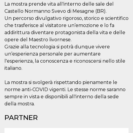
.oooh.events
La mostra prende vita all'interno delle sale del
browser accetti i
cookie.
Castello Normanno Svevo di Mesagne (BR).
PHPSESSID
Sessione
Cookie
PHP.net
Un percorso divulgativo rigoroso, storico e scientifico
generato da
oooh.events
che trasferisce al visitatore un’emozione e lo fa
applicazioni
basate sul
addirittura diventare protagonista della vita e delle
linguaggio PHP.
Si tratta di un
opere del Maestro livornese.
identificatore
generico
Grazie alla tecnologia si potrà dunque vivere
utilizzato per
un’esperienza personale per aumentare
mantenere le
variabili di
l'esperienza, la conoscenza e riconoscersi nello stile
sessione utente.
Normalmente è
italiano.
un numero
generato in
modo casuale, il
La mostra si svolgerà rispettando pienamente le
modo in cui
viene utilizzato
norme anti-COVID vigenti. Le stesse norme saranno
può essere
specifico per il
sempre in vista e disponibili all'interno della sede
sito, ma un
della mostra.
buon esempio è
mantenere uno
stato di accesso
PARTNER
per un utente
tra le pagine.
m
1 anno 1
Questo cookie
Stripe