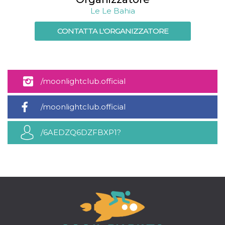
Le Le Bahia
CONTATTA L'ORGANIZZATORE
/moonlightclub.official
/moonlightclub.official
/6AEDZQ6DZFBXP1?
autoload=1&app_absent=0