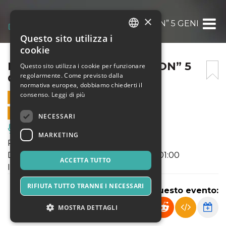
×
MOONLIGHT “FRIDAY MOON” 5 GENNAIO 2
Questo sito utilizza i
ITALIAN
cookie
ENGLISH
MOONLIGHT “FRIDAY MOON” 5
Questo sito utilizza i cookie per funzionare
regolarmente. Come previsto dalla
GENNAIO 2024
SPANISH
normativa europea, dobbiamo chiederti il
consenso.
Leggi di più
5 GENNAIO 2024 - 23:55
VENDITE ONLINE TERMINATE
NECESSARI
Musica, Eventi Live, Club
MARKETING
REGGAETON TRAP HIPHOP MUSIC
DONNE INGRESSO GRATUITO FINO 01:00
ACCETTA TUTTO
INGRESSO +18
RIFIUTA TUTTO TRANNE I NECESSARI
Condividi questo evento:
MOSTRA DETTAGLI