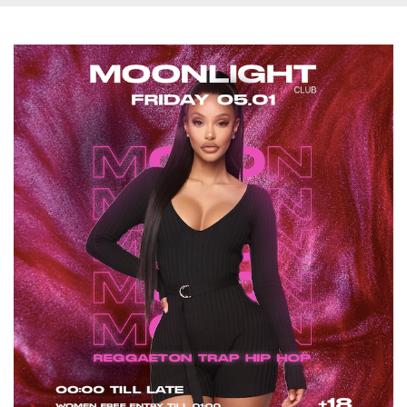
.oooh.events
browser accetti i
cookie.
PHPSESSID
Sessione
Cookie
PHP.net
generato da
oooh.events
applicazioni
basate sul
linguaggio PHP.
Si tratta di un
identificatore
generico
utilizzato per
mantenere le
variabili di
sessione utente.
Normalmente è
un numero
generato in
modo casuale, il
modo in cui
viene utilizzato
può essere
specifico per il
sito, ma un
buon esempio è
mantenere uno
stato di accesso
per un utente
tra le pagine.
m
1 anno 1
Questo cookie
Stripe