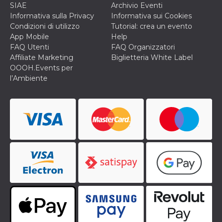
SIAE
Archivio Eventi
cookie viene
anche trami
Informativa sulla Privacy
Informativa sui Cookies
piace e altri
Condizioni di utilizzo
Tutorial: crea un evento
pulsanti e t
Facebook
App Mobile
Help
posizionati 
FAQ Utenti
FAQ Organizzatori
molti siti W
diversi.
Affiliate Marketing
Biglietteria White Label
OOOH.Events per
dpr
.facebook.com
1
permette di
settimana
controllare 
l’Ambiente
funzione “S
su Facebook
pulsante “M
piace”, rac
le impostaz
della lingua
permettono
condividere
pagina.
fr
3 mesi
Contiene la
Meta
combinazio
Platform Inc.
ID univoco 
.facebook.com
browser e
dell'utente,
utilizzata pe
pubblicità m
oo
5 anni
consente
Meta
all'utente di
Platform Inc.