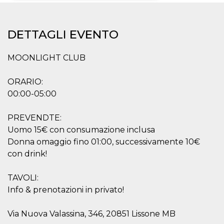
Necessari
Marketing
DETTAGLI EVENTO
I cookie strettamente necessari o tecnici sono
indispensabili al funzionamento del sito. I
servizi qui presenti non potranno funzionare
MOONLIGHT CLUB
senza.
Provider /
Nome
Scadenza
Descrizione
ORARIO:
Dominio
00:00-05:00
cf_clearance
1 anno
Clearance
Cloudflare,
Cookie from
Inc.
CloudFlare
.oooh.events
PREVENDTE:
stores the proof
of challenge
Uomo 15€ con consumazione inclusa
passed. It is
used to no
Donna omaggio fino 01:00, successivamente 10€
longer issue a
con drink!
captcha or
jschallenge
challenge if
present. It is
TAVOLI:
required to
reach origin
Info & prenotazioni in privato!
server.
wordpress_test_cookie
Sessione
Cookie di
Automattic
Via Nuova Valassina, 346, 20851 Lissone MB
Wordpress,
Inc.
verifica che il