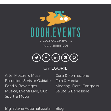
o persistent
30 giorni
datr
2 anni
Questo coo
Meta
identifica il
Platform Inc.
browser che
.facebook.com
connette a
Facebook. 
direttament
legato alla 
Facebook
© 2026
OOOH.Events
dell'utente.
Facebook s
P.IVA 13515531005
che viene
utilizzato p
aiutare con 
sicurezza e a
di accesso
sospette, in
CATEGORIE
particolare p
rilevamento
Arte, Mostre & Musei
Corsi & Formazione
bot che ten
di accedere 
Escursioni & Visite Guidate
Film & Media
servizio. F
Food & Beverages
Meeting, Fiere, Congressi
afferma anc
il profilo
Musica, Eventi Live, Club
Salute & Benessere
comportame
Sport & Motori
associato a
ciascun coo
datr viene
eliminato d
Biglietteria Automatizzata
Blog
giorni. Que