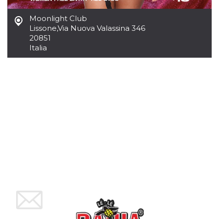
mese
viene
m.stripe.com
generalmente
utilizzato per le
Moonlight Club
prestazioni e
Lissone
,
Via Nuova Valassina 346
l'ottimizzazione
dei servizi di
20851
elaborazione
Italia
dei pagamenti,
facilitando la
memorizzazione
dei contenuti
sul browser per
rendere le
pagine più
veloci.
CookieScriptConsent
4
Questo cookie
CookieScript
settimane
viene utilizzato
oooh.events
2 giorni
dal servizio
Cookie-
Script.com per
ricordare le
preferenze di
consenso sui
cookie dei
visitatori. È
necessario che il
banner dei
cookie di
Cookie-
Script.com
funzioni