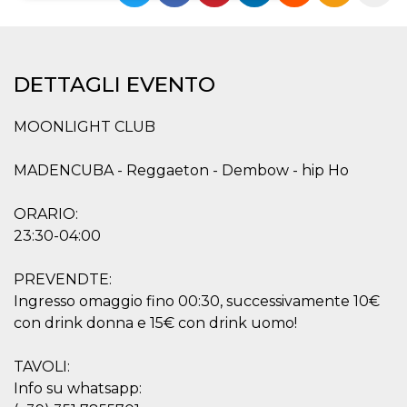
Necessari
Marketing
I cookie strettamente necessari o tecnici sono
DETTAGLI EVENTO
indispensabili al funzionamento del sito. I
servizi qui presenti non potranno funzionare
senza.
MOONLIGHT CLUB
Provider /
Nome
Scadenza
Descrizione
Dominio
MADENCUBA - Reggaeton - Dembow - hip Ho
cf_clearance
1 anno
Clearance
Cloudflare,
Cookie from
Inc.
CloudFlare
.oooh.events
ORARIO:
stores the proof
of challenge
23:30-04:00
passed. It is
used to no
longer issue a
PREVENDTE:
captcha or
jschallenge
Ingresso omaggio fino 00:30, successivamente 10€
challenge if
present. It is
con drink donna e 15€ con drink uomo!
required to
reach origin
server.
TAVOLI:
wordpress_test_cookie
Sessione
Cookie di
Automattic
Info su whatsapp:
Wordpress,
Inc.
verifica che il