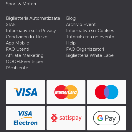
cookie viene
Sport & Motori
anche trami
piace e altri
pulsanti e t
Biglietteria Automatizzata
Blog
Facebook
posizionati 
SIAE
Archivio Eventi
molti siti W
Informativa sulla Privacy
Informativa sui Cookies
diversi.
Condizioni di utilizzo
Tutorial: crea un evento
dpr
.facebook.com
1
permette di
App Mobile
Help
settimana
controllare 
FAQ Utenti
FAQ Organizzatori
funzione “S
su Facebook
Affiliate Marketing
Biglietteria White Label
pulsante “M
OOOH.Events per
piace”, rac
le impostaz
l’Ambiente
della lingua
permettono
condividere
pagina.
fr
3 mesi
Contiene la
Meta
combinazio
Platform Inc.
ID univoco 
.facebook.com
browser e
dell'utente,
utilizzata pe
pubblicità m
oo
5 anni
consente
Meta
all'utente di
Platform Inc.