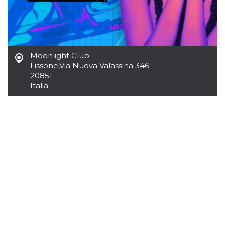
mese
viene
m.stripe.com
generalmente
utilizzato per le
prestazioni e
l'ottimizzazione
dei servizi di
elaborazione
dei pagamenti,
Moonlight Club
facilitando la
memorizzazione
Lissone
,
Via Nuova Valassina 346
dei contenuti
20851
sul browser per
Italia
rendere le
pagine più
veloci.
CookieScriptConsent
4
Questo cookie
CookieScript
settimane
viene utilizzato
oooh.events
2 giorni
dal servizio
Cookie-
Script.com per
ricordare le
preferenze di
consenso sui
cookie dei
visitatori. È
necessario che il
banner dei
cookie di
Cookie-
Script.com
funzioni