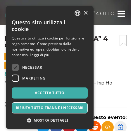
×
MOONLIGHT “MADENCUBA” 4 OTTOBRE 2
Questo sito utilizza i
ITALIAN
cookie
ENGLISH
MOONLIGHT “MADENCUBA” 4
Questo sito utilizza i cookie per funzionare
regolarmente. Come previsto dalla
OTTOBRE 2024
SPANISH
normativa europea, dobbiamo chiederti il
consenso.
Leggi di più
4 OTTOBRE 2024 - 23:30
VENDITE ONLINE TERMINATE
NECESSARI
Musica, Eventi Live, Club
MARKETING
MADENCUBA - Reggaeton - Dembow - hip Ho
INGRESSO +18
ACCETTA TUTTO
INGRESSO GRATUITO FINO 00:30
( Prendi subito il tuo biglietto gratis! )
RIFIUTA TUTTO TRANNE I NECESSARI
Condividi questo evento:
MOSTRA DETTAGLI