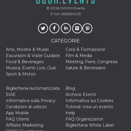
cookie viene
anche trami
© 2026
OOOH.Events
piace e altri
P.IVA 13515531005
pulsanti e t
Facebook
posizionati 
molti siti W
diversi.
CATEGORIE
dpr
.facebook.com
1
permette di
settimana
controllare 
funzione “S
Arte, Mostre & Musei
Corsi & Formazione
su Facebook
Escursioni & Visite Guidate
Film & Media
pulsante “M
piace”, rac
Food & Beverages
Meeting, Fiere, Congressi
le impostaz
Musica, Eventi Live, Club
Salute & Benessere
della lingua
permettono
Sport & Motori
condividere
pagina.
Biglietteria Automatizzata
Blog
fr
3 mesi
Contiene la
Meta
combinazio
SIAE
Archivio Eventi
Platform Inc.
ID univoco 
.facebook.com
Informativa sulla Privacy
Informativa sui Cookies
browser e
dell'utente,
Condizioni di utilizzo
Tutorial: crea un evento
utilizzata pe
App Mobile
Help
pubblicità m
FAQ Utenti
FAQ Organizzatori
oo
5 anni
consente
Meta
Affiliate Marketing
Biglietteria White Label
all'utente di
Platform Inc.