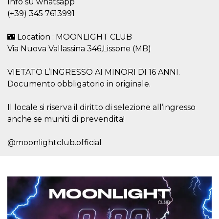
Info su whatsapp
.oooh.events
browser accetti i
(+39) 345 7613991
cookie.
PHPSESSID
Sessione
Cookie
PHP.net
generato da
oooh.events
🌃 Location : MOONLIGHT CLUB
applicazioni
Via Nuova Vallassina 346,Lissone (MB)
basate sul
linguaggio PHP.
Si tratta di un
identificatore
VIETATO L’INGRESSO AI MINORI DI 16 ANNI.
generico
utilizzato per
Documento obbligatorio in originale.
mantenere le
variabili di
sessione utente.
Il locale si riserva il diritto di selezione all’ingresso
Normalmente è
un numero
anche se muniti di prevendita!
generato in
modo casuale, il
modo in cui
@moonlightclub.official
viene utilizzato
può essere
specifico per il
sito, ma un
buon esempio è
mantenere uno
stato di accesso
per un utente
tra le pagine.
m
1 anno 1
Questo cookie
Stripe