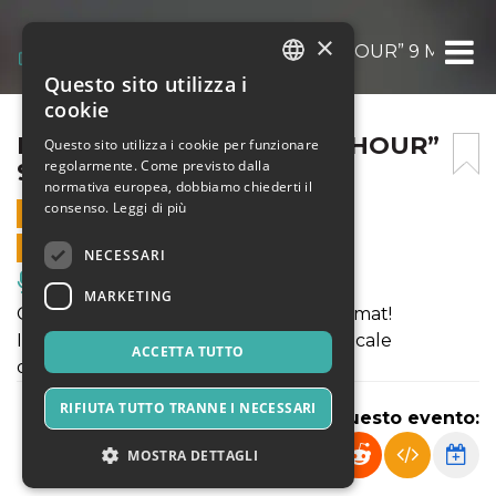
×
MOONLIGHT “ONE MORE HOUR” 9 MARZO
Questo sito utilizza i
ITALIAN
cookie
ENGLISH
MOONLIGHT “ONE MORE HOUR”
Questo sito utilizza i cookie per funzionare
regolarmente. Come previsto dalla
9 MARZO 2024
SPANISH
normativa europea, dobbiamo chiederti il
consenso.
Leggi di più
9 MARZO 2024 - 21:30
VENDITE ONLINE TERMINATE
NECESSARI
Musica, Eventi Live, Club
MARKETING
ONE MORE HOUR, il nostro nuovo format!
I nostri dj suoneranno un genere musicale
ACCETTA TUTTO
differente ogni ora!
RIFIUTA TUTTO TRANNE I NECESSARI
Condividi questo evento:
MOSTRA DETTAGLI