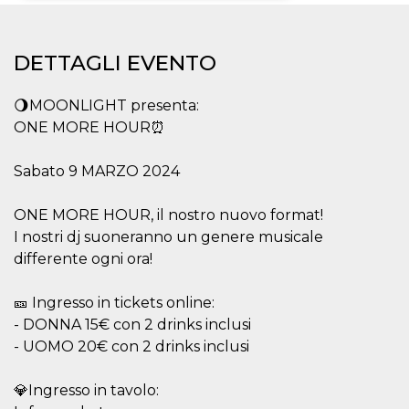
Necessari
Marketing
DETTAGLI EVENTO
I cookie strettamente necessari o tecnici sono
indispensabili al funzionamento del sito. I
servizi qui presenti non potranno funzionare
🌖MOONLIGHT presenta:
senza.
ONE MORE HOUR⏰
Provider /
Nome
Scadenza
Descrizione
Dominio
Sabato 9 MARZO 2024
cf_clearance
1 anno
Clearance
Cloudflare,
Cookie from
Inc.
CloudFlare
.oooh.events
ONE MORE HOUR, il nostro nuovo format!
stores the proof
of challenge
I nostri dj suoneranno un genere musicale
passed. It is
used to no
differente ogni ora!
longer issue a
captcha or
jschallenge
🎫 Ingresso in tickets online:
challenge if
present. It is
- DONNA 15€ con 2 drinks inclusi
required to
reach origin
- UOMO 20€ con 2 drinks inclusi
server.
wordpress_test_cookie
Sessione
Cookie di
Automattic
💎Ingresso in tavolo:
Wordpress,
Inc.
verifica che il