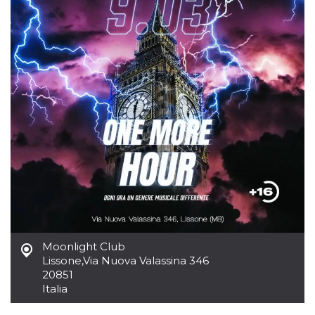
mese
viene
m.stripe.com
generalmente
utilizzato per le
prestazioni e
l'ottimizzazione
dei servizi di
elaborazione
dei pagamenti,
facilitando la
memorizzazione
dei contenuti
sul browser per
rendere le
pagine più
veloci.
CookieScriptConsent
4
Questo cookie
CookieScript
settimane
viene utilizzato
oooh.events
2 giorni
dal servizio
Cookie-
Script.com per
ricordare le
preferenze di
consenso sui
cookie dei
Moonlight Club
visitatori. È
necessario che il
Lissone
,
Via Nuova Valassina 346
banner dei
20851
cookie di
Italia
Cookie-
Script.com
funzioni